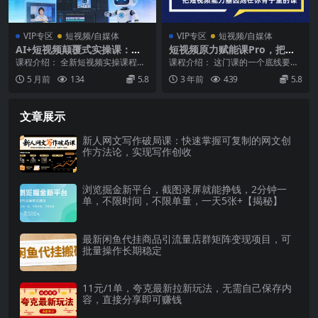
VIP专区
短视频/自媒体
VIP专区
短视频/自媒体
AI+短视频颠覆式实操课：掌
短视频原力赋能课Pro，把短
握AI图片复刻、人物定制、视
视频能力基因刻在你骨子里的
课程介绍： 全新短视频实操课程。
课程介绍： 这门课的一个底线要
频编辑技巧，跑通变现月利润
课（价值4999元）
这套AI短视频创作课，从图片复刻
求，就是希望通过这门课完整学习
5 月前
134
5.8
3 年前
439
5.8
2万+
爆款、AI人物定...
和消化的人才，是市场...
文章展示
新人网文写作破局课：快速掌握可复制的网文创
作方法论，实现写作创收
浏览掘金新平台，截图录屏就能挣钱，2分钟一
单，不限时间，不限单量，一天5张+【揭秘】
最新闲鱼代挂商品引流量店群矩阵变现项目，可
批量操作长期稳定
11元/1单，夸克最新拉新玩法，无需自己保存内
容，直接分享即可赚钱