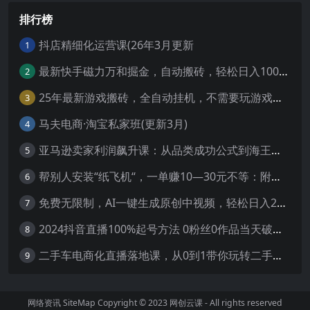
排行榜
抖店精细化运营课(26年3月更新
1
最新快手磁力万和掘金，自动搬砖，轻松日入100-200，操作简单
2
25年最新游戏搬砖，全自动挂机，不需要玩游戏，单手机操作日入300+
3
马夫电商·淘宝私家班(更新3月)
4
亚马逊卖家利润飙升课：从品类成功公式到海王打法，让每个SKU都成爆款一路飙升(更新26年3月
5
帮别人安装“纸飞机“，一单赚10—30元不等：附：免费节点
6
免费无限制，AI一键生成原创中视频，轻松日入2000+，超简单，可矩阵，…
7
2024抖音直播100%起号方法 0粉丝0作品当天破千人在线 多种变现方式
8
二手车电商化直播落地课，从0到1带你玩转二手车直播
9
网络资讯
SiteMap
Copyright © 2023
网创云课
- All rights reserved