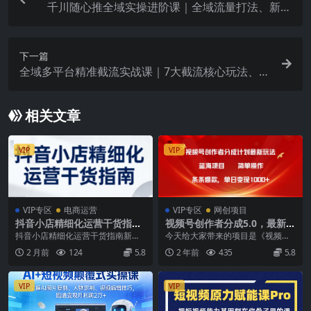
千川随心推全域实操进阶课｜全域流量打法、新号
起量、老号破层级、精准人群投放、爆款选品全落
地教程
下一篇
全域多平台精准截流实战课｜7大截流核心玩法、6
大平台矩阵布局、私域导流、AI话术批量生成、精
准打粉闭环教程
相关文章
VIP
VIP
VIP专区
电商运营
VIP专区
网创项目
抖音小店精细化运营干货指南
视频号创作者分成5.0，最新方
新版，助力商家系统提升店铺
法，条条爆款，简单无脑，单
抖音小店精细化运营干货指南新
今天给大家带来的项目是《视频号
运营能力(更新26年6月)
日变现1000+
版，助力商家系统提升店铺运营能
创作者分成5.0玩法，条条爆款，单
2 月前
124
5.8
2 年前
435
5.8
力（更新26年6月） ...
日1000+》 ...
VIP
VIP