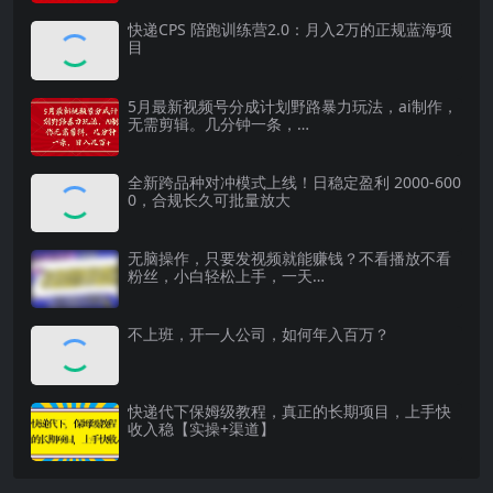
快递CPS 陪跑训练营2.0：月入2万的正规蓝海项
目
5月最新视频号分成计划野路暴力玩法，ai制作，
无需剪辑。几分钟一条，…
全新跨品种对冲模式上线！日稳定盈利 2000-600
0，合规长久可批量放大
无脑操作，只要发视频就能赚钱？不看播放不看
粉丝，小白轻松上手，一天…
不上班，开一人公司，如何年入百万？
快递代下保姆级教程，真正的长期项目，上手快
收入稳【实操+渠道】