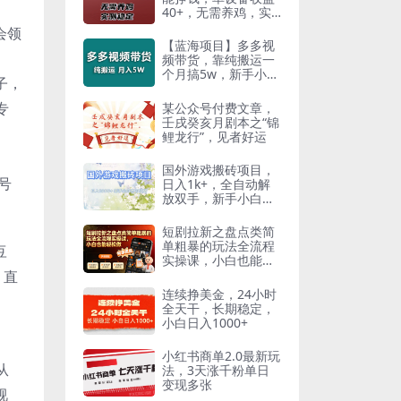
40+，无需养鸡，实
测稳定【揭秘】
会领
【蓝海项目】多多视
频带货，靠纯搬运一
个月搞5w，新手小白
子，
也能操作【揭秘】
专
某公众号付费文章，
壬戌癸亥月剧本之“锦
鲤龙行”，见者好运
国外游戏搬砖项目，
号
日入1k+，全自动解
放双手，新手小白也
可做【揭秘】
短剧拉新之盘点类简
单粗暴的玩法全流程
豆
实操课，小白也能轻
松做
、直
连续挣美金，24小时
全天干，长期稳定，
小白日入1000+
小红书商单2.0最新玩
从
法，3天涨千粉单日
变现多张
视