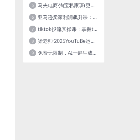
马夫电商·淘宝私家班(更新3月)
5
亚马逊卖家利润飙升课：从品类成功公式到海王打法，让每个SKU都成爆款一路飙升(更新26年3月
6
tiktok投流实操课：掌握tiktok投流底层逻辑 独家TK投流玩法
7
梁老师·2025YouTuBe运营掘金指南
8
免费无限制，AI一键生成原创中视频，轻松日入2000+，超简单，可矩阵，…
9