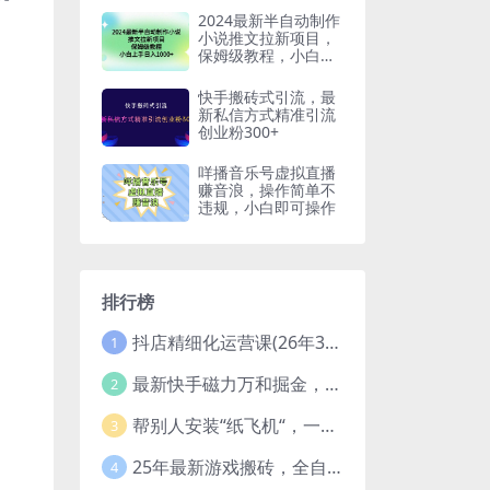
2024最新半自动制作
小说推文拉新项目，
保姆级教程，小白上
手日入1000+
快手搬砖式引流，最
新私信方式精准引流
创业粉300+
咩播音乐号虚拟直播
赚音浪，操作简单不
违规，小白即可操作
排行榜
抖店精细化运营课(26年3月更新
1
最新快手磁力万和掘金，自动搬砖，轻松日入100-200，操作简单
2
帮别人安装“纸飞机“，一单赚10—30元不等：附：免费节点
3
25年最新游戏搬砖，全自动挂机，不需要玩游戏，单手机操作日入300+
4