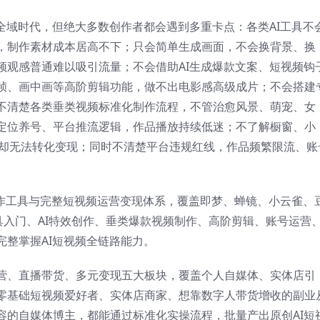
全域时代，但绝大多数创作者都会遇到多重卡点：各类AI工具不
，制作素材成本居高不下；只会简单生成画面，不会换背景、换
频观感普通难以吸引流量；不会借助AI生成爆款文案、短视频钩
帧、画中画等高阶剪辑功能，做不出电影感高级成片；不会搭建
不清楚各类垂类视频标准化制作流程，不管治愈风景、萌宠、女
定位养号、平台推流逻辑，作品播放持续低迷；不了解橱窗、小
量却无法转化变现；同时不清楚平台违规红线，作品频繁限流、账
创作工具与完整短视频运营变现体系，覆盖即梦、蝉镜、小云雀、
工具入门、AI特效创作、垂类爆款视频制作、高阶剪辑、账号运营
整掌握AI短视频全链路能力。
营、直播带货、多元变现五大板块，覆盖个人自媒体、实体店引
零基础短视频爱好者、实体店商家、想靠数字人带货增收的副业
容的自媒体博主，都能通过标准化实操流程，批量产出原创AI短