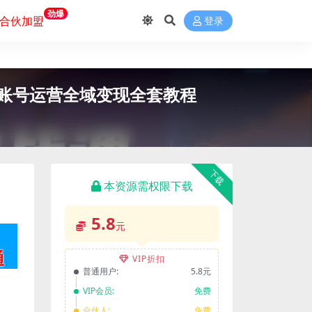
劲爆
合伙加盟
登录
、账号运营全域变现全套教程
下载
本资源需权限下载
5.8
元
VIP折扣
普通用户:
5.8元
VIP会员:
免费
合伙人:
免费