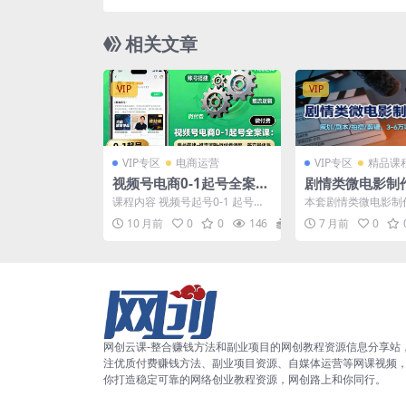
环，适配苹果安卓系统，解决杂音卡顿
相关文章
VIP
VIP
VIP专区
电商运营
VIP专区
精品课
视频号电商0-1起号全案
剧情类微电影制
课：账号搭建+推流逻辑
程：策划/剧本/
课程内容 视频号起号0-1 起号全
本套剧情类微电影制
+微付费调整，等实操体系
辑，3-6万项目
案解析 框架梳理和话术解析 视频
程，专为影视从业者
10 月前
0
0
146
5.8
7 月前
0
号稳流量的核心...
作者打造，聚焦 3-6 ..
网创云课-整合赚钱方法和副业项目的网创教程资源信息分享站
注优质付费赚钱方法、副业项目资源、自媒体运营等网课视频
你打造稳定可靠的网络创业教程资源，网创路上和你同行。