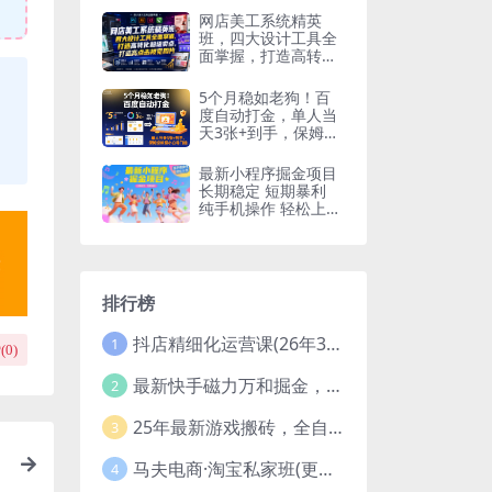
网店美工系统精英
班，四大设计工具全
面掌握，打造高转化
超级卖点，打造高点
击视觉图片(2026年7
5个月稳如老狗！百
月)
度自动打金，单人当
天3张+到手，保姆级
教程小白零门槛【揭
秘】
最新小程序掘金项目
长期稳定 短期暴利
纯手机操作 轻松上
手！！！
排行榜
抖店精细化运营课(26年3月更新
1
(
0
)
最新快手磁力万和掘金，自动搬砖，轻松日入100-200，操作简单
2
25年最新游戏搬砖，全自动挂机，不需要玩游戏，单手机操作日入300+
3
马夫电商·淘宝私家班(更新3月)
4