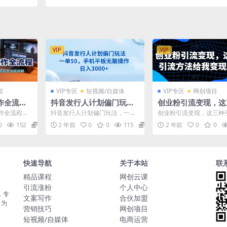
留人难问
从账号准备、涨粉制作到开播成交全流程实操教
题
学
VIP
VIP
程
VIP专区
短视频/自媒体
VIP专区
网创项目
作全流
抖音发行人计划偏门玩
创业粉引流变现，这
拍摄/剪
法，一单50，手机平板无
引流方法给我变现3
作全流程课
抖音发行人计划偏门玩法，一单5
创业粉引流变现，这三种
全流程拆解
脑操作，日入3000+
【揭秘】
、微电影创
0，手机平板无脑操作，日入300
法给我变现3W+【揭秘】
0
152
5.8
2 年前
0
0
115
5.8
2 年前
0
0
.
0+
绍： 最近我总结了一...
快速导航
关于本站
联
精品课程
网创云课
引流涨粉
个人中心
，专
文案写作
合伙加盟
，为
营销技巧
网创项目
短视频/自媒体
电商运营