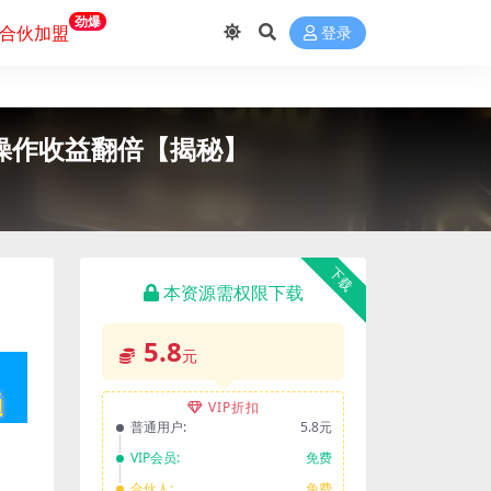
劲爆
合伙加盟
登录
阵操作收益翻倍【揭秘】
下载
本资源需权限下载
5.8
元
VIP折扣
普通用户:
5.8元
VIP会员:
免费
合伙人:
免费