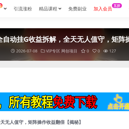
门
五折
引流涨粉
精品课程
免费副业
加入会员
番茄全自动挂G收益拆解，全天无人值守，矩
2026-07-08
VIP专区
网创项目
0
0
127
，全天无人值守，矩阵操作收益翻倍【揭秘】