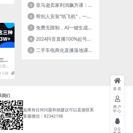
亚马逊卖家利润飙升课：从品类成功公式到海王打法，让每个SKU都成爆款一路飙升(更新26年3月
5
帮别人安装“纸飞机“，一单赚10—30元不等：附：免费节点
6
免费无限制，AI一键生成原创中视频，轻松日入2000+，超简单，可矩阵，…
7
2024抖音直播100%起号方法 0粉丝0作品当天破千人在线 多种变现方式
8
二手车电商化直播落地课，从0到1带你玩转二手车直播
9
三种
W+
引流方
 项目介
128
5.8
首页
系我们
用户
如果有任何问题和就建议可以直接联系
中心
客服微信：82342198
QQ