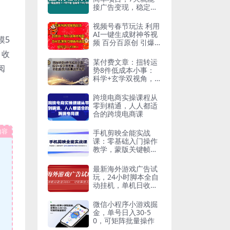
接广告变现，稳定一
天500 保姆级玩法
视频号春节玩法 利用
AI一键生成财神爷视
模5
频 百分百原创 引爆
春节流量 日入2k
，收
某付费文章：扭转运
阅
势8件低成本小事：
科学+玄学双视角，
简单执行就能提升能
量改善状态
跨境电商实操课程从
零到精通，人人都适
合的跨境电商课
内容
手机剪映全能实战
课：零基础入门操作
教学，蒙版关键帧卡
点特效全套高阶技巧
最新海外游戏广告试
玩，24小时脚本全自
动挂机，单机日收益
500+，可矩阵放大
微信小程序小游戏掘
金，单号日入30-5
0，可矩阵批量操作