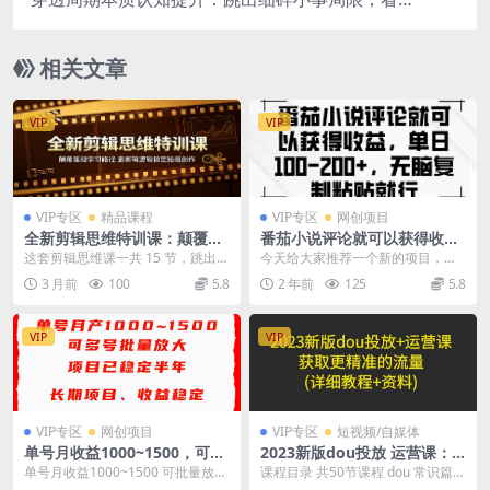
财富行业时代周期掌握人生核心选择
相关文章
VIP
VIP
VIP专区
精品课程
VIP专区
网创项目
全新剪辑思维特训课：颠覆常
番茄小说评论就可以获得收
规学习路径，靠剪辑逻辑搞定
益，单日100-200+，无脑复制
这套剪辑思维课一共 15 节，跳出传
今天给大家推荐一个新的项目，今
拍摄创作
粘贴就行
统先学拍摄再学剪辑的老旧模式，
年出了项目太少了，感觉大家都不
3 月前
100
5.8
2 年前
125
5.8
采用剪辑思维反...
去研究项目了，都是抄...
VIP
VIP
VIP专区
网创项目
VIP专区
短视频/自媒体
单号月收益1000~1500，可批
2023新版dou投放 运营课：
量放大，手机电脑都可操作，
获取更精准的流量(详细教程
单号月收益1000~1500 可批量放
课程目录 共50节课程 dou 常识篇
简单易懂轻松上手
资料)无水印
大，手机电脑都可操作 简单易懂轻
第1集：dou 有哪些作用与功能? 第