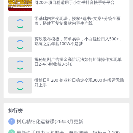
引200+项目粉适用于小红书抖音快手等平台
零基础内容变现课，授权+选书+文案+分镜全覆
盖，搭建可复制爆款内容生产线
剪映发布模板，简单易学，小白轻松日入500+，
熟练之后年薪100W不是梦
揭秘短剧广告掘金高阶玩法如何矩阵操作实现单
日2-4小时收益3-5张
微博日引200 创业粉日稳定变现3000 纯搬运无脑
好上手！
排行榜
抖店精细化运营课(26年3月更新
1
最新快手磁力万和掘金，自动搬砖，轻松日入100-200，操作简单
2