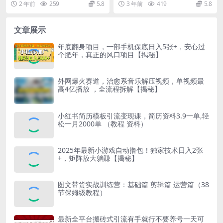
2 年前
259
5.8
3 年前
419
5.8
松上手
2...
文章展示
年底翻身项目，一部手机保底日入5张+，安心过
个肥年，真正的风口项目【揭秘】
外网爆火赛道，治愈系音乐解压视频，单视频最
高4亿播放 ，全流程拆解【揭秘】
小红书简历模板引流变现课，简历资料3.9一单,轻
松一月2000单 （教程 资料）
2025年最新小游戏自动撸包！独家技术日入2张
+，矩阵放大躺賺【揭秘】
图文带货实战训练营：基础篇 剪辑篇 运营篇（38
节保姆级教程）
最新全平台搬砖式引流有手就行不要养号一天可