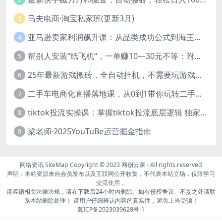
马夫电商·淘宝私家班(更新3月)
3
亚马逊卖家利润飙升课：从品类成功公式到海王打法，让每个SKU都成爆款一路飙升(更新26年3月
4
帮别人安装“纸飞机“，一单赚10—30元不等：附：免费节点
5
25年最新游戏搬砖，全自动挂机，不需要玩游戏，单手机操作日入300+
6
二手车电商化直播落地课，从0到1带你玩转二手车直播
7
tiktok投流实操课：掌握tiktok投流底层逻辑 独家TK投流玩法
8
梁老师·2025YouTuBe运营掘金指南
9
网络资讯
SiteMap
Copyright © 2023
网创云课
- All rights reserved
声明：本站资源来自会员发布以及互联网公开收集，不代表本站立场，仅限学习
交流使用，
请遵循相关法律法规，请在下载后24小时内删除。如有侵权争议、不妥之处请联
系本站删除处理！ 请用户仔细辨认内容的真实性，避免上当受骗！
冀ICP备2023039628号-1