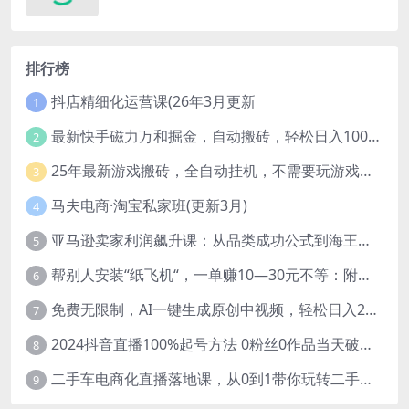
排行榜
抖店精细化运营课(26年3月更新
1
最新快手磁力万和掘金，自动搬砖，轻松日入100-200，操作简单
2
25年最新游戏搬砖，全自动挂机，不需要玩游戏，单手机操作日入300+
3
马夫电商·淘宝私家班(更新3月)
4
亚马逊卖家利润飙升课：从品类成功公式到海王打法，让每个SKU都成爆款一路飙升(更新26年3月
5
帮别人安装“纸飞机“，一单赚10—30元不等：附：免费节点
6
免费无限制，AI一键生成原创中视频，轻松日入2000+，超简单，可矩阵，…
7
2024抖音直播100%起号方法 0粉丝0作品当天破千人在线 多种变现方式
8
二手车电商化直播落地课，从0到1带你玩转二手车直播
9