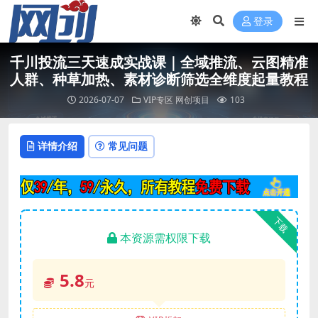
登录
千川投流三天速成实战课｜全域推流、云图精准
人群、种草加热、素材诊断筛选全维度起量教程
2026-07-07
VIP专区
网创项目
103
详情介绍
常见问题
下载
本资源需权限下载
5.8
元