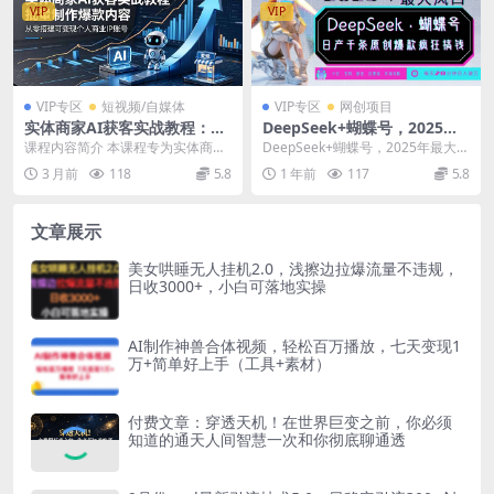
VIP
VIP
VIP专区
短视频/自媒体
VIP专区
网创项目
实体商家AI获客实战教程：批
DeepSeek+蝴蝶号，2025年
量制作爆款内容，从零搭建可
最大风口，日产千条原创爆
课程内容简介 本课程专为实体商家
DeepSeek+蝴蝶号，2025年最大风
变现个人商业IP账号
款，轻松月入破W
与个人创业者打造，系统讲解“AI+I
口，日产千条原创爆款，轻松月入
3 月前
118
5.8
1 年前
117
5.8
P+短视频+...
破W 中...
文章展示
美女哄睡无人挂机2.0，浅擦边拉爆流量不违规，
日收3000+，小白可落地实操
AI制作神兽合体视频，轻松百万播放，七天变现1
万+简单好上手（工具+素材）
付费文章：穿透天机！在世界巨变之前，你必须
知道的通天人间智慧一次和你彻底聊通透