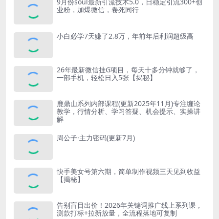
9月份soul最新引流技术5.0，日稳定引流300+创
业粉，加爆微信，卷死同行
小白必学7天赚了2.8万，年前年后利润超级高
26年最新微信挂G项目，每天十多分钟就够了，
一部手机，轻松日入5张【揭秘】
鹿鼎山系列内部课程(更新2025年11月)专注缠论
教学，行情分析、学习答疑、机会提示、实操讲
解
周公子·主力密码(更新7月)
快手美女号第六期，简单制作视频三天见到收益
【揭秘】
告别盲目出价！2026年关键词推广线上系列课，
测款打标+拉新放量，全流程落地可复制