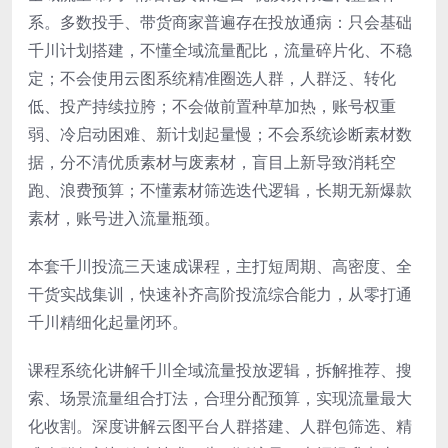
系。多数投手、带货商家普遍存在投放通病：只会基础
千川计划搭建，不懂全域流量配比，流量碎片化、不稳
定；不会使用云图系统精准圈选人群，人群泛、转化
低、投产持续拉胯；不会做前置种草加热，账号权重
弱、冷启动困难、新计划起量慢；不会系统诊断素材数
据，分不清优质素材与废素材，盲目上新导致消耗空
跑、浪费预算；不懂素材筛选迭代逻辑，长期无新爆款
素材，账号进入流量瓶颈。
本套千川投流三天速成课程，主打短周期、高密度、全
干货实战集训，快速补齐高阶投流综合能力，从零打通
千川精细化起量闭环。
课程系统化讲解千川全域流量投放逻辑，拆解推荐、搜
索、场景流量组合打法，合理分配预算，实现流量最大
化收割。深度讲解云图平台人群搭建、人群包筛选、精