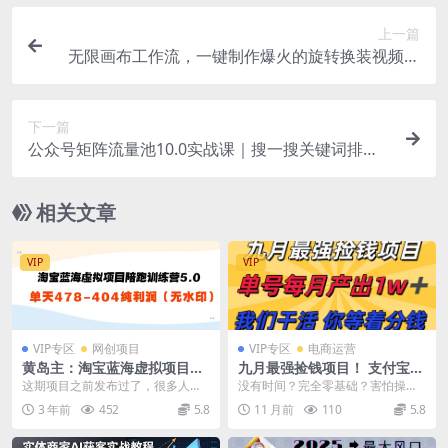
上一篇
无限画布工作流，一键制作爆火的旋转换装视频，
操作简单，零基础也能学会
下一篇
公众号矩阵流量池10.0实战课｜搜一搜关键词排
名、AI批量写文、多账号合规运营、流量主多元变
现全体系教程
相关文章
VIP
VIP
VIP专区
网创项目
VIP专区
电商运营
黄岛主：淘宝蓝海虚拟项目陪
九月最强捡钱项目！ 支付宝分
跑训练营5.0：单天478纯利润
成代运营，我们干活，你分
这期项目之前发布过了，很多人找
没有时间？完全零基础？害怕操作
（无水印）
钱！单号月产1w+
不到，所以重新发一下，这次发的
复杂？这些都不是问题！ 我们推出
3 年前
452
5.8
11 月前
110
5.8
没有水印版本 课程大...
支付宝全程托管式代...