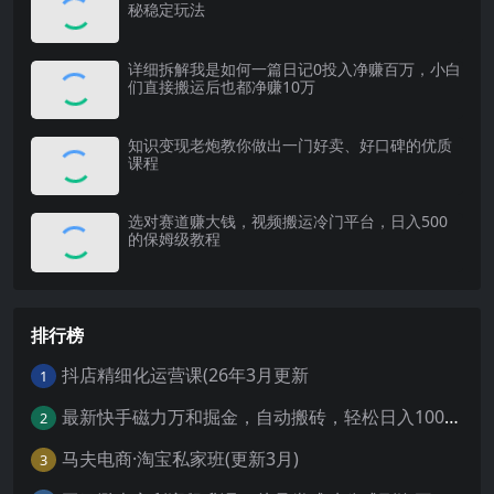
秘稳定玩法
详细拆解我是如何一篇日记0投入净赚百万，小白
们直接搬运后也都净赚10万
知识变现老炮教你做出一门好卖、好口碑的优质
课程
选对赛道赚大钱，视频搬运冷门平台，日入500
的保姆级教程
排行榜
抖店精细化运营课(26年3月更新
1
最新快手磁力万和掘金，自动搬砖，轻松日入100-200，操作简单
2
马夫电商·淘宝私家班(更新3月)
3