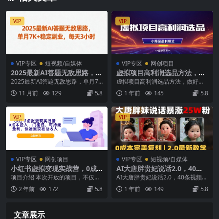
VIP
VIP
VIP专区
短视频/自媒体
VIP专区
网创项目
2025最新AI答题无敌思路，单
虚拟项目高利润选品方法，做
月7K+稳定副业，每天3小时
好单店利润1W+，可多店倍增
2025最新AI答题无敌思路，单月7K
虚拟项目高利润选品方法，做好单
利润
+稳定副业，每天3小时 还在愁找不
店利润1W+，可多店倍增利润 内容
11 月前
129
5.8
1 年前
145
5.8
到靠谱副...
介绍： 虚拟项目...
VIP
VIP
VIP专区
网创项目
VIP专区
短视频/自媒体
小红书虚拟变现实战营，0成
AI大唐胖贵妃说话2.0，40条
本投入，门槛低，可持续盈
视频暴涨40w粉，附独家变现
项目介绍 本次开放的项目，不仅我
AI大唐胖贵妃说话2.0，40条视频暴
利，快速实现被动收入
攻略
的团队曾经拿到过大的结果，且持
涨40w粉，附独家变现攻略 最近，
2 年前
172
5.8
1 年前
149
5.8
续在盈利，我在前期...
像这样的...
文章展示