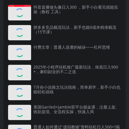
抖音直播做头像日入300 ，新手小白看完就能实
操（教程 工具）
拼多多竞品截流玩法，新手也能0成本精准截流
（15节课）
付费文章：普通人逆袭的秘诀——杠杆思维
2025年小程序挂机推广最新玩法，保底日入900
+，兼职副业的不二之选
7月份小说推文玩法指南，简单易学，新手小白也
能轻松搞钱
美国Gariled+Jamble双平台掘金课，注册上架、
收款提现、全流程实操，快速入局
普通人如何通过“虚拟教辅”资料轻松日入500+?揭