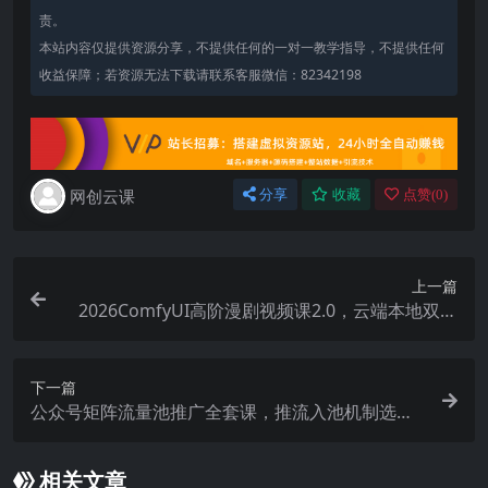
责。
本站内容仅提供资源分享，不提供任何的一对一教学指导，不提供任何
收益保障；若资源无法下载请联系客服微信：82342198
网创云课
分享
收藏
点赞(
0
)
上一篇
2026ComfyUI高阶漫剧视频课2.0，云端本地双端
部署，FLUX千问Wan2.2全模型工作流完整教学
下一篇
公众号矩阵流量池推广全套课，推流入池机制选题
标题详解，DeepSeek AI批量做内容，多渠道变现
全流程教学
相关文章