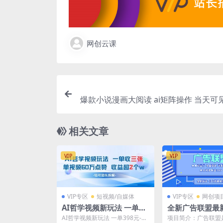
网创云课
爆款小说漫画大阅读 ai矩阵操作 当天可见收益 日
相关文章
VIP
VIP
VIP专区
短视频/自媒体
VIP专区
网创项
AI哲学视频新玩法 一单39
全新广告联盟最
8元-单条视频60W点赞收
自动脚本运行单机
AI哲学视频新玩法 一单398元-单
项目简介：广告联盟