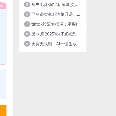
马夫电商·淘宝私家班(更新3月)
5
内容
亚马逊卖家利润飙升课：从品类成功公式到海王打法，让每个SKU都成爆款一路飙升(更新26年3月
6
tiktok投流实操课：掌握tiktok投流底层逻辑 独家TK投流玩法
7
梁老师·2025YouTuBe运营掘金指南
8
免费无限制，AI一键生成原创中视频，轻松日入2000+，超简单，可矩阵，…
9