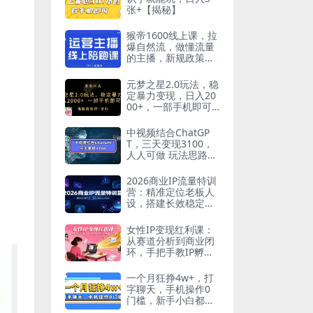
张+【揭秘】
猴帝1600线上课，拉
爆自然流，做懂流量
的主播，新规政策
下，自然流破圈攻略
【更新12月】
元梦之星2.0玩法，稳
定暴力变现，日入20
00+，一部手机即可
操作
中视频结合ChatGP
T，三天变现3100，
人人可做 玩法思路实
操教学！
2026商业IP流量特训
营：精准定位老板人
设，搭建长效稳定内
容体系
女性IP变现红利课：
从赛道分析到商业闭
环，手把手教IP孵
化，年利润100万
一个月狂挣4w+，打
字聊天，手机操作0
门槛，新手小白都能
做！