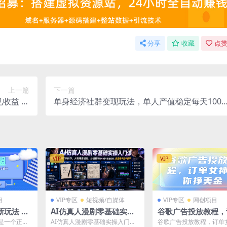
分享
收藏
点赞
上一篇
下一篇
单身经济社群变现玩法，单人产值稳定每天1000
入400+ 零门槛 高收益
+，门槛低好上手，稳定可持续【揭秘】
VIP
VIP
目
VIP专区
短视频/自媒体
VIP专区
网创项目
新玩法 全
AI仿真人漫剧零基础实操
谷歌广告投放教程，
300+ 项
入门课，从剧本创作、人
女神带你挣美金
是一个正规
AI仿真人漫剧零基础实操入门
谷歌广告投放教程，订单