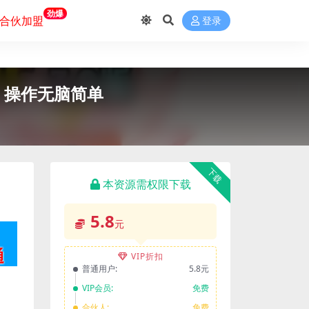
劲爆
合伙加盟
登录
，操作无脑简单
下载
本资源需权限下载
5.8
元
VIP折扣
普通用户:
5.8元
VIP会员:
免费
合伙人:
免费