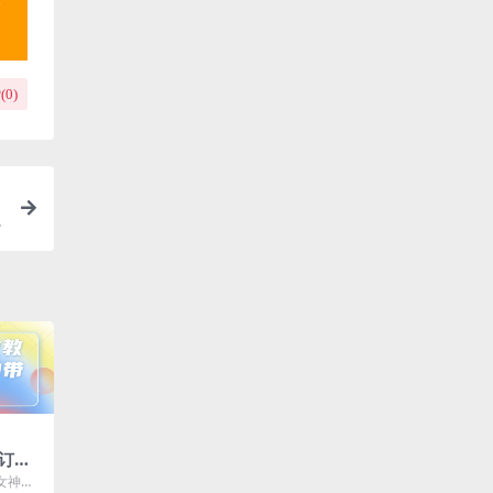
(
0
)
订单
女神带