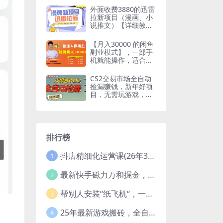
外面收费3880的迅雷
拉新项目（漫画、小
说推文）【详细教
程】
【月入30000 的闲鱼
副业模式】，一部手
机就能操作，适合所
有想赚钱的人
CS2交易市场全自动
捡漏赚钱，新年好项
目，无需玩游戏，一
部手机轻松日入500+
【稳定副业】
排行榜
抖店精细化运营课(26年3月更新
1
最新快手磁力万和掘金，自动搬砖，轻松日入100-200，操作简单
2
帮别人安装“纸飞机“，一单赚10—30元不等：附：免费节点
3
25年最新游戏搬砖，全自动挂机，不需要玩游戏，单手机操作日入300+
4