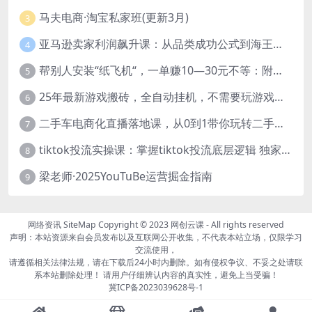
马夫电商·淘宝私家班(更新3月)
3
亚马逊卖家利润飙升课：从品类成功公式到海王打法，让每个SKU都成爆款一路飙升(更新26年3月
4
帮别人安装“纸飞机“，一单赚10—30元不等：附：免费节点
5
25年最新游戏搬砖，全自动挂机，不需要玩游戏，单手机操作日入300+
6
二手车电商化直播落地课，从0到1带你玩转二手车直播
7
tiktok投流实操课：掌握tiktok投流底层逻辑 独家TK投流玩法
8
梁老师·2025YouTuBe运营掘金指南
9
网络资讯
SiteMap
Copyright © 2023
网创云课
- All rights reserved
声明：本站资源来自会员发布以及互联网公开收集，不代表本站立场，仅限学习
交流使用，
请遵循相关法律法规，请在下载后24小时内删除。如有侵权争议、不妥之处请联
系本站删除处理！ 请用户仔细辨认内容的真实性，避免上当受骗！
冀ICP备2023039628号-1