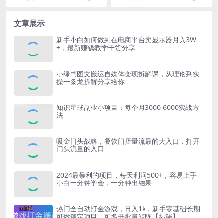
I面...
看到基本上这种视频都...
文章展示
新手小白如何做到在电商平台卖显示器月入3W
+，最新赚钱教学干货分享
小绿书图文搬运自媒体变现拆解课，从理论到实
操一条龙拆解分享给你
知识星球副业小项目：每个月3000-6000实战方
法
吸金门头战略，餐饮门店量流最的大入口，打开
门头流量的入口
2024最暴利的项目，每天利润500+，容易上手，
小白一分钟学会，一分钟出结果
热门全自动打金游戏，日入1k，新手零基础长期
可做稳定项目，可多开批量矩阵【揭秘】