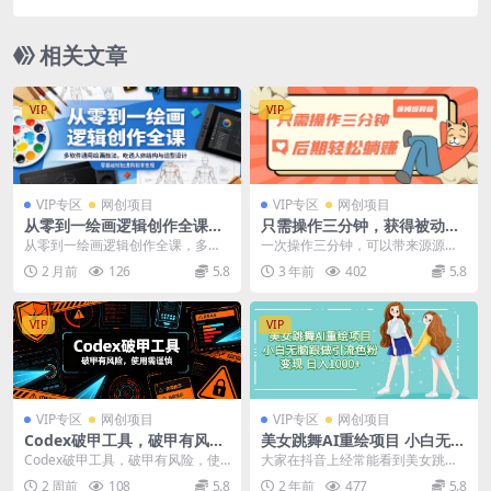
作思路脱胎换骨，突破创作瓶颈(更新0706)
相关文章
VIP
VIP
VIP专区
网创项目
VIP专区
网创项目
从零到一绘画逻辑创作全课，
只需操作三分钟，获得被动美
多软件通用绘画技法，吃透人
金收入，后期轻松躺赚，保姆
从零到一绘画逻辑创作全课，多软
一次操作三分钟，可以带来源源不
体结构与造型设计，零基础轻
级教程
件通用绘画技法，吃透人体结构与
断的被动收入。操作的多后期直接
2 月前
126
5.8
3 年前
402
5.8
松进阶接单变现
造型设计，零基础轻松...
躺着赚钱。 今天给大...
VIP
VIP
VIP专区
网创项目
VIP专区
网创项目
Codex破甲工具，破甲有风
美女跳舞AI重绘项目 小白无脑
险，使用需谨慎
跟做引流色粉变现 日入1000+
Codex破甲工具，破甲有风险，使
大家在抖音上经常能看到美女跳舞
用需谨慎 课程介绍 Codex是OpenA
的视频，但是都是重绘过的。可以
2 周前
108
5.8
2 年前
477
5.8