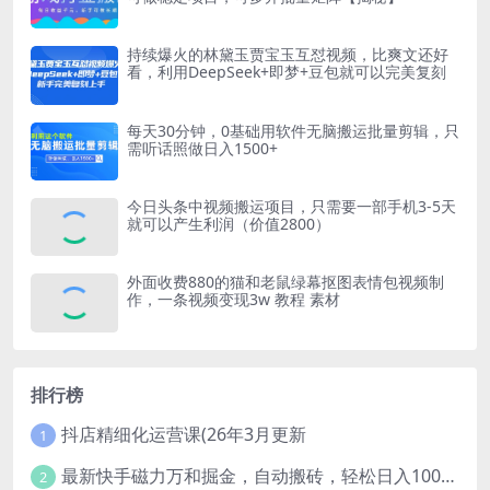
持续爆火的林黛玉贾宝玉互怼视频，比爽文还好
看，利用DeepSeek+即梦+豆包就可以完美复刻
每天30分钟，0基础用软件无脑搬运批量剪辑，只
需听话照做日入1500+
今日头条中视频搬运项目，只需要一部手机3-5天
就可以产生利润（价值2800）
外面收费880的猫和老鼠绿幕抠图表情包视频制
作，一条视频变现3w 教程 素材
排行榜
抖店精细化运营课(26年3月更新
1
最新快手磁力万和掘金，自动搬砖，轻松日入100-200，操作简单
2