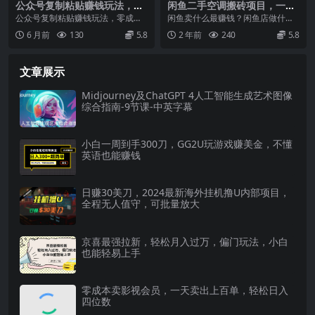
公众号复制粘贴赚钱玩法，零
闲鱼二手空调搬砖项目，一单
成本零门槛利用AI零撸搬砖，
收入200-300，适合新手小白
公众号复制粘贴赚钱玩法，零成本
闲鱼卖什么最赚钱？闲鱼店做什么
轻松实现月入万元
上手
零门槛利用AI零撸搬砖，轻松实现
项目？或者就是到处找闲鱼赚钱项
6 月前
130
5.8
2 年前
240
5.8
月入万元 利用AI...
目、闲鱼赚钱教程。今...
文章展示
Midjourney及ChatGPT 4人工智能生成艺术图像
综合指南-9节课-中英字幕
小白一周到手300刀，GG2U玩游戏赚美金，不懂
英语也能赚钱
日赚30美刀，2024最新海外挂机撸U内部项目，
全程无人值守，可批量放大
京喜最强拉新，轻松月入过万，偏门玩法，小白
也能轻易上手
零成本卖影视会员，一天卖出上百单，轻松日入
四位数