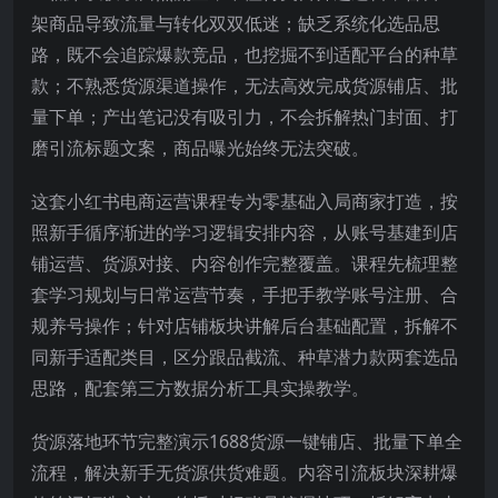
架商品导致流量与转化双双低迷；缺乏系统化选品思
路，既不会追踪爆款竞品，也挖掘不到适配平台的种草
款；不熟悉货源渠道操作，无法高效完成货源铺店、批
量下单；产出笔记没有吸引力，不会拆解热门封面、打
磨引流标题文案，商品曝光始终无法突破。
这套小红书电商运营课程专为零基础入局商家打造，按
照新手循序渐进的学习逻辑安排内容，从账号基建到店
铺运营、货源对接、内容创作完整覆盖。课程先梳理整
套学习规划与日常运营节奏，手把手教学账号注册、合
规养号操作；针对店铺板块讲解后台基础配置，拆解不
同新手适配类目，区分跟品截流、种草潜力款两套选品
思路，配套第三方数据分析工具实操教学。
货源落地环节完整演示1688货源一键铺店、批量下单全
流程，解决新手无货源供货难题。内容引流板块深耕爆