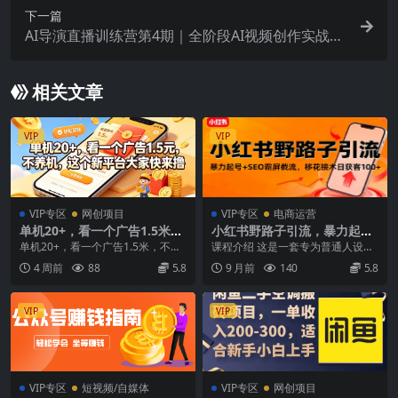
下一篇
AI导演直播训练营第4期｜全阶段AI视频创作实战，
打造标准化高效成片工作流，一站式精进AI成片能
力
相关文章
VIP
VIP
VIP专区
网创项目
VIP专区
电商运营
单机20+，看一个广告1.5米，
小红书野路子引流，暴力起号
不养机，这个新平台大家快来
+SEO霸屏截流，移花接木日
单机20+，看一个广告1.5米，不养
课程介绍 这是一套专为普通人设计
撸【揭秘】
获客100+
机，这个新平台大家快来撸【揭
的小红书虚拟电商副业实战课程，
4 周前
88
5.8
9 月前
140
5.8
秘】 项目介绍 ...
聚焦教师资料、学科...
VIP
VIP
VIP专区
短视频/自媒体
VIP专区
网创项目