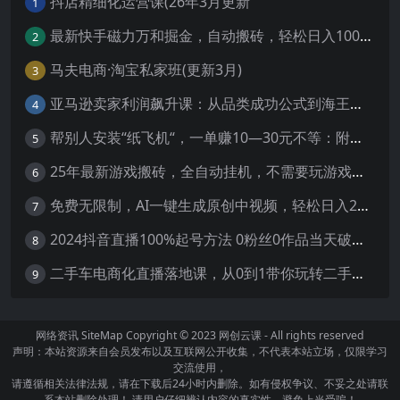
抖店精细化运营课(26年3月更新
1
最新快手磁力万和掘金，自动搬砖，轻松日入100-200，操作简单
2
马夫电商·淘宝私家班(更新3月)
3
亚马逊卖家利润飙升课：从品类成功公式到海王打法，让每个SKU都成爆款一路飙升(更新26年3月
4
帮别人安装“纸飞机“，一单赚10—30元不等：附：免费节点
5
25年最新游戏搬砖，全自动挂机，不需要玩游戏，单手机操作日入300+
6
免费无限制，AI一键生成原创中视频，轻松日入2000+，超简单，可矩阵，…
7
2024抖音直播100%起号方法 0粉丝0作品当天破千人在线 多种变现方式
8
二手车电商化直播落地课，从0到1带你玩转二手车直播
9
网络资讯
SiteMap
Copyright © 2023
网创云课
- All rights reserved
声明：本站资源来自会员发布以及互联网公开收集，不代表本站立场，仅限学习
交流使用，
请遵循相关法律法规，请在下载后24小时内删除。如有侵权争议、不妥之处请联
系本站删除处理！ 请用户仔细辨认内容的真实性，避免上当受骗！