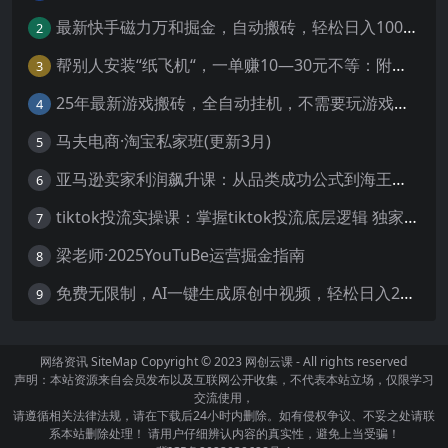
最新快手磁力万和掘金，自动搬砖，轻松日入100-200，操作简单
2
帮别人安装“纸飞机“，一单赚10—30元不等：附：免费节点
3
25年最新游戏搬砖，全自动挂机，不需要玩游戏，单手机操作日入300+
4
马夫电商·淘宝私家班(更新3月)
5
亚马逊卖家利润飙升课：从品类成功公式到海王打法，让每个SKU都成爆款一路飙升(更新26年3月
6
tiktok投流实操课：掌握tiktok投流底层逻辑 独家TK投流玩法
7
梁老师·2025YouTuBe运营掘金指南
8
免费无限制，AI一键生成原创中视频，轻松日入2000+，超简单，可矩阵，…
9
网络资讯
SiteMap
Copyright © 2023
网创云课
- All rights reserved
声明：本站资源来自会员发布以及互联网公开收集，不代表本站立场，仅限学习
交流使用，
请遵循相关法律法规，请在下载后24小时内删除。如有侵权争议、不妥之处请联
系本站删除处理！ 请用户仔细辨认内容的真实性，避免上当受骗！