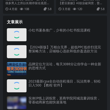
核心执念，重塑思维认知，走
普通人拥抱AI必修课，送10个
很多男人之所以长期停留在底层，
【爱豆新媒】AI创业破局营，普通
出人生困局
智能体
甚至沦为龟男，就是因为脑子里充
人拥抱AI必修课，送10个智能体 如
4 月前
108
5.8
3 月前
120
5.8
斥了太多有毒的执念。...
何从零开始把...
文章展示
小红书薯条推广，少有的小红书投流课程
【2024新版】万相台无界，超低PPC低价扫流完
整策略方法，店铺核心选款和低价盈选款方法
品牌定位方法论，每天30钟分让你学会一种全新
的思维方式
2023最新cpa全自动挂机项目，玩法简单，轻松
日入500 【教程 软件】
实体IP线上训练营，某商学院同城流量训练营，
零基础商家也能快速落地