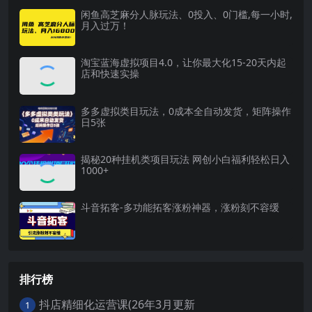
闲鱼高芝麻分人脉玩法、0投入、0门槛,每一小时,
月入过万！
淘宝蓝海虚拟项目4.0，让你最大化15-20天内起
店和快速实操
多多虚拟类目玩法，0成本全自动发货，矩阵操作
日5张
揭秘20种挂机类项目玩法 网创小白福利轻松日入
1000+
斗音拓客-多功能拓客涨粉神器，涨粉刻不容缓
排行榜
抖店精细化运营课(26年3月更新
1