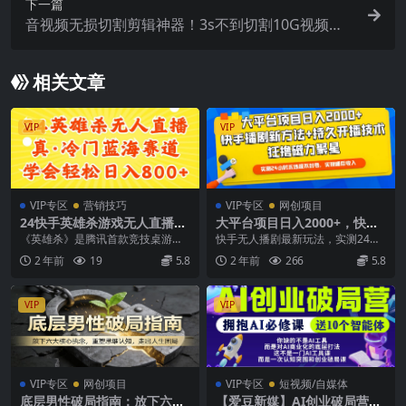
下一篇
音视频无损切割剪辑神器！3s不到切割10G视频，
速度快到离谱，免费且开源，LosslessCut无损剪切
相关文章
VIP
VIP
VIP专区
营销技巧
VIP专区
网创项目
24快手英雄杀游戏无人直播，
大平台项目日入2000+，快手
真蓝海冷门赛道，学会轻松日
播剧新方法+持久开播技术，
《英雄杀》是腾讯首款竞技桌游，
快手无人播剧最新玩法，实测24小
入800+
狂撸磁力聚星
玩家数量高达5000W，是90后众多
时不违规不封号，实现睡后收入 通
2 年前
19
5.8
2 年前
266
5.8
老玩家的青春回...
过电脑直播伴侣搭...
VIP
VIP
VIP专区
网创项目
VIP专区
短视频/自媒体
底层男性破局指南：放下六大
【爱豆新媒】AI创业破局营，