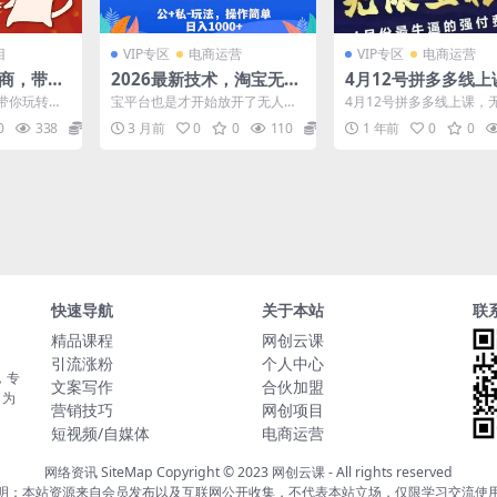
目
VIP专区
电商运营
VIP专区
电商运营
电商，带你
2026最新技术，淘宝无人
4月12号拼多多线上
造完善的
直播带货15.0，不封号，
无限涨价，无限上秒
带你玩转小
宝平台也是才开始放开了无人直
4月12号拼多多线上课，
不违规，公+私玩法，操作
月份最牛逼的强付费
现体系 目
播,红利和风口期。尤其是在国家
价，无限上秒杀，4月份
0
338
5.8
3 月前
0
0
110
5.8
1 年前
0
0
.
召开全国中小企业见面会...
强付费玩法 任何活动...
简单，日入1000+
快速导航
关于本站
联
精品课程
网创云课
引流涨粉
个人中心
，专
文案写作
合伙加盟
，为
营销技巧
网创项目
短视频/自媒体
电商运营
网络资讯
SiteMap
Copyright © 2023
网创云课
- All rights reserved
明：本站资源来自会员发布以及互联网公开收集，不代表本站立场，仅限学习交流使