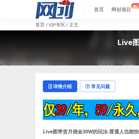
热
首页
网创项目
首页
VIP专区
正文
Liv
详情介绍
常见问题
Live图带货月佣金30W的玩法-普通人也能