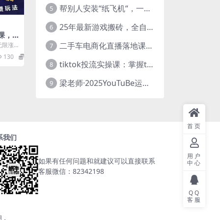
帮别人安装“纸飞机“，一单赚10—30元不等：附：免费节点
5
25年最新游戏搬砖，全自动挂机，不需要玩游戏，单手机操作日入300+
6
课，
杀，4
二手车电商化直播落地课，从0到1带你玩转二手车直播
无限涨
7
玩法
最牛逼的
130
5.8
tiktok投流实操课：掌握tiktok投流底层逻辑 独家TK投流玩法
8
梁老师·2025YouTuBe运营掘金指南
9
首页
系我们
用户
如果有任何问题和就建议可以直接联系
中心
客服微信：82342198
QQ
客服
用，