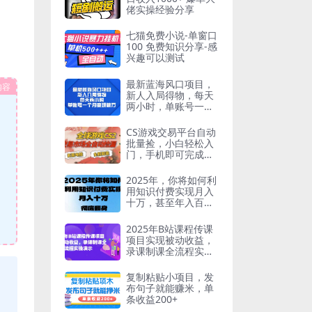
佬实操经验分享
七猫免费小说-单窗口
100 免费知识分享-感
兴趣可以测试
最新蓝海风口项目，
内容
新人入局得物，每天
两小时，单账号一个
月变现破万
CS游戏交易平台自动
批量捡，小白轻松入
门，手机即可完成全
部操作，日入300+，
轻松副业【揭秘】
2025年，你将如何利
用知识付费实现月入
十万，甚至年入百
万？
2025年B站课程传课
项目实现被动收益，
录课制课全流程实操
演示
复制粘贴小项目，发
布句子就能赚米，单
条收益200+