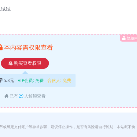
以试试
隐藏
本内容需权限查看
购买查看权限
5.8元
VIP会员:
免费
合伙人:
免费
已有
29
人解锁查看
节或绑定支付账户等异常步骤，建议停止操作，是否有风险请自行甄别，本站概不负