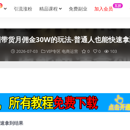
门
五折
引流涨粉
精品课程
免费副业
加入会员
e图带货月佣金30W的玩法-普通人也能快速
2026-07-03
VIP专区
电商运营
0
0
103
快速拿到结果