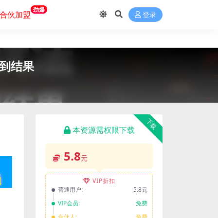
劲爆
合伙加盟
登录
拿到结果
下载
本资源需权限下载
5.8
元
VIP折扣
普通用户:
5.8元
VIP会员:
免费
合伙人:
免费