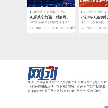
VIP专区
短视频/自媒体
VIP专区
网创项
AI系统实战课｜财商思维
小红书-无货源
抓取AI红利｜个人专属智
玩转小红书，打
AI系统实战课｜财商思维抓取AI
小红书无货源电商，
能体搭建，AI短视频直播
变现体系
红利｜个人专属智能体搭建，AI
红书，打造完善的变
2 周前
0
0
98
5.8
3 年前
0
短视频直播变现+职...
录： 015月14日每周..
变现+职场效率升级全套教
程
网创云课-整合赚钱方法和副业项目的网创教程资源信息分享站
注优质付费赚钱方法、副业项目资源、自媒体运营等网课视频
你打造稳定可靠的网络创业教程资源，网创路上和你同行。
声