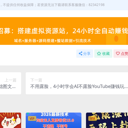
不提供任何收益保障；若资源无法下载请联系客服微信：82342198
分享
收藏
点赞
上一篇
下一篇
础图文起
不用露脸，4小时学会AI不露脸YouTube賺钱玩
货源货盘
【原创双语字幕】
落地教程
VIP
VIP