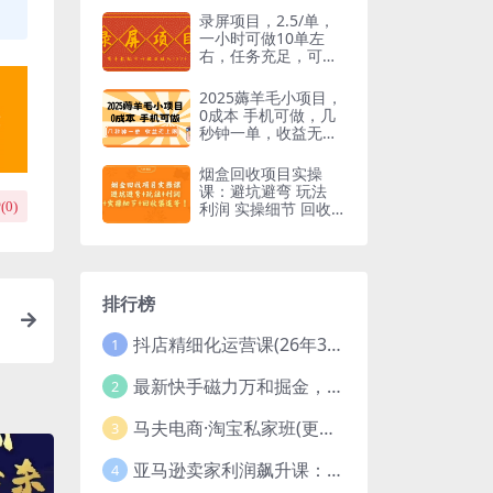
录屏项目，2.5/单，
一小时可做10单左
右，任务充足，可多
开日赚150+，有手机
就可以做！
2025薅羊毛小项目，
0成本 手机可做，几
秒钟一单，收益无上
限
烟盒回收项目实操
课：避坑避弯 玩法
(
0
)
利润 实操细节 回收
渠道等
排行榜
法
抖店精细化运营课(26年3月更新
1
最新快手磁力万和掘金，自动搬砖，轻松日入100-200，操作简单
2
马夫电商·淘宝私家班(更新3月)
3
亚马逊卖家利润飙升课：从品类成功公式到海王打法，让每个SKU都成爆款一路飙升(更新26年3月
4