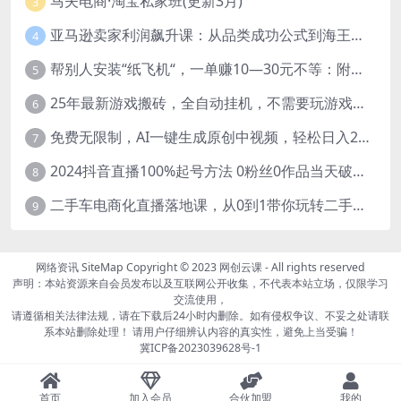
马夫电商·淘宝私家班(更新3月)
3
亚马逊卖家利润飙升课：从品类成功公式到海王打法，让每个SKU都成爆款一路飙升(更新26年3月
4
帮别人安装“纸飞机“，一单赚10—30元不等：附：免费节点
5
25年最新游戏搬砖，全自动挂机，不需要玩游戏，单手机操作日入300+
6
免费无限制，AI一键生成原创中视频，轻松日入2000+，超简单，可矩阵，…
7
2024抖音直播100%起号方法 0粉丝0作品当天破千人在线 多种变现方式
8
二手车电商化直播落地课，从0到1带你玩转二手车直播
9
网络资讯
SiteMap
Copyright © 2023
网创云课
- All rights reserved
声明：本站资源来自会员发布以及互联网公开收集，不代表本站立场，仅限学习
交流使用，
请遵循相关法律法规，请在下载后24小时内删除。如有侵权争议、不妥之处请联
系本站删除处理！ 请用户仔细辨认内容的真实性，避免上当受骗！
冀ICP备2023039628号-1
首页
加入会员
合伙加盟
我的