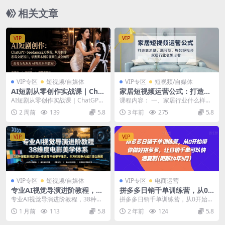
相关文章
VIP
VIP
VIP专区
短视频/自媒体
VIP专区
短视频/自媒体
AI短剧从零创作实战课｜Chat
家居短视频运营公式：打造高
GPT脚本撰写+Seedance2.0
流量，高收益，爆款短视频 家
AI短剧从零创作实战课｜ChatGPT
课程内容： 一、家居行业什么样的
视频生成，恶毒女配短剧全流
居行业老板必看
脚本撰写+Seedance2.0视频生
视频能获客 1、高收益的视频选题
2 周前
139
5.8
3 年前
275
5.8
程教程
成，...
2、视频经常没...
VIP
VIP
VIP专区
短视频/自媒体
VIP专区
电商运营
专业AI视觉导演进阶教程，38
拼多多日销千单训练营，从0
种爆款影视运镜+多维度电影
开始带你做好拼多多，让日销
专业AI视觉导演进阶教程，38种爆
拼多多日销千单训练营，从0开始带
美学体系，全方位提升AI成片
千单可以快速复制(更新24年1
款影视运镜+多维度电影美学体系，
你做好拼多多，让日销千单可以快
1 月前
113
5.8
2 年前
124
5.8
高级感与镜头质感
0月)
全方位提升AI...
速复制(更新24年...