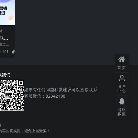
体
联网
想错
错过了
该怎么
101
5.8
首页
系我们
用户
如果有任何问题和就建议可以直接联系
中心
客服微信：82342198
QQ
客服
用，
内容的真实性，避免上当受骗！