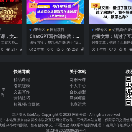
VIP
VIP
目
VIP专区
网创项目
VIP专区
短视频/自媒
课，​文案
ChatGPT写作训练营：搞
付费文章：错过了互
满满的干
定论文选题到写作全流程
错过了房地产，我不
​文案大师最
课程内容： 001.先导课:关于”我
付费文章：错过了互联网
（7节视频课）
过AI，该怎么办？
 课程内容：
用ChatGPT帮同学润色论文，被
房地产，我不想错过AI，
0
217
5.8
2 年前
0
0
268
5.8
1 年前
0
0
Natur...
办? 随着AI的步步逼...
快速导航
关于本站
联
精品课程
网创云课
引流涨粉
个人中心
，专
文案写作
合伙加盟
，为
营销技巧
网创项目
短视频/自媒体
电商运营
网络资讯
SiteMap
Copyright © 2023
网创云课
- All rights reserved
明：本站资源来自会员发布以及互联网公开收集，不代表本站立场，仅限学习交流使
载后24小时内删除。如有侵权争议、不妥之处请联系本站删除处理！ 请用户仔细辨认
冀ICP备2023039628号-1