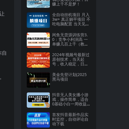
赚上千不是梦！
让
全自动挂机项目 月入
3w+ 真正躺平项目 不
吃电脑配置 当天见收
益
闲鱼无货源训练营3.
0：竞争小利润高 一
单赚几百上千（教程
手册）第3次更新
你自
2024年视频号最新过
原创技术，当天起
号，收入稳定，日入
1000+
美金先登计划(2025
。
黑马项目
抖音无人美女播小游
戏，操作简单，适合
0基础小白一周收益2
500
首发抖音最新作品实
时监控，自动评论自
动下载