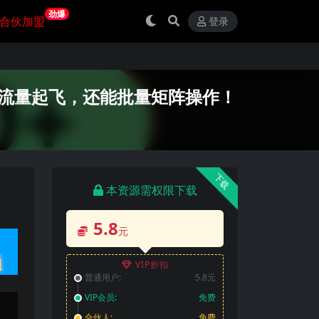
劲爆
合伙加盟
登录
年流量起飞，还能批量矩阵操作！
下载
本资源需权限下载
5.8
元
VIP折扣
普通用户:
5.8元
VIP会员:
免费
合伙人:
免费