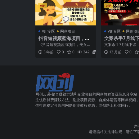
VIP
VIP
VIP专区
网创项目
VIP专区
网创项
抖音短视频蓝海项目，美
文案杀手7月线下
女音乐号，轻松月入过万
大师最新力作，
《抖音短视频蓝海项目，美女音
文案杀手7月线下课，
适合小白（教程 100G素
货
乐号，轻松月入过万，适合0基础
新力作，满满的干货
3 年前
0
0
342
5.8
12 月前
0
小白》，项目就是在抖音...
文案杀手六周年家...
材）
网创云课-整合赚钱方法和副业项目的网创教程资源信息分享站
注优质付费赚钱方法、副业项目资源、自媒体运营等网课视频
你打造稳定可靠的网络创业教程资源，网创路上和你同行。
声
请遵循相关法律法规，请在下