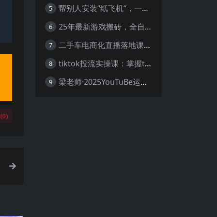
帮别人安装“纸飞机“，一单赚10—30元不等：附：免费节点
5
25年最新游戏搬砖，全自动挂机，不需要玩游戏，单手机操作日入300+
6
二手车电商化直播落地课，从0到1带你玩转二手车直播
7
tiktok投流实操课：掌握tiktok投流底层逻辑 独家TK投流玩法
8
梁老师·2025YouTuBe运营掘金指南
9
(
0
)