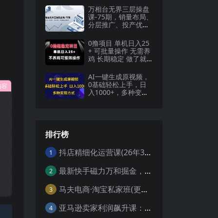
万相台无界三层操盘
课-75期，销量布局、
分层推广、投产优
化，构建盈利店铺系
统
0撸项目 单机日入25
+ 可批量操作 无需养
鸡 长期稳定 做了就
有
AI一键生成原视频，
0基础轻松上手，日
内容
入1000+，多种变现
方式
排行榜
抖店精细化运营课(26年3月更新
1
最新快手磁力万和掘金，自动搬砖，轻松日入100-200，操作简单
2
马夫电商·淘宝私家班(更新3月)
3
亚马逊卖家利润飙升课：从品类成功公式到海王打法，让每个SKU都成爆款一路飙升(更新26年3月
4