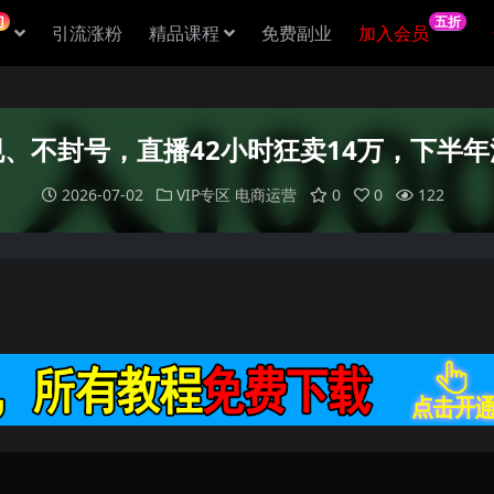
门
五折
引流涨粉
精品课程
免费副业
加入会员
、不封号，直播42小时狂卖14万，下半
2026-07-02
VIP专区
电商运营
0
0
122