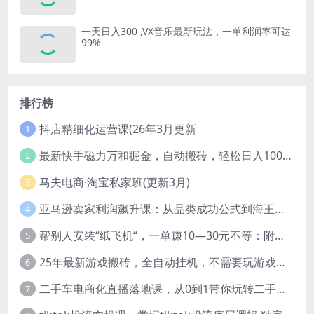
一天日入300 ,VX音乐最新玩法，一单利润率可达
99%
排行榜
抖店精细化运营课(26年3月更新
1
最新快手磁力万和掘金，自动搬砖，轻松日入100-200，操作简单
2
马夫电商·淘宝私家班(更新3月)
3
亚马逊卖家利润飙升课：从品类成功公式到海王打法，让每个SKU都成爆款一路飙升(更新26年3月
4
帮别人安装“纸飞机“，一单赚10—30元不等：附：免费节点
5
25年最新游戏搬砖，全自动挂机，不需要玩游戏，单手机操作日入300+
6
二手车电商化直播落地课，从0到1带你玩转二手车直播
7