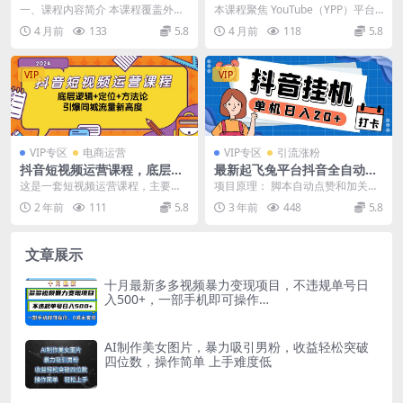
+生产+跨境电商+进口+来料进
过万：从账号搭建到多元变
一、课程内容简介 本课程覆盖外贸
本课程聚焦 YouTube（YPP）平台
料+外综服企业全流程教学
现，解锁广告分成与精准流量
企业、生产企业、跨境电商、进口
月入过万实操技巧，从基础认知到
4 月前
133
5.8
4 月前
118
5.8
密码
企业、来料/进料加...
高阶变现全...
VIP
VIP
VIP专区
电商运营
VIP专区
引流涨粉
抖音短视频运营课程，底层逻
最新起飞兔平台抖音全自动点
辑+定位+方法论，引爆同城流
赞关注评论挂机项目 单机日入
这是一套短视频运营课程，主要聚
项目原理： 脚本自动点赞和加关
量新高度
20-50 脚本 教程
焦于同城短视频打法，旨在帮助实
注，全自动控制模仿真人刷视频，
2 年前
111
5.8
3 年前
448
5.8
体店抓住短视频红利。...
自动获取任务，傻瓜式...
文章展示
十月最新多多视频暴力变现项目，不违规单号日
入500+，一部手机即可操作…
AI制作美女图片，暴力吸引男粉，收益轻松突破
四位数，操作简单 上手难度低