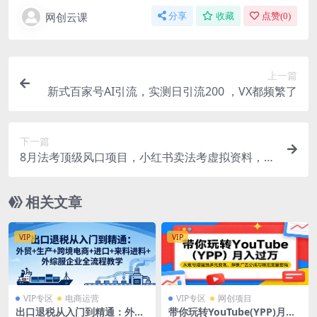
网创云课
分享
收藏
点赞(
0
)
上一篇
新式百家号AI引流，实测日引流200 ，VX都频繁了
下一篇
8月法考顶级风口项目，小红书卖法考虚拟资料，无
脑搬运一天收入1000
相关文章
VIP
VIP
VIP专区
电商运营
VIP专区
网创项目
出口退税从入门到精通：外贸
带你玩转YouTube(YPP)月入