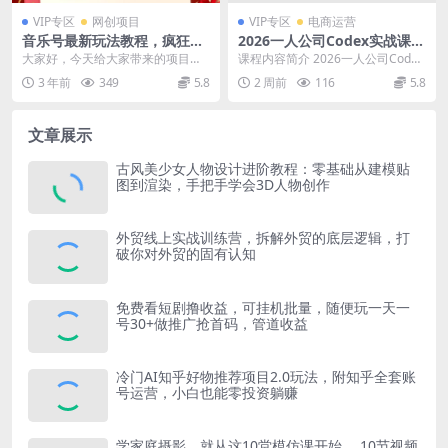
VIP专区
网创项目
VIP专区
电商运营
音乐号最新玩法教程，疯狂涨
2026一人公司Codex实战课◆
粉，多种拓展变现方式（附保
智能体技能封装｜即梦API视
大家好，今天给大家带来的项目是
课程内容简介 2026一人公司Codex
姆级教程 素材）
频｜电商视觉PPT自动化全套
《音乐号最新玩法教程，疯狂涨
智能体实战课，从零讲解Codex环
3 年前
349
5.8
2 周前
116
5.8
实操教学
粉，多种拓展变现方式，...
境部署...
文章展示
古风美少女人物设计进阶教程：零基础从建模贴
图到渲染，手把手学会3D人物创作
外贸线上实战训练营，拆解外贸的底层逻辑，打
破你对外贸的固有认知
免费看短剧撸收益，可挂机批量，随便玩一天一
号30+做推广抢首码，管道收益
冷门AI知乎好物推荐项目2.0玩法，附知乎全套账
号运营，小白也能零投资躺赚
学家庭摄影，就从这10堂模仿课开始 ，10节视频