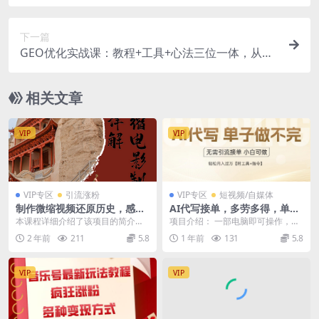
机器人运营，做好轻松月入 1-5W
下一篇
GEO优化实战课：教程+工具+心法三位一体，从关
键词挖掘到多平台适配，学完直接套用
相关文章
VIP
VIP
VIP专区
引流涨粉
VIP专区
短视频/自媒体
制作微缩视频还原历史，感动
AI代写接单，多劳多得，单子
古今的画面吸粉无数，赚多少
接不完，轻松月入过万【附工
本课程详细介绍了该项目的简介，
项目介绍： 一部电脑即可操作，每
你说了算！
具+指令】
准备工具，包含项目使用到的工具
天抽出1-2个小时时间轻松月入过
2 年前
211
5.8
1 年前
131
5.8
链接，图文并茂地详细...
万，这个代写项目...
VIP
VIP