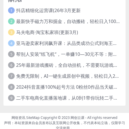
抖店精细化运营课(26年3月更新
1
最新快手磁力万和掘金，自动搬砖，轻松日入100-200，操作简单
2
马夫电商·淘宝私家班(更新3月)
3
亚马逊卖家利润飙升课：从品类成功公式到海王打法，让每个SKU都成爆款一路飙升(更新26年3月
4
帮别人安装“纸飞机“，一单赚10—30元不等：附：免费节点
5
25年最新游戏搬砖，全自动挂机，不需要玩游戏，单手机操作日入300+
6
免费无限制，AI一键生成原创中视频，轻松日入2000+，超简单，可矩阵，…
7
2024抖音直播100%起号方法 0粉丝0作品当天破千人在线 多种变现方式
8
二手车电商化直播落地课，从0到1带你玩转二手车直播
9
网络资讯
SiteMap
Copyright © 2023
网创云课
- All rights reserved
声明：本站资源来自会员发布以及互联网公开收集，不代表本站立场，仅限学习
交流使用，