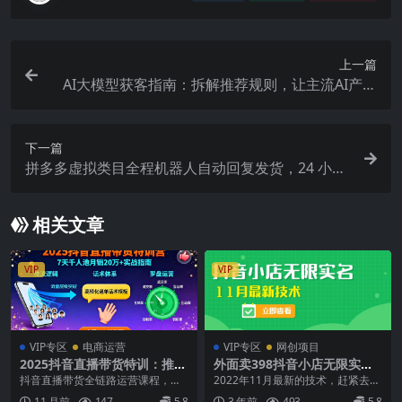
上一篇
AI大模型获客指南：拆解推荐规则，让主流AI产品
自发推荐你的生意 ，实现免费引流
下一篇
拼多多虚拟类目全程机器人自动回复发货，24 小时
机器人运营，做好轻松月入 1-5W
相关文章
VIP
VIP
VIP专区
电商运营
VIP专区
网创项目
2025抖音直播带货特训：推流
外面卖398抖音小店无限实名-
逻辑、话术体系、罗盘运营,7
11月最新技术，无限开店再也
抖音直播带货全链路运营课程，涵
2022年11月最新的技术，赶紧去操
天千人池月销20万+
不需要求别人了
盖推流逻辑、话术体系、罗盘运营
作
11 月前
147
5.8
3 年前
493
5.8