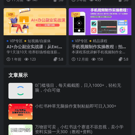
等20大核心模块。通...
VIP
VIP
VIP专区
短视频/自媒体
VIP专区
精品课程
AI+办公副业实战课：从Excel
手机视频制作实操教程：拍摄
到PPT，从行业分析到视频制
基础/进阶技法/到后期剪辑，5
学1天顶10天 培养职场维稳涨薪硬
本课程系统讲解手机视频制作全流
作，一站式提升技能
0个实操案例
实力 课程内容： 1-用DeepSeek做
程，涵盖拍摄基础（器材选择/构图
1 年前
123
5.8
12 月前
158
5.8
一款...
技巧）、进阶技法（...
文章展示
0门槛项目，每天截截图，日入1000+，轻松无
脑，小白可做
小红书种草无脑操作复制粘贴即可日入300+
万物皆可卖，小红书这个赛道不容忽视，卖小学
资料实操一天300（教程+资料)