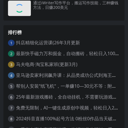
通过iWriter写作平台，搬运写作技能，三种赚钱
方法，日赚200美元
排行榜
抖店精细化运营课(26年3月更新
1
最新快手磁力万和掘金，自动搬砖，轻松日入100-200，操作简单
2
马夫电商·淘宝私家班(更新3月)
3
亚马逊卖家利润飙升课：从品类成功公式到海王打法，让每个SKU都成爆款一路飙升(更新26年3月
4
帮别人安装“纸飞机“，一单赚10—30元不等：附：免费节点
5
25年最新游戏搬砖，全自动挂机，不需要玩游戏，单手机操作日入300+
6
免费无限制，AI一键生成原创中视频，轻松日入2000+，超简单，可矩阵，…
7
2024抖音直播100%起号方法 0粉丝0作品当天破千人在线 多种变现方式
8