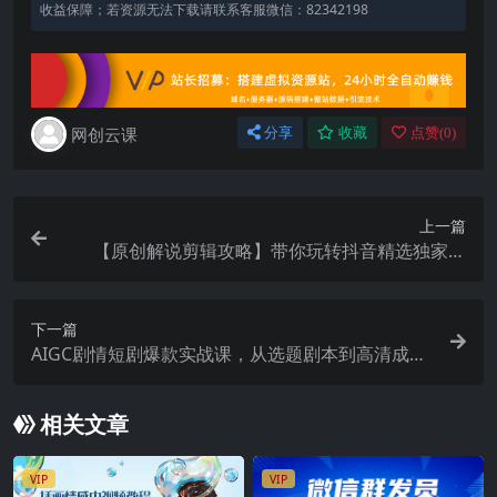
收益保障；若资源无法下载请联系客服微信：82342198
网创云课
分享
收藏
点赞(
0
)
上一篇
【原创解说剪辑攻略】带你玩转抖音精选独家赛
道，新手也能快速起号，轻松月入2w(完结)
下一篇
AIGC剧情短剧爆款实战课，从选题剧本到高清成
片，解锁短剧副业新赛道
相关文章
VIP
VIP