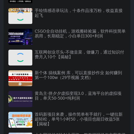
手绘情感语录玩法，十条作品涨万粉，收益直接
起飞
CSGO全自动挂机，游戏搬砖捡漏，软件科技简单
易用，长期稳定，小白单日300+利润
互联网创业尽头-不做韭菜，做镰刀，通过知识付
费月入10个【揭秘】
新个体 搞钱案例 库，可以直接抄作业 如何赚到
第一个100w（29节视频 文档）
黄岛主·拼夕夕虚拟变现3.0，蓝海平台的虚拟项
目，单天50-500+纯利润
首码新项目来袭，操作简单有手就行，一键拉新
超轻松，单号1小时50，小项目也能日收益5张
【揭秘】