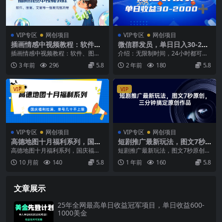
VIP专区
网创项目
VIP专区
网创项目
插画情感中视频教程：软件、
微信群发员，单日日入30-200
图案、文案等一整套完整流
0+，不限时间地点，随时随地
插画情感中视频教程：软件、图
介绍：无限制时间，24小时都可以
程，送文案模版、话题标题分
都可以做
案、文案等一整套完整流程，送文
做，空时做，忙时就停，多劳多
3 年前
296
5.8
2 年前
180
5.8
类
案模版、话题标题分类。...
得，上不封顶 项目保...
VIP
VIP
VIP专区
网创项目
VIP专区
网创项目
高德地图十月福利系列，国庆
短剧推广最新玩法，图文7秒
福利拉满，单号几十不上限
原创，三分钟搞定原创作品
高德地图十月福利系列，国庆福利
短剧推广最新玩法，图文7秒原创，
拉满，单号几十不上限 本期所分享
三分钟搞定原创作品 不限流不封
10 月前
140
5.8
1 年前
160
5.8
是依旧是线报系列的...
号，轻松爆流爆粉
文章展示
25年全网最高单日收益冠军项目，单日收益600-
1000美金