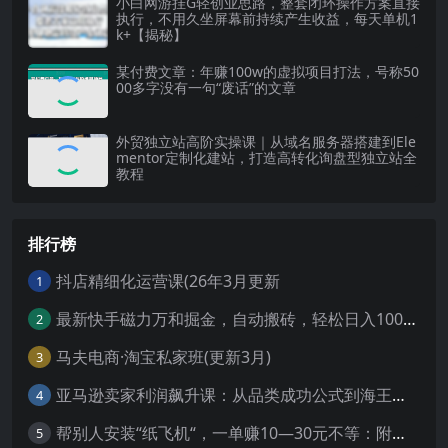
小白网游挂G轻创业思路，整套闭环操作方案直接
执行，不用久坐屏幕前持续产生收益，每天单机1
k+【揭秘】
某付费文章：年赚100w的虚拟项目打法，号称50
00多字没有一句“废话”的文章
外贸独立站高阶实操课｜从域名服务器搭建到Ele
mentor定制化建站，打造高转化询盘型独立站全
教程
排行榜
抖店精细化运营课(26年3月更新
1
最新快手磁力万和掘金，自动搬砖，轻松日入100-200，操作简单
2
马夫电商·淘宝私家班(更新3月)
3
亚马逊卖家利润飙升课：从品类成功公式到海王打法，让每个SKU都成爆款一路飙升(更新26年3月
4
帮别人安装“纸飞机“，一单赚10—30元不等：附：免费节点
5