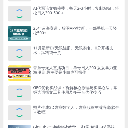
AI代写论文赚稿费，每天2-3小时，复制粘贴，轻
松日入300-500＋
25年蓝海赛道，醒图APP拉新，一部手机一天轻
松500+
11月最新DY无限注册、无限实名、0分开播技
术，猛料纯干货
音乐号无人直播项目，单号日入200 妥妥暴力蓝
海项目 最主要是小白也可操作
GEO优化实战课：拆解核心原理与实操心法，掌
握选词撰文工具使用及多平台优化技巧
照片生成3D虚拟数字人，虚拟形象主播搭建(软件
＋教程)
GitHub-全功能实战教学，从0到精通39节系统