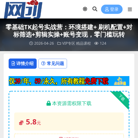
登录
零基础TK起号实战营：环境搭建+ 刷机配置+对
标筛选+剪辑实操+账号变现，零门槛玩转
2026-04-26
VIP专区
精品课程
124
详情介绍
常见问题
下载
本资源需权限下载
5.8
元