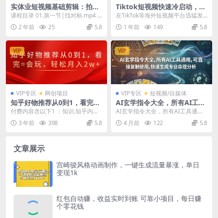
实体业短视频基础剪辑：拍摄
Tiktok短视频快速冷启动，一
剪辑实用10大技巧+剪辑全集
台电脑一部手机，借助AI工具
课程目录 01.第一节|找对标.mp4 0
在TikTok等海外短视频平台迅猛发
(29节
打造媲美专业团队的短视频内
2.第二节|快速提取对标音乐.mp4
展的背景下，从0到1快速启动的账
2 年前
25
5.8
1 年前
149
5.8
容
...
号，已成为跨...
VIP
VIP
VIP专区
网创项目
VIP专区
短视频/自媒体
知乎好物推荐从0到1，看完=
AI玄学指令大全，所有AI工具
会玩，轻松月入2w
通用，可直接复制使用，快速
付费‮容内‬含以下‮识知‬： 1.知‮内乎‬容
AI玄学指令大全，所有AI工具通
生成专业命理分析
素材‮集收‬策略 2.框‮整架‬理...
用，可直接复制使用，快速生成专
3 年前
398
5.8
4 月前
122
5.8
业命理分析 千万不...
文章展示
宫崎骏风格动画制作，一键生成流量暴涨，单日
变现1k
红包自动赚，收益实时到账 可靠小项目，每日赚
个零花钱