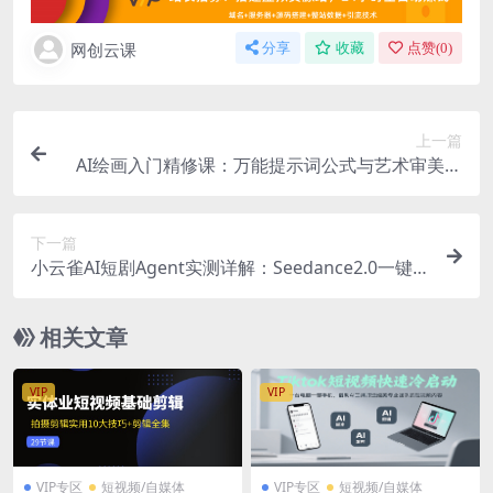
网创云课
分享
收藏
点赞(
0
)
上一篇
AI绘画入门精修课：万能提示词公式与艺术审美认
知，轻松创作高质量AI视觉作品
下一篇
小云雀AI短剧Agent实测详解：Seedance2.0一键
成片流程助力新手零门槛批量做短剧
相关文章
VIP
VIP
VIP专区
短视频/自媒体
VIP专区
短视频/自媒体