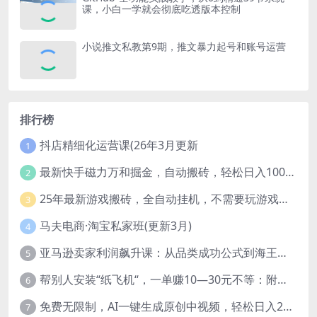
课，小白一学就会彻底吃透版本控制
小说推文私教第9期，推文暴力起号和账号运营
排行榜
抖店精细化运营课(26年3月更新
1
最新快手磁力万和掘金，自动搬砖，轻松日入100-200，操作简单
2
25年最新游戏搬砖，全自动挂机，不需要玩游戏，单手机操作日入300+
3
马夫电商·淘宝私家班(更新3月)
4
亚马逊卖家利润飙升课：从品类成功公式到海王打法，让每个SKU都成爆款一路飙升(更新26年3月
5
帮别人安装“纸飞机“，一单赚10—30元不等：附：免费节点
6
免费无限制，AI一键生成原创中视频，轻松日入2000+，超简单，可矩阵，…
7