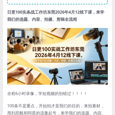
日更100实条‬战工作坊东莞2026年4月12线下课，来学
我们的选题、内容、拍摄、剪辑全流程
全程6小时录像，学短视频的别错过！！！！
100‮不条‬是重点，开‮拍始‬才是我们的目的，来‮素拍‬材，
用刘思毅和阿‮的星‬流量起号，来学我们的选题、内容、