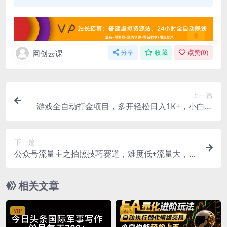
网创云课
分享
收藏
点赞(
0
)
上一篇
游戏全自动打金项目，多开轻松日入1K+，小白轻
松上手，项目长期稳定【揭秘】
下一篇
公众号流量主之拍照技巧赛道，难度低+流量大，起
号第一篇就爆了10w阅读
相关文章
VIP
VIP