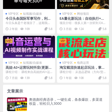
VIP专区
短视频/自媒体
VIP专区
网创项目
今日头条国际军事写作，利用
EA量化新玩法：自动执行+规
AI创作，单号日入300+
则交易，小白也能轻松入门，
今日头条是个老项目了，这期我们
项目介绍：很多人第一次听到 EA
长期稳定运行可放大收益
讲的是国际军事这个项目，为什么
量化，都会以为就是“挂个软件自动
2 年前
109
5.8
3 月前
124
5.8
讲这个项目呢，现在世...
赚钱”。但真正...
VIP
VIP
VIP专区
短视频/自媒体
VIP专区
电商运营
高姐·AI+运营玩转抖音(更新20
淘宝截流快速起店玩法，掌握
26)
暴力快速起店的流程
课程介绍： 课程来自高姐的AI+运
课程介绍： 从选品逻辑（方向/货
营玩转抖音。涵盖账号搭建全流程
源/爆款预判）、高效上架（定价/主
7 月前
139
5.8
1 年前
108
5.8
（主页五件套优化...
图优化/基础销...
文章展示
奥德彪经典语录，一键生成，条条爆款，多渠道
收益，轻松日入3000