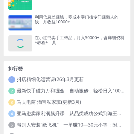
利用信息差赚钱，零成本零门槛专门赚懒人的
钱，月收益10000+
在小红书卖手工饰品，月入50000+，含详细资料
+教程+工具
排行榜
抖店精细化运营课(26年3月更新
1
最新快手磁力万和掘金，自动搬砖，轻松日入100-200，操作简单
2
马夫电商·淘宝私家班(更新3月)
3
亚马逊卖家利润飙升课：从品类成功公式到海王打法，让每个SKU都成爆款一路飙升(更新26年3月
4
帮别人安装“纸飞机“，一单赚10—30元不等：附：免费节点
5