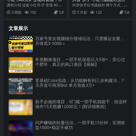
号定位选题文案，拍摄剪辑直
术，两个方式，手机端和电脑
课程介绍 这套小红书 IP 变现 40 天
抖音快手红书跳核对 两个方式，手
播带货课程
端
11 期陪跑课程，整合多期实战经
机端和电脑端 1.项目介绍 2.需要的
3 周前
102
5.8
5 月前
123
5.8
验，...
软件 3....
文章展示
百家号美女视频细分领域玩法，只需搬运去重，
月保底3-5000＋
年底翻身项目，一部手机保底日入5张+，安心过
个肥年，真正的风口项目【揭秘】
零基础Coze实战：从功能解析到三步构建法，7
天开发可商用Bot 单月营收3万+
新手必做的项目，0门槛一部手机就能干，按这样
操作15天怒赚12000元！(附详细教程)
闷声赚钱的轻量玩法，一部手机15分钟，实测收
益1000+稳定不破功