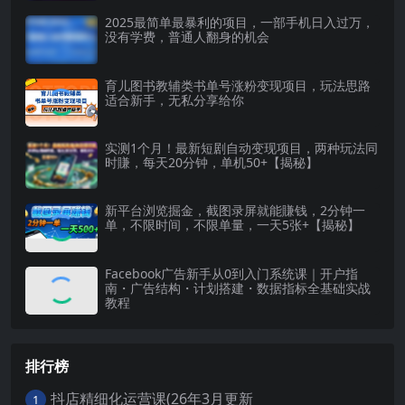
2025最简单最暴利的项目，一部手机日入过万，
没有学费，普通人翻身的机会
育儿图书教辅类书单号涨粉变现项目，玩法思路
适合新手，无私分享给你
实测1个月！最新短剧自动变现项目，两种玩法同
时賺，每天20分钟，单机50+【揭秘】
新平台浏览掘金，截图录屏就能賺钱，2分钟一
单，不限时间，不限单量，一天5张+【揭秘】
Facebook广告新手从0到入门系统课｜开户指
南・广告结构・计划搭建・数据指标全基础实战
教程
排行榜
抖店精细化运营课(26年3月更新
1