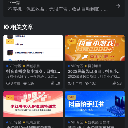
下一篇
不养机，保底收益，无限广告，收益自动到账，多
机一天2张+【揭秘】
相关文章
VIP
VIP
VIP专区
网创项目
VIP专区
网创项目
抖音直播烧脑小游戏，日撸20
2025最新风口项目，抖音小游
00 音浪，小白也可无脑操作
戏，亲测单游戏2000+感兴趣
没有什么难度，一学就会，无需露
2025最新风口项目，抖音小游戏，
点击了解
脸，没有什么操作门槛 变现 1 撸音
亲测单游戏2000+感兴趣点击了解
3 年前
526
5.8
1 年前
132
5.8
浪 2 直播间...
VIP
VIP
VIP专区
电商运营
VIP专区
短视频/自媒体
小红书40天IP变现特训营：账
抖音 快手 小红书跳核对技