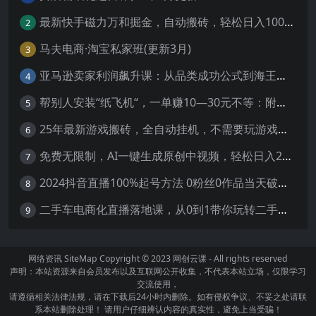
最新快手磁力万和掘金，自动搬砖，轻松日入100-200，操作简单
2
马夫电商·淘宝私家班(更新3月)
3
亚马逊卖家利润飙升课：从品类成功公式到海王打法，让每个SKU都成爆款一路飙升(更新26年3月
4
帮别人安装“纸飞机“，一单赚10—30元不等：附：免费节点
5
25年最新游戏搬砖，全自动挂机，不需要玩游戏，单手机操作日入300+
6
免费无限制，AI一键生成原创中视频，轻松日入2000+，超简单，可矩阵，…
7
2024抖音直播100%起号方法 0粉丝0作品当天破千人在线 多种变现方式
8
二手车电商化直播落地课，从0到1带你玩转二手车直播
9
网络资讯
SiteMap
Copyright © 2023
网创云课
- All rights reserved
声明：本站资源来自会员发布以及互联网公开收集，不代表本站立场，仅限学习
交流使用，
请遵循相关法律法规，请在下载后24小时内删除。如有侵权争议、不妥之处请联
系本站删除处理！ 请用户仔细辨认内容的真实性，避免上当受骗！