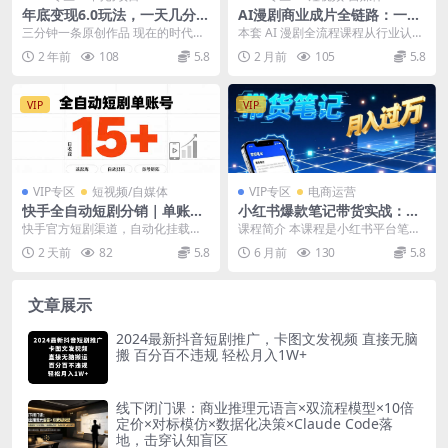
年底变现6.0玩法，一天几分
AI漫剧商业成片全链路：一站
钟，日入3000+，小白无脑操
式掌握从脚本分镜角色一致性
三分钟一条原创作品 现在的时代是
本套 AI 漫剧全流程课程从行业认知
作
把控到音效后期包装
AI的时代，我们要跟进时代的步伐
切入，搭建从前期策划到后期成片
2 年前
108
5.8
2 月前
105
5.8
时代是在变换的...
的系统化教学体...
VIP
VIP
VIP专区
短视频/自媒体
VIP专区
电商运营
快手全自动短剧分销｜单账号
小红书爆款笔记带货实战：拆
日收益15+
解封面标题正文全要素，手把
快手官方短剧渠道，自动化挂载发
课程简介 本课程是小红书平台笔记
手教你单篇笔记带货月入过万
布，不用拍视频、不用出镜。单账
带货的专项实战课，旨在系统拆解
2 天前
82
5.8
6 月前
130
5.8
号稳定日收益15+，...
从入门到产出爆款的...
文章展示
2024最新抖音短剧推广，卡图文发视频 直接无脑
搬 百分百不违规 轻松月入1W+
线下闭门课：商业推理元语言×双流程模型×10倍
定价×对标模仿×数据化决策×Claude Code落
地，击穿认知盲区