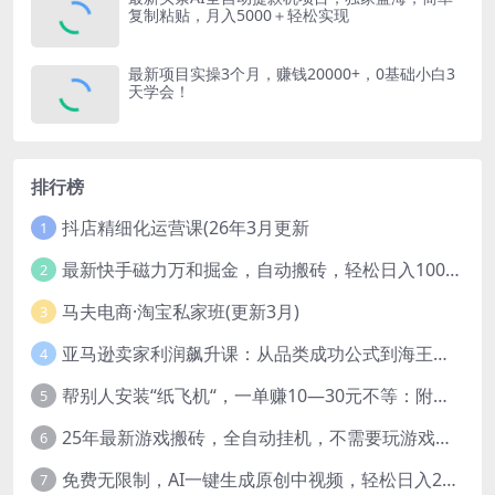
复制粘贴，月入5000＋轻松实现
最新项目实操3个月，赚钱20000+，0基础小白3
天学会！
排行榜
抖店精细化运营课(26年3月更新
1
最新快手磁力万和掘金，自动搬砖，轻松日入100-200，操作简单
2
马夫电商·淘宝私家班(更新3月)
3
亚马逊卖家利润飙升课：从品类成功公式到海王打法，让每个SKU都成爆款一路飙升(更新26年3月
4
帮别人安装“纸飞机“，一单赚10—30元不等：附：免费节点
5
25年最新游戏搬砖，全自动挂机，不需要玩游戏，单手机操作日入300+
6
免费无限制，AI一键生成原创中视频，轻松日入2000+，超简单，可矩阵，…
7