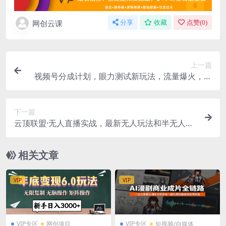
网创云课
分享
收藏
点赞(
0
)
上一篇
视频号分成计划，眼力测试新玩法，流量爆火，多
种收益渠道
下一篇
云顶联盟·无人直播实战，最新无人玩法和半无人玩
法分享，各种起号方式(更新26年1月)
相关文章
VIP
VIP
VIP专区
网创项目
VIP专区
短视频/自媒体