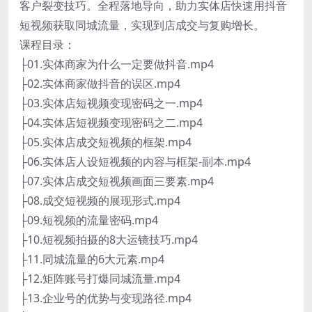
客户裂变技巧。全程落地导向，助力实体店快速用抖音
短视频获取同城流量，实现到店成交与复购增长。
课程目录：
├01.实体商家为什么一定要做抖音.mp4
├02.实体商家做抖音的误区.mp4
├03.实体店短视频变现密码之一.mp4
├04.实体店短视频变现密码之二.mp4
├05.实体店成交短视频的框架.mp4
├06.实体店人设短视频的内容与框架-副本.mp4
├07.实体店成交短视频画面三要素.mp4
├08.成交短视频的展现形式.mp4
├09.短视频的流量密码.mp4
├10.短视频拍摄的8大运镜技巧.mp4
├11.同城流量的6大元素.mp4
├12.矩阵账号打爆同城流量.mp4
├13.企业号的优势与变现路径.mp4