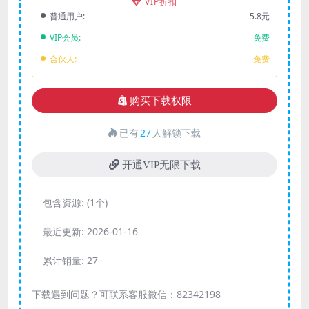
VIP折扣
普通用户:
5.8元
VIP会员:
免费
合伙人:
免费
购买下载权限
已有
27
人解锁下载
开通VIP无限下载
包含资源:
(1个)
最近更新:
2026-01-16
累计销量:
27
下载遇到问题？可联系客服微信：82342198