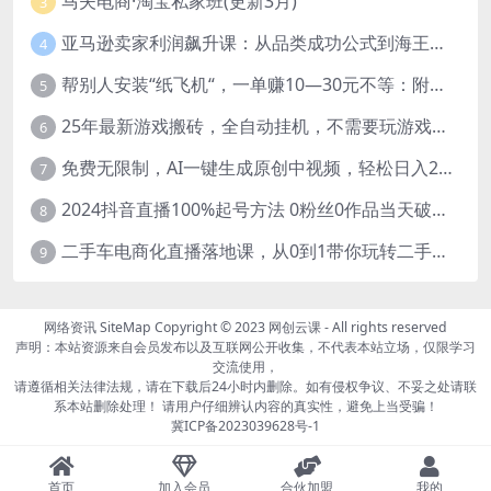
马夫电商·淘宝私家班(更新3月)
3
亚马逊卖家利润飙升课：从品类成功公式到海王打法，让每个SKU都成爆款一路飙升(更新26年3月
4
帮别人安装“纸飞机“，一单赚10—30元不等：附：免费节点
5
25年最新游戏搬砖，全自动挂机，不需要玩游戏，单手机操作日入300+
6
免费无限制，AI一键生成原创中视频，轻松日入2000+，超简单，可矩阵，…
7
2024抖音直播100%起号方法 0粉丝0作品当天破千人在线 多种变现方式
8
二手车电商化直播落地课，从0到1带你玩转二手车直播
9
网络资讯
SiteMap
Copyright © 2023
网创云课
- All rights reserved
声明：本站资源来自会员发布以及互联网公开收集，不代表本站立场，仅限学习
交流使用，
请遵循相关法律法规，请在下载后24小时内删除。如有侵权争议、不妥之处请联
系本站删除处理！ 请用户仔细辨认内容的真实性，避免上当受骗！
冀ICP备2023039628号-1
首页
加入会员
合伙加盟
我的