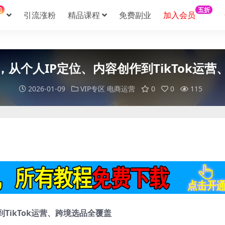
门
五折
引流涨粉
精品课程
免费副业
加入会员
从个人IP定位、内容创作到TikTok运
2026-01-09
VIP专区
电商运营
0
0
115
TikTok运营、跨境选品全覆盖