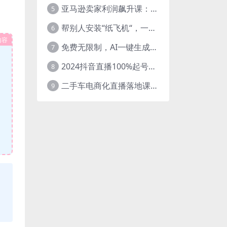
亚马逊卖家利润飙升课：从品类成功公式到海王打法，让每个SKU都成爆款一路飙升(更新26年3月
5
帮别人安装“纸飞机“，一单赚10—30元不等：附：免费节点
6
内容
免费无限制，AI一键生成原创中视频，轻松日入2000+，超简单，可矩阵，…
7
2024抖音直播100%起号方法 0粉丝0作品当天破千人在线 多种变现方式
8
二手车电商化直播落地课，从0到1带你玩转二手车直播
9