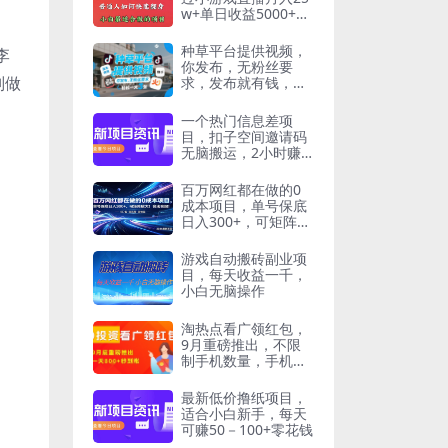
w+单日收益5000+小
白最适合做的项目
种草平台提供视频，
李
你发布，无粉丝要
则做
求，发布就有钱，轻
松一天3张+【揭秘】
一个热门信息差项
目，扣子空间邀请码
无脑搬运，2小时赚3
00元。
百万网红都在做的0
成本项目，单号保底
日入300+，可矩阵放
大！合法合规！
游戏自动搬砖副业项
目，每天收益一千，
小白无脑操作
淘热点看广领红包，
9月重磅推出，不限
制手机数量，手机越
多，收益越高，一天
8张
最新低价撸纸项目，
适合小白新手，每天
可赚50－100+零花钱