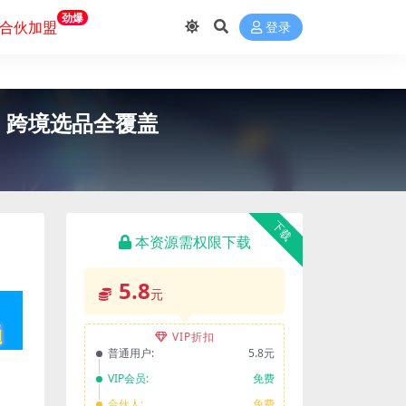
劲爆
合伙加盟
登录
营、跨境选品全覆盖
下载
本资源需权限下载
5.8
元
VIP折扣
普通用户:
5.8元
VIP会员:
免费
合伙人:
免费