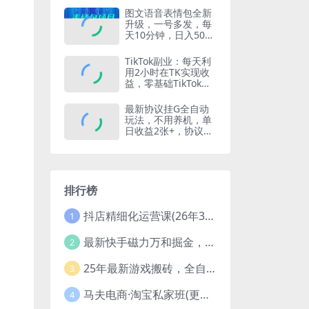
图文语音表情包全新
升级，一号多发，每
天10分钟，日入500
（教程 素材）
TikTok副业：每天利
用2小时在TK实现收
益，零基础TikTok上
如何变现课程
最新协议挂G全自动
玩法，不用养机，单
日收益2张+，协议脚
本+使用教程【揭
秘】
排行榜
抖店精细化运营课(26年3月更新
1
最新快手磁力万和掘金，自动搬砖，轻松日入100-200，操作简单
2
25年最新游戏搬砖，全自动挂机，不需要玩游戏，单手机操作日入300+
3
马夫电商·淘宝私家班(更新3月)
4