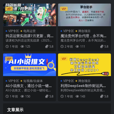
VIP
VIP
VIP专区
电商运营
VIP专区
网创项目
抖店运营实战课7月更新，商
魔法贵州茅台代理，永不淘汰
品卡自然流截流技术，达人团
的项目，命中率极高，单瓶利
该课程为抖店运营实战课（2025年
魔法贵州茅台代理，永不淘汰的项
队搭建爆款选品
润1000+，包回收
7月更新），涵盖商品卡自然流、不
目，抛开传统玩法，使用科技，命
1 年前
125
5.8
2 年前
111
5.8
动销起店、图文...
中率极高，每天可抢两...
VIP
VIP
VIP专区
短视频/自媒体
VIP专区
网创项目
AI小说推文，通过小说一键转
利用DeepSeek制作财运风景
化为动漫解说，绝对原创度可
视频，引爆你的流量，单日变
AI小说推文，通过小说一键转化为
利用DeepSeek制作财运风景视
以过各大平台
现多张
动漫解说，绝对原创度可以过各大
频，引爆你的流量，单日变现多张
1 年前
150
5.8
1 年前
143
5.8
平台 高效高质量：...
项目简介： 经...
文章展示