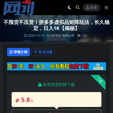
登录
不囤货不压货！拼多多虚拟品矩阵玩法，长久稳
定，日入1K【揭秘】
2025-12-13
VIP专区
电商运营
122
详情介绍
常见问题
下载
本资源需权限下载
5.8
元