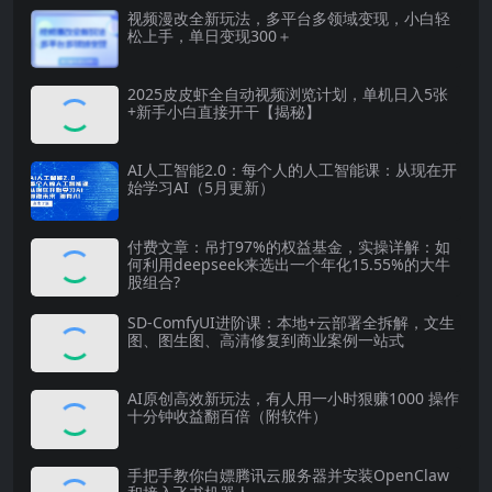
视频漫改全新玩法，多平台多领域变现，小白轻
松上手，单日变现300＋
2025皮皮虾全自动视频浏览计划，单机日入5张
+新手小白直接开干【揭秘】
AI人工智能2.0：每个人的人工智能课：从现在开
始学习AI（5月更新）
付费文章：吊打97%的权益基金，实操详解：如
何利用deepseek来选出一个年化15.55%的大牛
股组合?
SD-ComfyUI进阶课：本地+云部署全拆解，文生
图、图生图、高清修复到商业案例一站式
AI原创高效新玩法，有人用一小时狠赚1000 操作
十分钟收益翻百倍（附软件）
手把手教你白嫖腾讯云服务器并安装OpenClaw