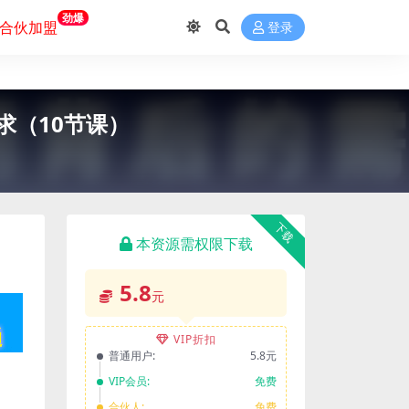
劲爆
合伙加盟
登录
求（10节课）
下载
本资源需权限下载
5.8
元
VIP折扣
普通用户:
5.8元
VIP会员:
免费
合伙人:
免费