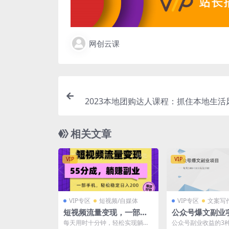
网创云课
2023本地团购达人课程：抓住本地生活
现变现 具体步骤（
相关文章
VIP
VIP
VIP专区
短视频/自媒体
VIP专区
文案写
短视频流量变现，一部手
公众号爆文副业
机躺赚项目,轻松稳定日入
月3000-8000
每天用时十分钟，轻松实现躺赚
公众号副业收益的3