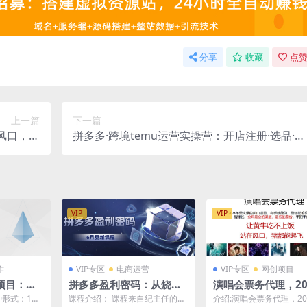
分享
收藏
点赞
上一篇
下一篇
风口，实
拼多多·跨境temu运营实操营：开店注册·选品·核
22节课）
价上架·日出千单·实战课
VIP
VIP
作
VIP专区
电商运营
VIP专区
网创项目
项目：每
拼多多盈利密码：从烧钱
演唱会票务代理，20
实战详解
推广到印钞模型，底层逻
最火爆风口项目，全
种形式：1、
课程介绍： 课程来自纪主任的拼
介绍:演唱会票务代理，20