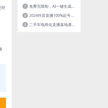
免费无限制，AI一键生成原创中视频，轻松日入2000+，超简单，可矩阵，…
7
已经
2024抖音直播100%起号方法 0粉丝0作品当天破千人在线 多种变现方式
8
二手车电商化直播落地课，从0到1带你玩转二手车直播
9
推