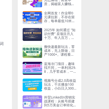
质，揭秘富人赚钱秘
籍，教你轻松翻身
全网首发！作业帮0
元课拉新，不存在留
存，每单最低10米，
转化率越高佣金率越
高
2025年 如何通过 “知
识付费” 卖项目月入
十万、年入百万，布
局2025与…
词
撸快递最新玩法，零
成本，无上限做，日
产1000+。课程看完
就会
蓝海冷门项目，趣味
找不同，一单利润29.
8，几乎零成本，一
部手机就能变现
视频号分成2.0高收益
玩法，千次播放100
收益，小白日入3000
+
外贸LinkedIn营销实
战课程：从账号搭建
到5万美金订单转化
的全流程方法论