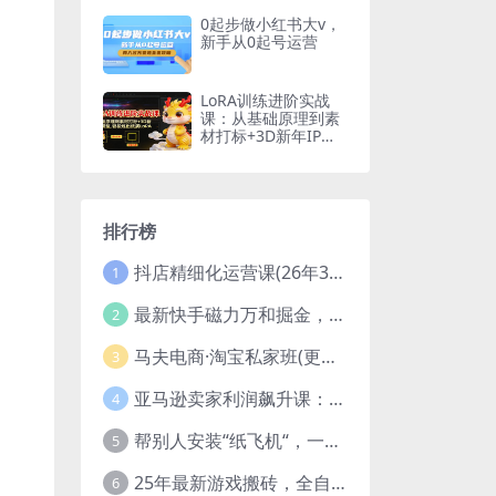
0起步做小红书大v，
新手从0起号运营
LoRA训练进阶实战
课：从基础原理到素
材打标+3D新年IP模
型，轻松炼出优质Lo
RA
排行榜
抖店精细化运营课(26年3月更新
1
最新快手磁力万和掘金，自动搬砖，轻松日入100-200，操作简单
2
马夫电商·淘宝私家班(更新3月)
3
亚马逊卖家利润飙升课：从品类成功公式到海王打法，让每个SKU都成爆款一路飙升(更新26年3月
4
帮别人安装“纸飞机“，一单赚10—30元不等：附：免费节点
5
25年最新游戏搬砖，全自动挂机，不需要玩游戏，单手机操作日入300+
6