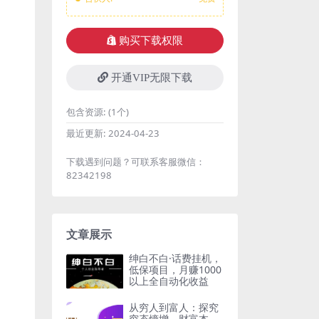
购买下载权限
开通VIP无限下载
包含资源:
(1个)
最近更新:
2024-04-23
下载遇到问题？可联系客服微信：
82342198
文章展示
绅白不白·话费挂机，
低保项目，月赚1000
以上全自动化收益
从穷人到富人：探究
穷态熵增，财富本