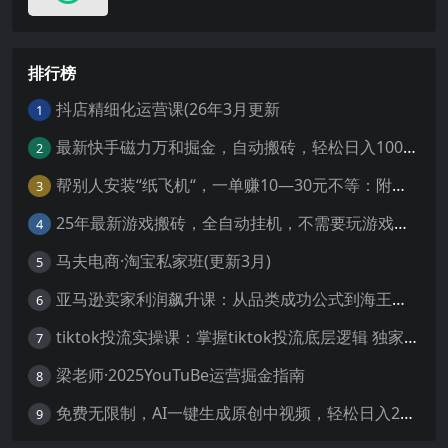
排行榜
抖店精细化运营课(26年3月更新
1
最新快手磁力万和掘金，自动搬砖，轻松日入100-200，操作简单
2
帮别人安装“纸飞机“，一单赚10—30元不等：附：免费节点
3
25年最新游戏搬砖，全自动挂机，不需要玩游戏，单手机操作日入300+
4
马夫电商·淘宝私家班(更新3月)
5
亚马逊卖家利润飙升课：从品类成功公式到海王打法，让每个SKU都成爆款一路飙升(更新26年3月
6
tiktok投流实操课：掌握tiktok投流底层逻辑 独家TK投流玩法
7
梁老师·2025YouTuBe运营掘金指南
8
免费无限制，AI一键生成原创中视频，轻松日入2000+，超简单，可矩阵，…
9