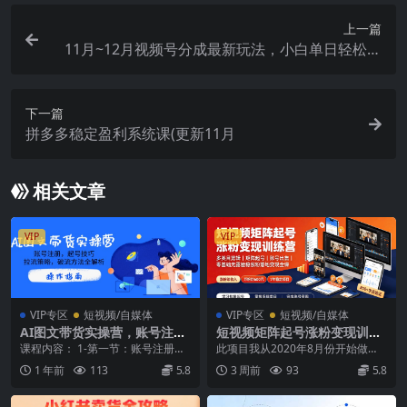
上一篇
11月~12月视频号分成最新玩法，小白单日轻松收
益1000+
下一篇
拼多多稳定盈利系统课(更新11月
相关文章
VIP
VIP
VIP专区
短视频/自媒体
VIP专区
短视频/自媒体
AI图文带货实操营，账号注
短视频矩阵起号涨粉变现训练
册，起号技巧，拉流策略，破
营｜多类目剪辑·矩阵起号·账
课程内容： 1-第一节：账号注册好
此项目我从2020年8月份开始做
流方法全解析
号出售，0基础无露脸稳涨粉
后如何快速起号? 2-第二节：账号起
的，到今年已经7个年头。 一直到
1 年前
113
5.8
3 周前
93
5.8
落地变现全课-更新
号好后如何...
现在，不吹不夸，...