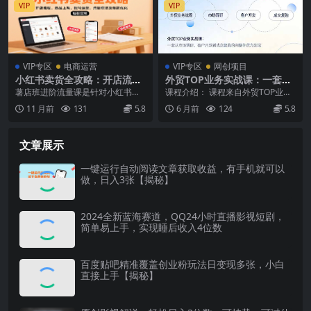
VIP
VIP
VIP专区
电商运营
VIP专区
网创项目
小红书卖货全攻略：开店流
外贸TOP业务实战课：一套从
程、选品上架、账号运营、流
市场调研、客户开发到成交复
薯店班进阶流量课‌是针对小红书电
课程介绍： 课程来自外贸TOP业务
量获取及爆款优化，轻松变现
购的完整外贸方法论
商运营者的升级课程，聚焦流量获
课。460+节精品课程，约10000分
11 月前
131
5.8
6 月前
124
5.8
取与变...
钟。从市...
文章展示
一键运行自动阅读文章获取收益，有手机就可以
做，日入3张【揭秘】
2024全新蓝海赛道，QQ24小时直播影视短剧，
简单易上手，实现睡后收入4位数
百度贴吧精准覆盖创业粉玩法日变现多张，小白
直接上手【揭秘】