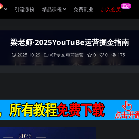
门
五折
引流涨粉
精品课程
免费副业
加入会员
梁老师·2025YouTuBe运营掘金指南
2025-10-29
VIP专区
电商运营
0
0
175