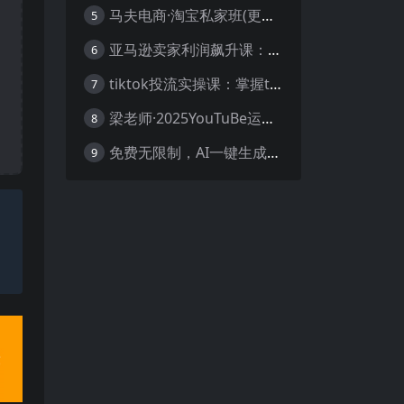
马夫电商·淘宝私家班(更新3月)
5
亚马逊卖家利润飙升课：从品类成功公式到海王打法，让每个SKU都成爆款一路飙升(更新26年3月
6
tiktok投流实操课：掌握tiktok投流底层逻辑 独家TK投流玩法
7
梁老师·2025YouTuBe运营掘金指南
8
免费无限制，AI一键生成原创中视频，轻松日入2000+，超简单，可矩阵，…
9