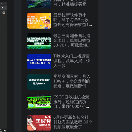
向，精准捕捉买卖时
机指南(6月更新
最新拉新软件剪小
映，除了每单5元收
益外还有保底收益12
8
最新三角洲全自动撸
金项目，单窗口收益
30-70+，可批量矩阵
操作
Tiktok入门主播运营
课程，及早入局，快
人一步
卖朋友圈素材，月入
10w＋，小众暴利的
赛道，谁做谁赚钱
（教程 素材）
CSGO游戏挂机捡漏
搬砖，超稳定的项
目，带领1000+小白
实现日入500+
6月份更新某知名社
群航海实战教程 86个
视频应该最全了