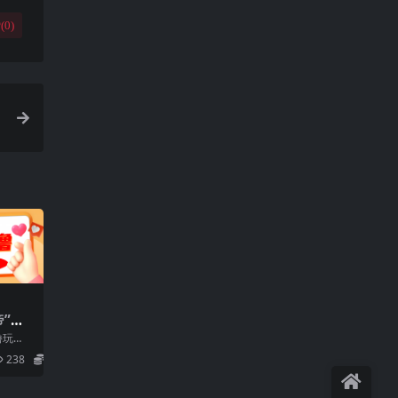
(
0
)
”自
收益5
撸玩
238
5.8