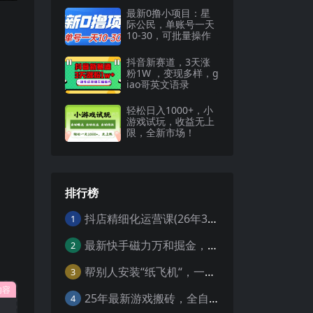
最新0撸小项目：星
际公民，单账号一天
10-30，可批量操作
抖音新赛道，3天涨
粉1W ，变现多样，g
iao哥英文语录
轻松日入1000+，小
游戏试玩，收益无上
限，全新市场！
排行榜
抖店精细化运营课(26年3月更新
1
最新快手磁力万和掘金，自动搬砖，轻松日入100-200，操作简单
2
帮别人安装“纸飞机“，一单赚10—30元不等：附：免费节点
3
内容
25年最新游戏搬砖，全自动挂机，不需要玩游戏，单手机操作日入300+
4