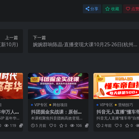
分享
收藏
点赞
上一篇
下一篇
新10月)
婉婉群响陈晶·直播变现大课10月25-26日(杭州2
天1夜线下课)
VIP
VIP
目
VIP专区
网创项目
VIP专区
营销技巧
嘉年华万人1
抖团掘金实战课：原创视
抖音无人直播“懂车帝
课
频制作，团购发布全流程
撸玩法，每天2小时
IP 嘉年华
本课程聚焦抖音团购高效变现，
抖音无人直播“懂车帝”自
实操
00+
4）聚焦微利时
摆脱基础玩法局限，从内容制作
法，每天2小时收益500+
0
119
5.8
5 月前
0
0
106
5.8
2 年前
0
0
到落地执行全维度赋能。核...