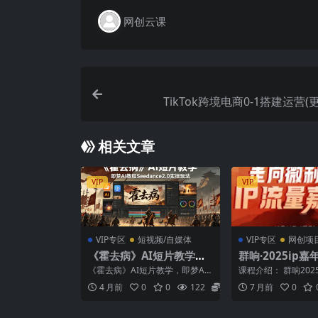
网创云课
TikTok跨境电商0-1搭建运营(更
相关文章
VIP
VIP
VIP专区
短视频/自媒体
VIP专区
网创项
《霍去病》AI短片教学，
群响·2025ip
即梦AI教程Seedance2.0
2月14深圳线下
《霍去病》AI短片教学，即梦AI
课程介绍： 群响2025
实操玩法
教程Seedance2.0实操玩法 课程
深圳线下课（12.1
4 月前
0
0
122
5.8
7 月前
0
介绍 课...
代破局：刘...