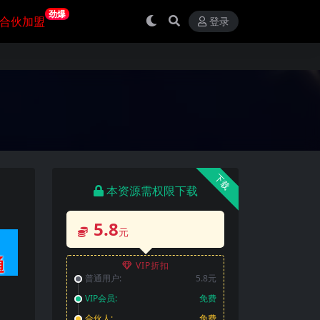
劲爆
合伙加盟
登录
下载
本资源需权限下载
5.8
元
VIP折扣
普通用户:
5.8元
VIP会员:
免费
合伙人:
免费