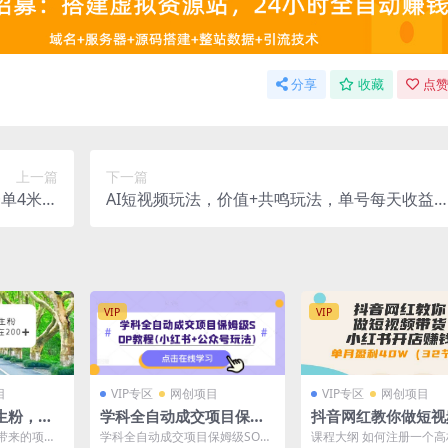
分享
收藏
点赞
上一篇
下一篇
单4米，
AI短视频玩法，价值+共鸣玩法，单号每天收益7
简单上手
张小白可玩，操作简单
VIP
VIP
目
VIP专区
网创项目
VIP专区
网创项目
生粉，变
学科全自动成交项目保姆
抖音网红教你做短视
在200
级SOP教程(小红书+公众
货+小红书开店赚钱
带来的项目
学科全自动成交项目保姆级SOP
课程大纲 如何注册一个