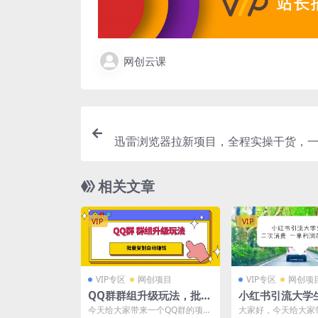
网创云课
迅雷浏览器拉新项目，全程实操干货，一
新人
相关文章
VIP
VIP
VIP专区
网创项目
VIP专区
网创项
QQ群群组升级玩法，批量
小红书引流大学
复制自动赚钱，躺赚的项
现项目，一单利润
今天给大家带来一个QQ群的项
大家好，今天给大家