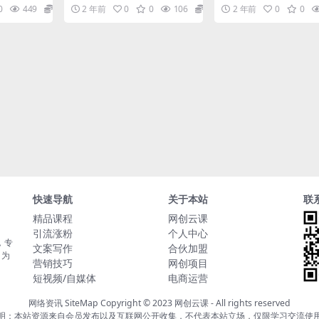
号玩法)含资料
盈利40W（32节课
粉丝，在私
教程(小红书+公众号玩法)含资料
小红书账号 高销量的店
0
449
5.8
2 年前
0
0
106
5.8
2 年前
0
0
快放...
学科全自动成交项...
设置的? 小红书如何...
快速导航
关于本站
联
精品课程
网创云课
引流涨粉
个人中心
，专
文案写作
合伙加盟
，为
营销技巧
网创项目
短视频/自媒体
电商运营
网络资讯
SiteMap
Copyright © 2023
网创云课
- All rights reserved
明：本站资源来自会员发布以及互联网公开收集，不代表本站立场，仅限学习交流使