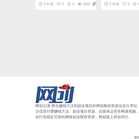
目
（教程 资源）
目，批量复制自动赚钱，群组升
是小红书引流大学生
3 年前
0
0
449
5.8
3 年前
0
级玩法，躺赚的项目，流程...
域进行②次变现。现在
网创云课-整合赚钱方法和副业项目的网创教程资源信息分享站
注优质付费赚钱方法、副业项目资源、自媒体运营等网课视频
你打造稳定可靠的网络创业教程资源，网创路上和你同行。
声