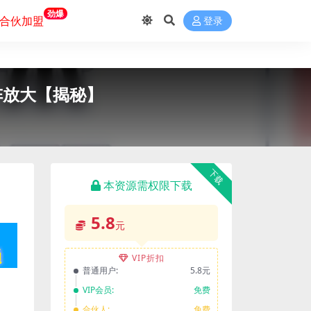
劲爆
合伙加盟
登录
阵放大【揭秘】
下载
本资源需权限下载
5.8
元
VIP折扣
普通用户:
5.8元
VIP会员:
免费
合伙人:
免费