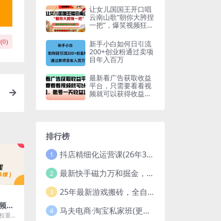
让女儿国国王开口唱
云南山歌“朝你大胯捏
一把”，爆笑视频狂揽
点赞20W点赞，熟练
后起号快轻松月入过
(
0
)
新手小白如何日引流
W
200+创业粉通过卖项
目年入百万
最新看广告获取收益
平台，只需要看看视
频就可以获得收益，
账号一天收益100+
排行榜
抖店精细化运营课(26年3月更新
1
最新快手磁力万和掘金，自动搬砖，轻松日入100-200，操作简单
2
25年最新游戏搬砖，全自动挂机，不需要玩游戏，单手机操作日入300+
3
频带
马夫电商·淘宝私家班(更新3月)
4
，单月
高权重的