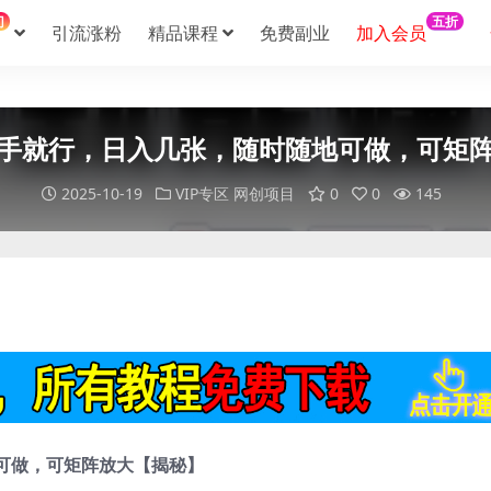
门
五折
引流涨粉
精品课程
免费副业
加入会员
手就行，日入几张，随时随地可做，可矩
2025-10-19
VIP专区
网创项目
0
0
145
可做，可矩阵放大【揭秘】