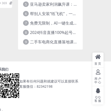
）
铺是怎么
369
5.8
亚马逊卖家利润飙升课：从品类成功公式到海王打法，让每个SKU都成爆款一路飙升(更新26年3月
5
帮别人安装“纸飞机“，一单赚10—30元不等：附：免费节点
6
免费无限制，AI一键生成原创中视频，轻松日入2000+，超简单，可矩阵，…
7
2024抖音直播100%起号方法 0粉丝0作品当天破千人在线 多种变现方式
8
二手车电商化直播落地课，从0到1带你玩转二手车直播
9
首页
系我们
用户
如果有任何问题和就建议可以直接联系
中心
客服微信：82342198
QQ
客服
用，