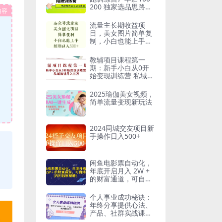
200 独家选品思路与
内容
运营
流量主长期收益项
目，美女图片简单复
制，小白也能上手，
轻松日入5张
教辅项目课程第一
期：新手小白从0开
始变现训练营 私域搞
钱月入三万
2025瑜伽美女视频，
简单流量变现新玩法
2024同城交友项目新
手操作日入500+
闲鱼电影票自动化，
年底开启月入 2W +
的财富通道，可自动
化(内附独家秘籍)
个人事业成功秘诀：
年终分享提供心法、
产品、社群实战课、
助力精准定位