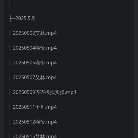
│
├─2025.5月
│ 20250502艾林.mp4
│ 20250504猴帝.mp4
│ 20250505猴帝.mp4
│ 20250507艾林.mp4
│ 20250509齐齐模拟实操.mp4
│ 20250511千川.mp4
│ 20250512猴帝.mp4
│ 20250516艾林.mp4