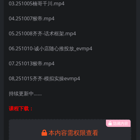
03.251005楠哥千川.mp4
04.251007猴帝.mp4
05.251008齐齐-话术框架.mp4
06.251010-诚小店随心推投放_evmp4
07.251013猴帝.mp4
08,251015齐齐-模拟实操evmp4
持续更新中……
课程下载：
隐藏内容
本内容需权限查看