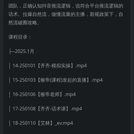
团队，正确认知抖音推流逻辑，说符合平台推流逻辑的
话术。拉爆自然流，做懂流量的主播，新规政策下，自
然流破圈攻略。
课程目录：
├─2025.1月
│ 14-250101【齐齐-模拟实操】.mp4
│ 15-250103【猴帝(课程)发起的直播】.mp4
│ 16-250106【猴帝老师】.mp4
│ 17-250108【齐齐-话术课】.mp4
│ 18-250110【艾林】_ev.mp4