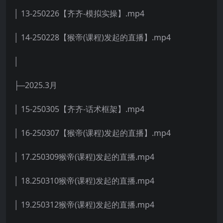
│ 13-250226【齐齐-模拟实操】.mp4
│ 14-250228【猴帝(课程)发起的直播】.mp4
│
├─2025.3月
│ 15-250305【齐齐-话术框架】.mp4
│ 16-250307【猴帝(课程)发起的直播】.mp4
│ 17.250309猴帝(课程)发起的直播.mp4
│ 18.250310猴帝(课程)发起的直播.mp4
│ 19.250312猴帝(课程)发起的直播.mp4