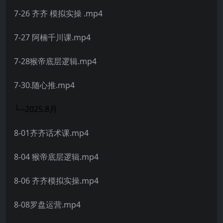
7-26 齐齐 模拟实操 .mp4
7-27 阿楠千川课.mp4
7-28猴帝底层逻辑.mp4
7-30.随心推.mp4
└─2025.8月
8-01齐齐话术课.mp4
8-04 猴帝底层逻辑.mp4
8-06 齐齐模拟实操.mp4
8-08罗盘运营.mp4