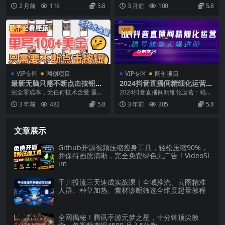
0+，从0-1教程，全程无需人
轻松上手
动独家方法，单日收益500+，从0-
单，玩法简单，0基础也能轻松上手
2 月前
116
5.8
3 月前
100
5.8
工值守【揭秘】
1教程，全程无...
项目介绍 小白也...
VIP
VIP
VIP专区
网创项目
VIP专区
网创项目
最新无脑只需不断点击按钮，
2024抖音直播间精细化运营：
单号100美金暴利项目，可批
稳号放量实操进阶 选品/排品/
完全零成本，无任何技术含量 最新
2024抖音直播间精细化运营：稳号
量操作
起号/小店随心推/千川付费如
完全无脑暴利项目。不断点击得到i
放量实操进阶 选品/排品/起号/小店
3 年前
482
5.8
3 年前
305
5.8
何去投放
nstagram...
随心推/千...
文章展示
Github开源视频压缩瘦身工具，轻松压缩90%，
并保持画质清晰，完全免费绿色无广告！VideoSl
im
千川投流三天速成实战课｜全域推流、云图精准
人群、种草加热、素材诊断筛选全维度起量教程
全网揭秘！腾讯手游元梦之星，十分钟顶尖教