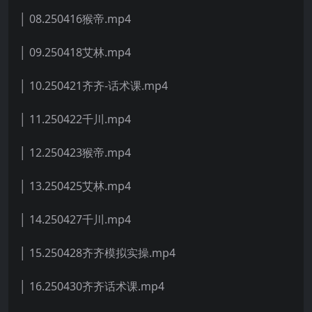
│ 08.250416猴帝.mp4
│ 09.250418艾林.mp4
│ 10.250421齐齐-话术课.mp4
│ 11.250422千川.mp4
│ 12.250423猴帝.mp4
│ 13.250425艾林.mp4
│ 14.250427千川.mp4
│ 15.250428齐齐模拟实操.mp4
│ 16.250430齐齐话术课.mp4