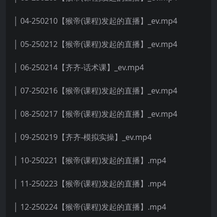
│ 04-250210【猴帝(课程)发起的直播】_ev.mp4
│ 05-250212【猴帝(课程)发起的直播】_ev.mp4
│ 06-250214【齐齐-话术课】_ev.mp4
│ 07-250216【猴帝(课程)发起的直播】_ev.mp4
│ 08-250217【猴帝(课程)发起的直播】_ev.mp4
│ 09-250219【齐齐-模拟实操】_ev.mp4
│ 10-250221【猴帝(课程)发起的直播】.mp4
│ 11-250223【猴帝(课程)发起的直播】.mp4
│ 12-250224【猴帝(课程)发起的直播】.mp4