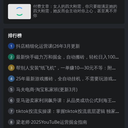
付费文章：女人的四大刚需，你只要能满足她的
四大刚需，她反而会主动对你上心，甚至离不开
你
排行榜
抖店精细化运营课(26年3月更新
1
最新快手磁力万和掘金，自动搬砖，轻松日入100-200，操作简单
2
帮别人安装“纸飞机“，一单赚10—30元不等：附：免费节点
3
25年最新游戏搬砖，全自动挂机，不需要玩游戏，单手机操作日入300+
4
马夫电商·淘宝私家班(更新3月)
5
亚马逊卖家利润飙升课：从品类成功公式到海王打法，让每个SKU都成爆款一路飙升(更新26年3月
6
tiktok投流实操课：掌握tiktok投流底层逻辑 独家TK投流玩法
7
梁老师·2025YouTuBe运营掘金指南
8