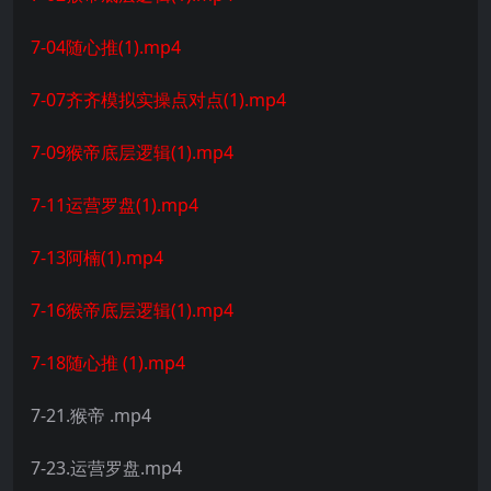
7-04随心推(1).mp4
7-07齐齐模拟实操点对点(1).mp4
7-09猴帝底层逻辑(1).mp4
7-11运营罗盘(1).mp4
7-13阿楠(1).mp4
7-16猴帝底层逻辑(1).mp4
7-18随心推 (1).mp4
7-21.猴帝 .mp4
7-23.运营罗盘.mp4