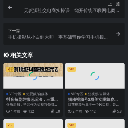
上一篇
无货源社交电商实操课，绕开传统互联网电商模
式，撒豆成兵，实现跨平台交易
下一篇
手机摄影从小白到大师，零基础带你学习手机摄
影，拍出朋友圈点赞大片
相关文章
VIP
VIP
VIP专区
短视频/自媒体
VIP专区
短视频/自媒体
抖音短剧纯搬运玩法，三重变
揭秘视频号S粉美女跳舞赛
现，账号包回收，账号报白一
道，一键生成原创视频，收益
众所周知，抖音作为短视频领域的
目前视频号属于一个风口期，是普
刀不剪过原创
翻倍！
佼佼者，拥有庞大的用户基数和日
通人入局的最佳时机，就像早些时
1 年前
132
5.8
2 年前
112
5.8
活跃用户量。 而短剧...
候的抖音一样，基本上...
VIP
VIP