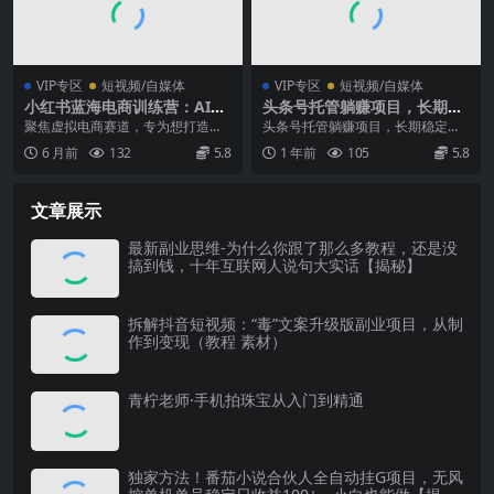
VIP专区
短视频/自媒体
VIP专区
短视频/自媒体
小红书蓝海电商训练营：AI虚
头条号托管躺赚项目，长期稳
拟选品，批量笔记，打造睡后
定，可做五年，每天十分钟，
聚焦虚拟电商赛道，专为想打造睡
头条号托管躺赚项目，长期稳定，
收入系统
收益几百块
后收入的创业者、新手打造。课程
保底可做五年，每天十分钟，收益
6 月前
132
5.8
1 年前
105
5.8
从店铺基建、账号起号...
几百块 项目介绍： ...
文章展示
最新副业思维-为什么你跟了那么多教程，还是没
搞到钱，十年互联网人说句大实话【揭秘】
拆解抖音短视频：“毒”文案升级版副业项目，从制
作到变现（教程 素材）
青柠老师·手机拍珠宝从入门到精通
独家方法！番茄小说合伙人全自动挂G项目，无风