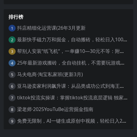
排行榜
抖店精细化运营课(26年3月更新
1
最新快手磁力万和掘金，自动搬砖，轻松日入100-200，操作简单
2
帮别人安装“纸飞机“，一单赚10—30元不等：附：免费节点
3
25年最新游戏搬砖，全自动挂机，不需要玩游戏，单手机操作日入300+
4
马夫电商·淘宝私家班(更新3月)
5
亚马逊卖家利润飙升课：从品类成功公式到海王打法，让每个SKU都成爆款一路飙升(更新26年3月
6
tiktok投流实操课：掌握tiktok投流底层逻辑 独家TK投流玩法
7
梁老师·2025YouTuBe运营掘金指南
8
免费无限制，AI一键生成原创中视频，轻松日入2000+，超简单，可矩阵，…
9