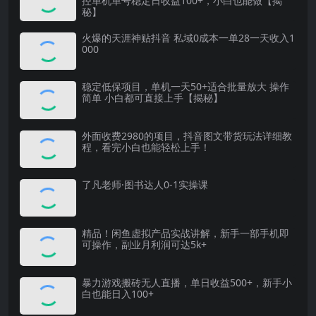
控单机单号稳定日收益100+，小白也能做【揭
秘】
火爆的天涯神贴抖音 私域0成本一单28一天收入1
000
稳定低保项目，单机一天50+适合批量放大 操作
简单 小白都可直接上手【揭秘】
外面收费2980的项目，抖音图文带货玩法详细教
程，看完小白也能轻松上手！
了凡老师·图书达人0-1实操课
精品！闲鱼虚拟产品实战讲解，新手一部手机即
可操作，副业月利润可达5k+
暴力游戏搬砖无人直播，单日收益500+，新手小
白也能日入100+