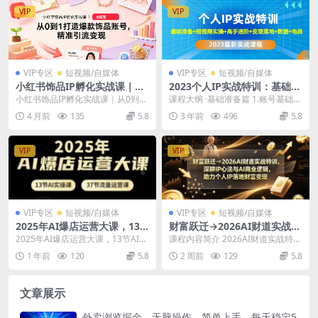
VIP
VIP
VIP专区
短视频/自媒体
VIP专区
短视频/自媒体
小红书饰品IP孵化实战课｜从
2023个人IP实战特训：基础准
0到1打造爆款饰品账号，精准
备 短视频实操 高手进阶 变现
小红书饰品IP孵化实战课｜从0到1
课程大纲 ·基础准备篇 1.账号基础信
引流变现
落地 数据 电商
打造爆款饰品账号，精准引流变现
息搭建 2.规划内容赛道和人设记忆
4 月前
135
5.8
3 年前
496
5.8
在小红书，饰品...
点 3....
VIP
VIP
VIP专区
短视频/自媒体
VIP专区
短视频/自媒体
2025年AI爆店运营大课，13
财富跃迁→2026AI财道实战特
节AI实操课+37节流量运营课
训，深耕IP心法与AI商业逻
2025年AI爆店运营大课，13节AI实
课程内容简介 2026AI财道实战特
辑，助力个人IP落地财富变现
操课+37节流量运营课 课程内容：
训，融合心性智慧、商业思维与AI
1 年前
120
5.8
2 周前
129
5.8
1....
落地玩法，全...
文章展示
外卖浏览掘金，无脑操作，简单上手，每天稳定5