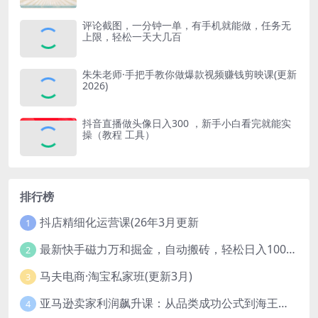
评论截图，一分钟一单，有手机就能做，任务无
上限，轻松一天大几百
朱朱老师·手把手教你做爆款视频赚钱剪映课(更新
2026)
抖音直播做头像日入300 ，新手小白看完就能实
操（教程 工具）
排行榜
抖店精细化运营课(26年3月更新
1
最新快手磁力万和掘金，自动搬砖，轻松日入100-200，操作简单
2
马夫电商·淘宝私家班(更新3月)
3
亚马逊卖家利润飙升课：从品类成功公式到海王打法，让每个SKU都成爆款一路飙升(更新26年3月
4