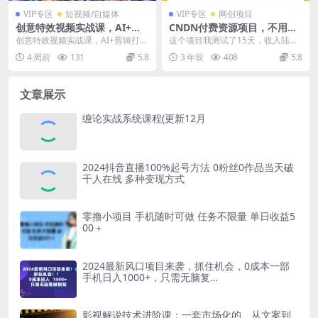
VIP专区
短视频/自媒体
VIP专区
网创项目
创意特效视频实战课，AI+剪
CNDN付费资源项目，不用引
辑打造电影级视觉特效，让普
流，无需做客服，后期被动收
创意特效视频实战课，AI+剪辑打造
这个项目我测试了15天，收入陆续
通素材变成刷屏级创意短视频
入
电影级视觉特效，让普通素材变成
开始上升。 这个项目就是CNDN。
4 周前
131
5.8
3 年前
408
5.8
刷屏级创意短视频...
这是IT技术...
文章展示
缠论实战系统课程(更新12月
2024抖音直播100%起号方法 0粉丝0作品当天破
千人在线 多种变现方式
零撸小项目 手机随时可做 任务不限量 单日收益5
00＋
2024最新风口项目来袭，抓住机会，0成本一部
手机日入1000+，只需无脑复…
影视解说技术进阶课：一套市场化的、从文案到