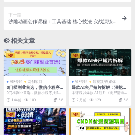
程教学，高佣金低竞争的蓝海市场！
下一篇
沙雕动画创作课程：工具基础-核心技法-实战演练
快速掌握An软件操作与创作
相关文章
VIP
VIP
VIP专区
网创项目
VIP专区
短视频/自媒体
0门槛副业首选，微信小程序
爆款AI丧尸短片拆解：深挖
挂JI，让你轻松实现经济独立
《丧尸清道夫》创作逻辑，复
0门槛副业首选，微信小程序挂JI，
本课程以爆款 AI 短片《丧尸清道
【揭秘】
刻玩法快速打造高品质AI影视
让你轻松实现经济独立【揭秘】 项
夫》作为核心拆解案例，对标国产
1 年前
109
5.8
2 月前
129
5.8
短片
目为揭秘，项目...
AI 影视优质...
VIP
VIP