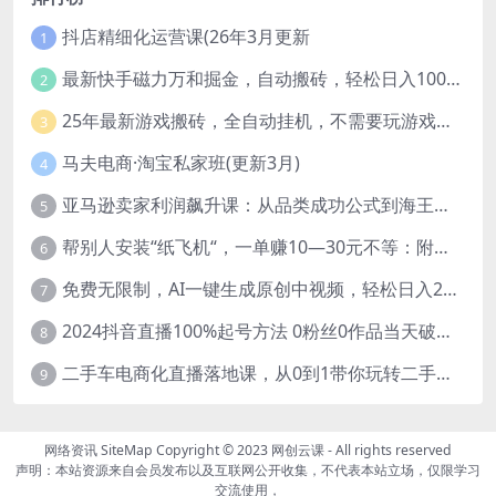
抖店精细化运营课(26年3月更新
1
最新快手磁力万和掘金，自动搬砖，轻松日入100-200，操作简单
2
25年最新游戏搬砖，全自动挂机，不需要玩游戏，单手机操作日入300+
3
马夫电商·淘宝私家班(更新3月)
4
亚马逊卖家利润飙升课：从品类成功公式到海王打法，让每个SKU都成爆款一路飙升(更新26年3月
5
帮别人安装“纸飞机“，一单赚10—30元不等：附：免费节点
6
免费无限制，AI一键生成原创中视频，轻松日入2000+，超简单，可矩阵，…
7
2024抖音直播100%起号方法 0粉丝0作品当天破千人在线 多种变现方式
8
二手车电商化直播落地课，从0到1带你玩转二手车直播
9
网络资讯
SiteMap
Copyright © 2023
网创云课
- All rights reserved
声明：本站资源来自会员发布以及互联网公开收集，不代表本站立场，仅限学习
交流使用，