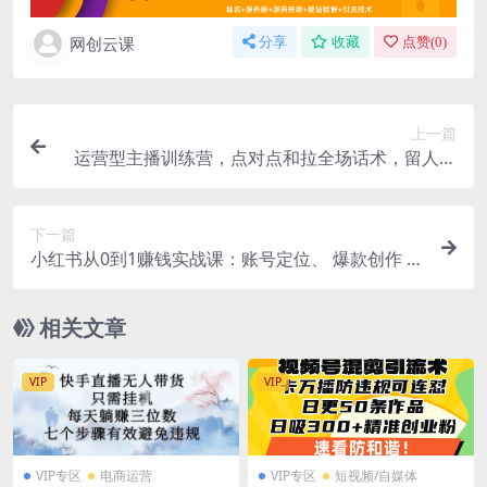
网创云课
分享
收藏
点赞(
0
)
上一篇
运营型主播训练营，点对点和拉全场话术，留人话
术等直播起号全流程(更新8月)
下一篇
小红书从0到1赚钱实战课：账号定位、 爆款创作 、
导流变现全攻略
相关文章
VIP
VIP
VIP专区
电商运营
VIP专区
短视频/自媒体