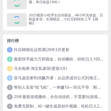
频，单日收益1000＋
2025最新小程序全自动掘金，48小时见收益，日
收益多张，长期稳定，小白宝妈轻松上手【揭
秘】
排行榜
抖店精细化运营课(26年3月更新
1
最新快手磁力万和掘金，自动搬砖，轻松日入100-200，操作简单
2
马夫电商·淘宝私家班(更新3月)
3
亚马逊卖家利润飙升课：从品类成功公式到海王打法，让每个SKU都成爆款一路飙升(更新26年3月
4
帮别人安装“纸飞机“，一单赚10—30元不等：附：免费节点
5
25年最新游戏搬砖，全自动挂机，不需要玩游戏，单手机操作日入300+
6
免费无限制，AI一键生成原创中视频，轻松日入2000+，超简单，可矩阵，…
7