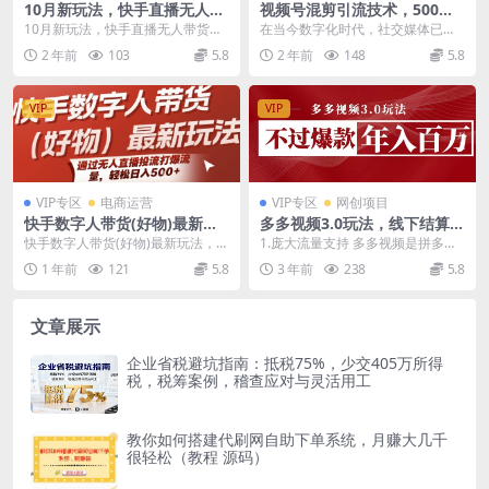
10月新玩法，快手直播无人带
视频号混剪引流技术，500万
货，每天躺Z三位数，七个步
播放引流17000创业粉，操作
10月新玩法，快手直播无人带货，
在当今数字化时代，社交媒体已成
骤有效避免违规【揭秘】
简单当天学会
每天躺Z三位数，七个步骤有效避免
为人们获取信息、分享生活和实现
2 年前
103
5.8
2 年前
148
5.8
违规【揭秘】 项...
个人价值的重要渠道。...
VIP
VIP
VIP专区
电商运营
VIP专区
网创项目
快手数字人带货(好物)最新玩
多多视频3.0玩法，线下结算不
法，通过无人直播投流打爆流
过爆款年入百万
快手数字人带货(好物)最新玩法，通
1.庞大流量支持 多多视频是拼多多2
量，轻松日入5张
过无人直播投流打爆流量，轻松日
023年重点扶持的产品，展现在拼
1 年前
121
5.8
3 年前
238
5.8
入5张 项目介绍...
多多主菜单第...
文章展示
企业省税避坑指南：抵税75%，少交405万所得
税，税筹案例，稽查应对与灵活用工
教你如何搭建代刷网自助下单系统，月赚大几千
很轻松（教程 源码）