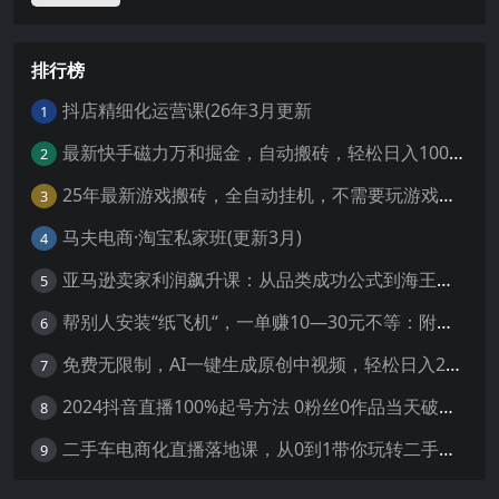
排行榜
抖店精细化运营课(26年3月更新
1
最新快手磁力万和掘金，自动搬砖，轻松日入100-200，操作简单
2
25年最新游戏搬砖，全自动挂机，不需要玩游戏，单手机操作日入300+
3
马夫电商·淘宝私家班(更新3月)
4
亚马逊卖家利润飙升课：从品类成功公式到海王打法，让每个SKU都成爆款一路飙升(更新26年3月
5
帮别人安装“纸飞机“，一单赚10—30元不等：附：免费节点
6
免费无限制，AI一键生成原创中视频，轻松日入2000+，超简单，可矩阵，…
7
2024抖音直播100%起号方法 0粉丝0作品当天破千人在线 多种变现方式
8
二手车电商化直播落地课，从0到1带你玩转二手车直播
9