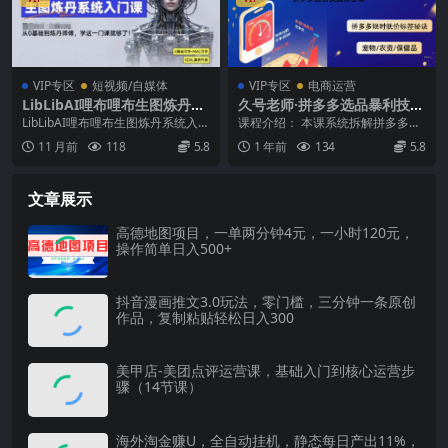
VIP专区
短视频/自媒体
VIP专区
电商运营
LibLibAI哩布哩布生图炼丹系
久号老师·拼多多选品暴利技术
统入门课，从生图到炼丹，只
实战课
LibLibAI哩布哩布生图炼丹系统入门
课程介绍： 本课系统拆解拼多多高
学这一门就够了
课，从生图到炼丹，只学这一门就
利润选品全链：从数据化选品（热
11 月前
118
5.8
1 年前
134
5.8
够了 课程...
度/动销/转化率多...
文章展示
高德地图项目，一单两分钟4元，一小时120元，
操作简单日入500+
抖音漫画推文3.0玩法，零门槛，三分钟一条原创
作品，复制粘贴轻松日入300
美甲店-美团点评运营课，基础入门到核心运营步
骤（14节课）
海外淘金赚U，全自动挂机，静态每日产出11%，