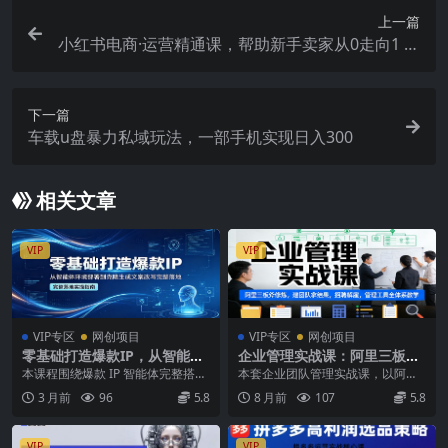
上一篇
小红书电商·运营精通课，帮助新手卖家从0走向1 告
别无效学习（7节视频课）
下一篇
车载u盘暴力私域玩法，一部手机实现日入300
相关文章
VIP
VIP
VIP专区
网创项目
VIP专区
网创项目
零基础打造爆款IP，从智能体
企业管理实战课：阿里三板斧
环境部署到克隆生成文案改写
修炼，建团队拿结果，招聘解
本课程围绕爆款 IP 智能体完整搭建
本套企业团队管理实战课，以阿里
完整落地
雇，管理工具全体系教学
流程展开，从软件安装下载、设备
三板斧为核心，打造系统化的管理
3 月前
96
5.8
8 月前
107
5.8
适配检测开始，...
能力赋能体系。课程从...
VIP
VIP