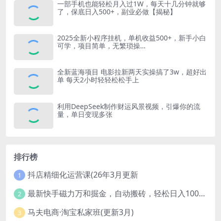
一部手机也能轻松月入过1W，每天十几分钟就够
了，保底日入500+，副业必做【揭秘】
2025全新小程序挂机，单机收益500+，新手小白
可学，项目简单，无繁琐操…
全新蓝海项目 电影拉新两天实操搞了3w，超好出
单 每天2小时轻轻松松手上
利用DeepSeek制作财运风景视频，引爆你的流
量，单日变现多张
排行榜
抖店精细化运营课(26年3月更新
1
最新快手磁力万和掘金，自动搬砖，轻松日入100-200，操作简单
2
马夫电商·淘宝私家班(更新3月)
3