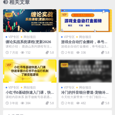
相关文章
VIP
VIP
VIP专区
网创项目
VIP专区
网创项目
缠论实战系统课程(更新2026
游戏全自动打金搬砖，单号收
益300+ 轻松日入1000+
课程介绍： 鹿鼎山系列课程专注缠
游戏全自动打金搬砖，单号收益30
论教学，行情分析、学习答疑、机
0左右，多开收益更多，轻松日入1
7 月前
152
5.8
2 年前
336
5.8
会提示、实操讲解。...
000+ 可矩阵...
VIP
VIP
VIP专区
网创项目
VIP专区
网创项目
小红书0基础快速入门课，快
冷门的抖音细分赛道-宠物冷知
速掌握小红书平台运行机制，
识，一段宠物视频配上文案，
课程内容体系 新手做账号容易遇到
今天给大家带来一个冷门项目——
了解变现逻辑
有人靠这个月入10w
的问题 小红书必备底层逻辑 小红书
宠物冷知识项目 制作有趣的宠物小
3 年前
384
5.8
2 年前
482
5.8
定位五件套 如...
视频，吸引人观看 ...