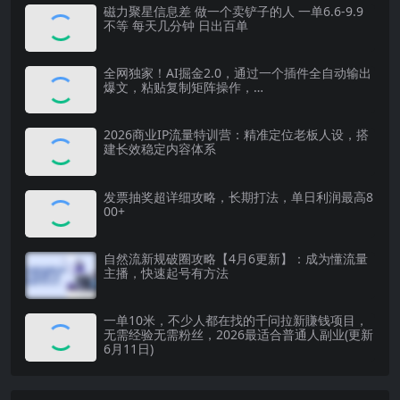
磁力聚星信息差 做一个卖铲子的人 一单6.6-9.9
不等 每天几分钟 日出百单
全网独家！AI掘金2.0，通过一个插件全自动输出
爆文，粘贴复制矩阵操作，…
2026商业IP流量特训营：精准定位老板人设，搭
建长效稳定内容体系
发票抽奖超详细攻略，长期打法，单日利润最高8
00+
自然流新规破圈攻略【4月6更新】：成为懂流量
主播，快速起号有方法
一单10米，不少人都在找的千问拉新賺钱项目，
无需经验无需粉丝，2026最适合普通人副业(更新
6月11日)