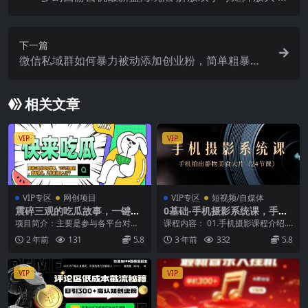
松月入过万 小白也可…
下一篇
微信私域群如何暴力被动添加创业粉，简单粗暴，
日引100+
相关文章
VIP
VIP
VIP专区
网创项目
VIP专区
短视频/自媒体
震碎三观的吃瓜故事，一键生
0基础-手机摄影系统课，手机
成100%过原创，猎奇八卦赛
拍出静物美食大片（24节课）
项目简介：主要是参与各平台对创
课程内容： 01.手机摄影课程介绍.
道，简单操作日入…
作者激励的活动，通过发布吸引人
mp4 02.手机拍摄器材介绍.mp4 0
2 年前
131
5.8
3 年前
332
5.8
的原创视频获得流量得...
3...
VIP
VIP