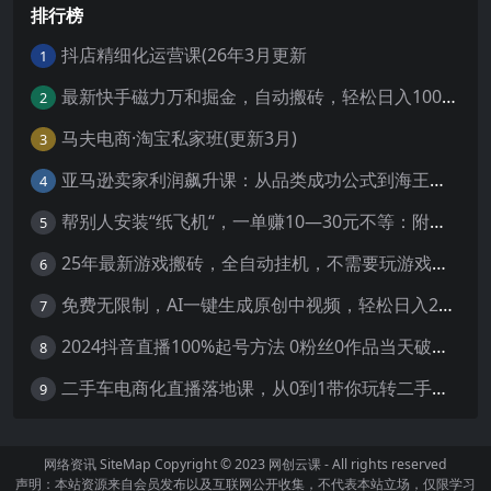
排行榜
抖店精细化运营课(26年3月更新
1
最新快手磁力万和掘金，自动搬砖，轻松日入100-200，操作简单
2
马夫电商·淘宝私家班(更新3月)
3
亚马逊卖家利润飙升课：从品类成功公式到海王打法，让每个SKU都成爆款一路飙升(更新26年3月
4
帮别人安装“纸飞机“，一单赚10—30元不等：附：免费节点
5
25年最新游戏搬砖，全自动挂机，不需要玩游戏，单手机操作日入300+
6
免费无限制，AI一键生成原创中视频，轻松日入2000+，超简单，可矩阵，…
7
2024抖音直播100%起号方法 0粉丝0作品当天破千人在线 多种变现方式
8
二手车电商化直播落地课，从0到1带你玩转二手车直播
9
网络资讯
SiteMap
Copyright © 2023
网创云课
- All rights reserved
声明：本站资源来自会员发布以及互联网公开收集，不代表本站立场，仅限学习