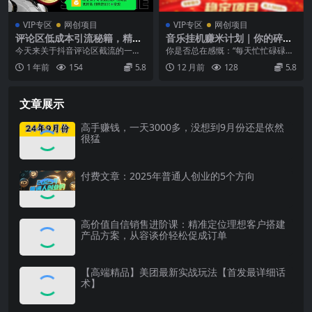
VIP专区
网创项目
VIP专区
网创项目
评论区低成本引流秘籍，精准
音乐挂机赚米计划｜你的碎片
钩子直击用户，单账号日增30
时间，正在变成「流动的收
今天来关于抖音评论区截流的一个
你是否总在感慨：“每天忙忙碌碌，
0+创业粉，日稳…
益」
25 年最新的方法。那么看过我课程
却找不到靠谱的副业？” 上班摸鱼、
1 年前
154
5.8
12 月前
128
5.8
的人应该都知道...
午休空隙、通勤...
文章展示
高手赚钱，一天3000多，没想到9月份还是依然
很猛
付费文章：2025年普通人创业的5个方向
高价值自信销售进阶课：精准定位理想客户搭建
产品方案，从容谈价轻松促成订单
【高端精品】美团最新实战玩法【首发最详细话
术】