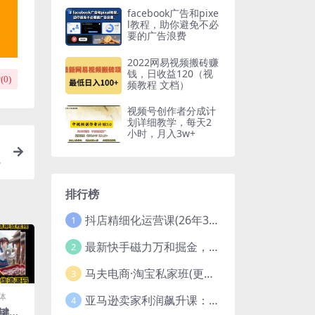
facebook广告和pixe
l教程，助你避免不必
要的广告浪费
2022网易视频搬砖赚
钱，日收益120（视
(
0
)
频教程 文档）
视频号创作者分成计
划详细教学，每天2
小时，月入3w+
排行榜
抖店精细化运营课(26年3月更新
1
最新快手磁力万和掘金，自动搬砖，轻松日入100-200，操作简单
2
马夫电商·淘宝私家班(更新3月)
3
体
亚马逊卖家利润飙升课：从品类成功公式到海王打法，让每个SKU都成爆款一路飙升(更新26年3月
4
一键生