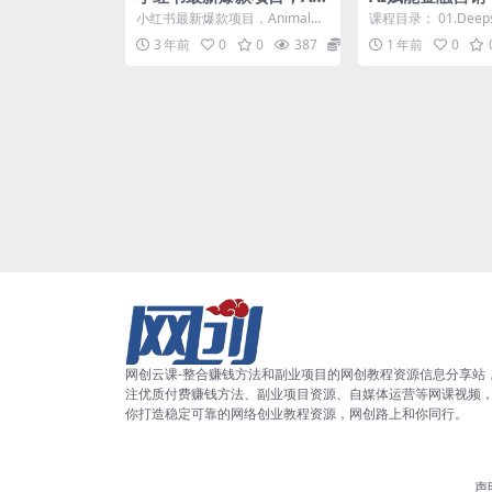
mal秀，7天变现1w
eek与飞书多维
小红书最新爆款项目，Animal
课程目录： 01.Deep
效应用
秀，7天变现1w Animal秀在小红
多维表格的高效应用
3 年前
0
0
387
5.8
1 年前
0
书上是非常...
长：22分钟...
网创云课-整合赚钱方法和副业项目的网创教程资源信息分享站
注优质付费赚钱方法、副业项目资源、自媒体运营等网课视频
你打造稳定可靠的网络创业教程资源，网创路上和你同行。
声