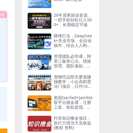
内容
26年居家副业首选，
一部手机轻松日入50
0+，长期稳定可做
降维打击，DeepSee
k+失业市场，全自动
操作，结合人人刚
需，单月利润轻松破
100000＋
管理团队必学课，阿
里三板斧心法、绩效
管理、团队激励，即
学即用，快速打造高
效能团队
宠物托运阳光赛道賺
钱教学，小众高刚需
冷门项目，日均10单
稳定盈利，单均利润
200+
美国Gariled+Jamble
双平台掘金课，注册
上架、收款提现、全
流程实操，快速入局
抖音知识撸金项目：
执行力强当天见收益
(教程 资料)