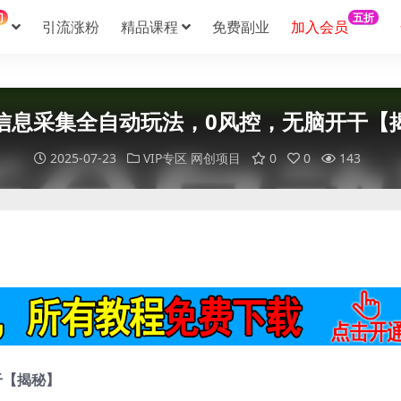
门
五折
引流涨粉
精品课程
免费副业
加入会员
信息采集全自动玩法，0风控，无脑开干【
2025-07-23
VIP专区
网创项目
0
0
143
干【揭秘】