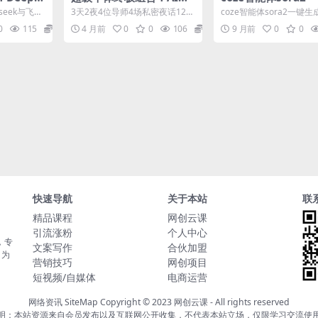
表格的高
入工作流+IP做成体系，2
成电商带货高端视频
seek与飞书
3天2夜4位导师4场私密夜话12大
coze智能体sora2一键
026一起破局，要么升级
流保姆级拆解教程，
（上）[时
案例路演 把自己做成产品，把Ai
带货高端视频工作流保姆
0
115
5.8
4 月前
0
0
106
5.8
9 月前
0
0
变成军团，把I...
教程，无需剪辑，...
要么被淘汰
剪辑，无需拍摄
快速导航
关于本站
联
精品课程
网创云课
引流涨粉
个人中心
，专
文案写作
合伙加盟
，为
营销技巧
网创项目
短视频/自媒体
电商运营
网络资讯
SiteMap
Copyright © 2023
网创云课
- All rights reserved
明：本站资源来自会员发布以及互联网公开收集，不代表本站立场，仅限学习交流使