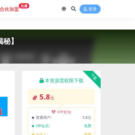
劲爆
合伙加盟
登录
揭秘】
下载
本资源需权限下载
5.8
元
VIP折扣
普通用户:
5.8元
VIP会员:
免费
合伙人:
免费