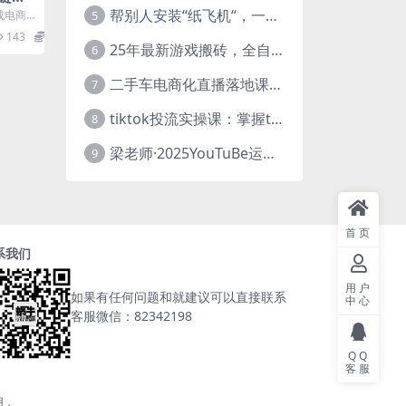
工作
帮别人安装“纸飞机“，一单赚10—30元不等：附：免费节点
生成电商
5
无需
级拆解
143
5.8
25年最新游戏搬砖，全自动挂机，不需要玩游戏，单手机操作日入300+
6
二手车电商化直播落地课，从0到1带你玩转二手车直播
7
tiktok投流实操课：掌握tiktok投流底层逻辑 独家TK投流玩法
8
梁老师·2025YouTuBe运营掘金指南
9
首页
系我们
用户
如果有任何问题和就建议可以直接联系
中心
客服微信：82342198
QQ
客服
用，