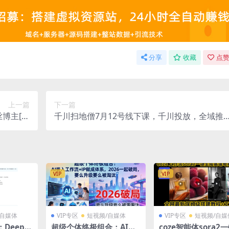
分享
收藏
点赞
上一篇
下一篇
博主[答
千川扫地僧7月12号线下课，千川投放，全域推
心理]课程
广2.0版本付费内容
VIP
VIP
/自媒体
VIP专区
短视频/自媒体
VIP专区
短视频/自媒
Deeps
超级个体终极组合：AI嵌
coze智能体sora2