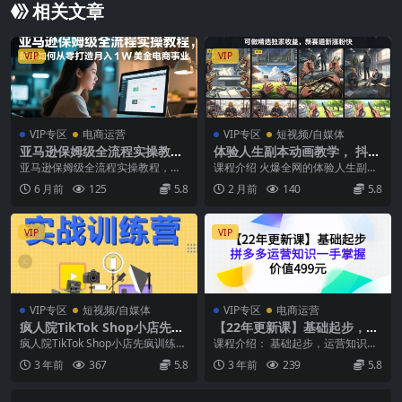
相关文章
VIP
VIP
VIP专区
电商运营
VIP专区
短视频/自媒体
亚马逊保姆级全流程实操教
体验人生副本动画教学， 抖音
程，新手如何从零打造月入1
32W粉丝博主课程，可做精选
亚马逊保姆级全流程实操教程，新
课程介绍 火爆全网的体验人生副本
W美金电商事业
独家收益，新赛道新涨粉快
手如何从零打造月入1W美金电商事
动画全套教学，出自抖音 32 万粉丝
6 月前
125
5.8
2 月前
140
5.8
业 加入亚马逊电商...
资深博主独家...
VIP
VIP
VIP专区
短视频/自媒体
VIP专区
电商运营
疯人院TikTok Shop小店先疯
【22年更新课】基础起步，拼
训练营，开启2022年海外小店
多多运营知识一手掌握，价值
疯人院TikTok Shop小店先疯训练
课程介绍： 基础起步，运营知识一
带货，从0到1掌握TK小店运营
499元
营，开启2022年海外小店带货，从
手掌握！，价值499元。全新总
3 年前
367
5.8
3 年前
239
5.8
技巧
0到1...
结，基础篇运营知识...