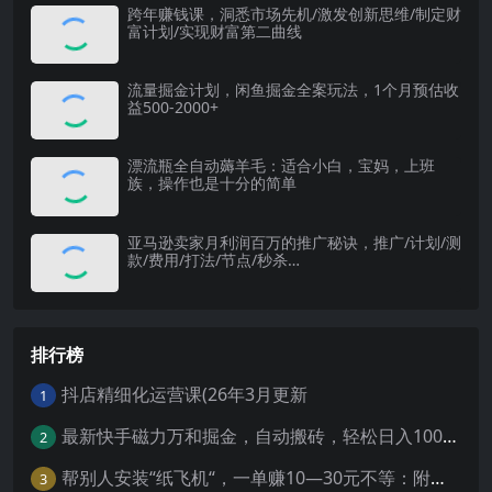
跨年赚钱课，洞悉市场先机/激发创新思维/制定财
富计划/实现财富第二曲线
流量掘金计划，闲鱼掘金全案玩法，1个月预估收
益500-2000+
漂流瓶全自动薅羊毛：适合小白，宝妈，上班
族，操作也是十分的简单
亚马逊卖家月利润百万的推广秘诀，推广/计划/测
款/费用/打法/节点/秒杀…
排行榜
抖店精细化运营课(26年3月更新
1
最新快手磁力万和掘金，自动搬砖，轻松日入100-200，操作简单
2
帮别人安装“纸飞机“，一单赚10—30元不等：附：免费节点
3