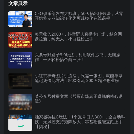
文章展示
CEO俱乐部发布大师班，50天搞出賺钱课，从零
开始将专业知识转化为可规模化在线课程
每天收入2000+，抖音野人直播卡广场，结合网
盘拉新，纯无人，小白轻松上手
头条号野路子3.0玩法，利用软件抄书，无脑操
作，一天轻松搞个两三张！
小红书神奇图片引流法，只需一张图，就能单条
笔记凭借此方法，轻松引流 300 + 精准创业粉
某公众号付费文章《股票市场真正赚钱的核心逻
辑》
独家搬砖挂G玩法！1个账号日入300+，全自动科
技，无风控支持矩阵放大，零基础也能立刻上手
【揭秘】