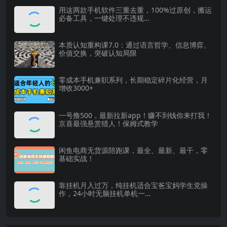
用这两款手机软件三重去重，100%过原创，搬运
必备工具，一键处理不违规…
本质认知重构课7.0：通过语言哲学、信息博弈、
价值交换，突破认知局限
零成本手机兼职系列，长期稳定碎片化经营，月
增收3000+
一号撸500，最新拉新app！赚不到钱你来打我！
京喜最强悬赏猎人！保姆式教学
闲鱼电商无货源陪跑课，最全、最新、最干，零
基础实战！
靠挂机月入过万，纯挂机适合宝爸宝妈学生党操
作，24小时无脑挂机单机一…