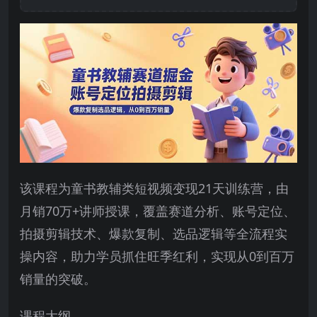
该课程为童书教辅类短视频变现21天训练营，由
月销70万+讲师授课，覆盖赛道分析、账号定位、
拍摄剪辑技术、爆款复制、选品逻辑等全流程实
操内容，助力学员抓住旺季红利，实现从0到百万
销量的突破。
课程大纲