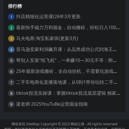
排行榜
抖店精细化运营课(26年3月更新
1
最新快手磁力万和掘金，自动搬砖，轻松日入100-200，操作简单
2
马夫电商·淘宝私家班(更新3月)
3
亚马逊卖家利润飙升课：从品类成功公式到海王打法，让每个SKU都成爆款一路飙升(更新26年3月
4
帮别人安装“纸飞机“，一单赚10—30元不等：附：免费节点
5
25年最新游戏搬砖，全自动挂机，不需要玩游戏，单手机操作日入300+
6
二手车电商化直播落地课，从0到1带你玩转二手车直播
7
tiktok投流实操课：掌握tiktok投流底层逻辑 独家TK投流玩法
8
梁老师·2025YouTuBe运营掘金指南
9
网络资讯
SiteMap
Copyright © 2023
网创云课
- All rights reserved