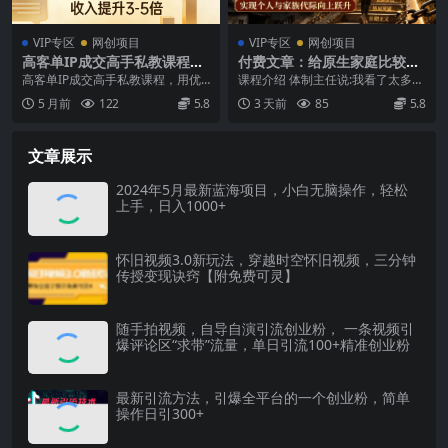
VIP专区
网创项目
VIP专区
网创项目
高客单IP成交高手私教课程，
付费文章：给原生家庭比较一
用优势击穿成交场景，掌握高
般人的几点建议，打破阶层局
高客单IP成交高手私教课程，用优
课程介绍 体制主任说:我看了太多贫
客单成交技能，收入提升3-5
限，实现个人与家族代际向上
势击穿成交场景，掌握高客单成交
弱家庭出来的孩子,没有家学和人脉
5 月前
122
5.8
3 天前
85
5.8
倍
跃升
技能，收入提升3-...
等助力资源,自...
文章展示
2024年5月最新蓝海项目，小白无脑操作，轻松
上手，日入1000+
怀旧视频3.0新玩法，穿越时空怀旧视频，三分钟
传授变现诀窍【附免费可灵】
随手拍视频，自导自演引流创业粉， 一条视频引
爆评论区“求带”流量，单日引流100+精准创业粉
最新引流方法，引爆全平台的一个创业粉，简单
操作日引300+