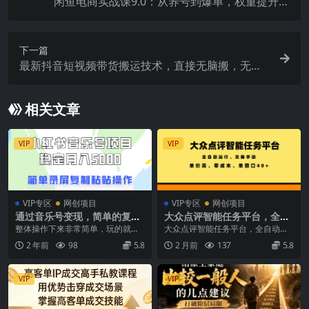
闲鱼电商实战课9.0：从养号到爆单，权重提升秘
籍，选品上架全流程
下一篇
最新抖音短视频带货搬运技术，直接无脑搬，无需
剪辑，可挂小黄车
相关文章
VIP
VIP
VIP专区
网创项目
VIP专区
网创项目
通过音乐号变现，简单的复制
大众点评智能任务平台，全自
粘贴操作，实现每月5000元以
动运行、无需手动，单价高、
整体操作下来非常简单，玩的就是
大众点评智能任务平台，全自动运
上的稳定收入
零成本、单窗口40+【揭秘】
信息差！ 这个赛道在小红书里是极
行、无需手动，单价高、零成本、
2 年前
98
5.8
2 月前
137
5.8
为小众的，做的人不...
单窗口40+【揭秘】...
VIP
VIP