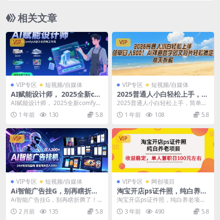
相关文章
VIP
VIP
VIP专区
短视频/自媒体
VIP专区
短视频/自媒体
AI赋能设计师， 2025全新co
2025普通人小白轻松上手，简
mfyui设计全流程工作流 ，室
单日入5张，AI禅道哲学图文
AI赋能设计师， 2025全新comfyui
2025普通人小白轻松上手，简单日
内-建筑-景观-美术，零基础直
短片轻松搞定
设计全流程工作流 ...
入5张，AI禅道哲学图文短片轻松搞
1 年前
130
5.8
1 年前
108
5.8
接上手
定 项目介绍...
VIP
VIP
VIP专区
短视频/自媒体
VIP专区
网创项目
Ai智能广告挂G，别再瞎折腾
淘宝开店ps证件照，纯白养老
了！这个全自动运行项目，新
项目，单人兼职稳定日100元
Ai智能广告挂G，别再瞎折腾了！这
淘宝开店ps证件照，纯白养老项
手当天见收益，告别频繁换项
(教程 软件 素材)
个全自动运行项目，新手当天见收
目，单人兼职稳定日100元(教程 软
2 月前
135
5.8
3 年前
490
5.8
目的烦恼【揭秘】
益，告别频繁换项...
件 素材) 商...