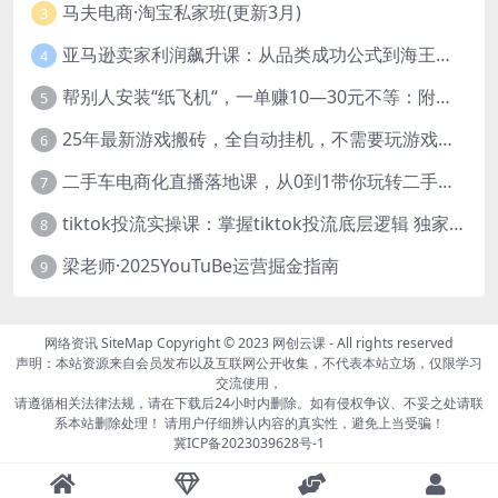
马夫电商·淘宝私家班(更新3月)
3
亚马逊卖家利润飙升课：从品类成功公式到海王打法，让每个SKU都成爆款一路飙升(更新26年3月
4
帮别人安装“纸飞机“，一单赚10—30元不等：附：免费节点
5
25年最新游戏搬砖，全自动挂机，不需要玩游戏，单手机操作日入300+
6
二手车电商化直播落地课，从0到1带你玩转二手车直播
7
tiktok投流实操课：掌握tiktok投流底层逻辑 独家TK投流玩法
8
梁老师·2025YouTuBe运营掘金指南
9
网络资讯
SiteMap
Copyright © 2023
网创云课
- All rights reserved
声明：本站资源来自会员发布以及互联网公开收集，不代表本站立场，仅限学习
交流使用，
请遵循相关法律法规，请在下载后24小时内删除。如有侵权争议、不妥之处请联
系本站删除处理！ 请用户仔细辨认内容的真实性，避免上当受骗！
冀ICP备2023039628号-1