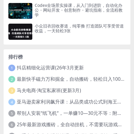
Codex全场景实操课，从入门到进阶，自动化办
公・网站开发・创意制作・避坑指南，全流程教
学
小众旧衣回收赛道，纯零撸 打造团队可享受管道
收益，一天轻松3张
排行榜
抖店精细化运营课(26年3月更新
1
最新快手磁力万和掘金，自动搬砖，轻松日入100-200，操作简单
2
马夫电商·淘宝私家班(更新3月)
3
亚马逊卖家利润飙升课：从品类成功公式到海王打法，让每个SKU都成爆款一路飙升(更新26年3月
4
帮别人安装“纸飞机“，一单赚10—30元不等：附：免费节点
5
25年最新游戏搬砖，全自动挂机，不需要玩游戏，单手机操作日入300+
6