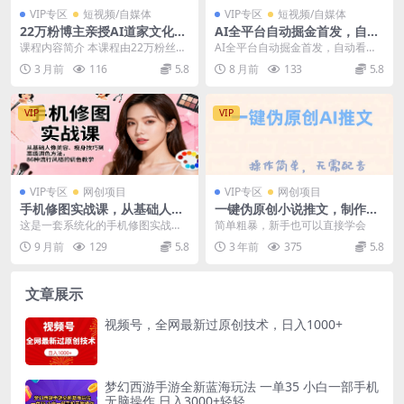
VIP专区
短视频/自媒体
VIP专区
短视频/自媒体
22万粉博主亲授AI道家文化短
AI全平台自动掘金首发，自动
视频：文案仿写+AI生成+配音
看广告日入100+
课程内容简介 本课程由22万粉丝博
AI全平台自动掘金首发，自动看广
剪辑全流程
主亲授，聚焦AI道家文化短视频制
告日入100+ 项目介绍： 今天给大
3 月前
116
5.8
8 月前
133
5.8
作全流程。课程...
家带来一期A...
VIP
VIP
VIP专区
网创项目
VIP专区
网创项目
手机修图实战课，从基础人像
一键伪原创小说推文，制作简
美容、瘦身技巧到高级调色方
单轻松变现
这是一套系统化的手机修图实战课
简单粗暴，新手也可以直接学会
法，86种流行风格的调色教学
程，从基础人像美容、瘦身技巧到
9 月前
129
5.8
3 年前
375
5.8
高级调色方法全面覆盖...
文章展示
视频号，全网最新过原创技术，日入1000+
梦幻西游手游全新蓝海玩法 一单35 小白一部手机
无脑操作 日入3000+轻轻…