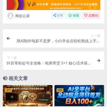
网创云课
分享
收藏
点赞(
0
)
上一篇
用AI制作电影不是梦，小白学会后轻松熟练上手，
变现方式多样，日入2张+
下一篇
抖音零粉起号全攻略：电商带货 5+1 核心话术搭配
自然流量全流程实操指南
相关文章
VIP
VIP