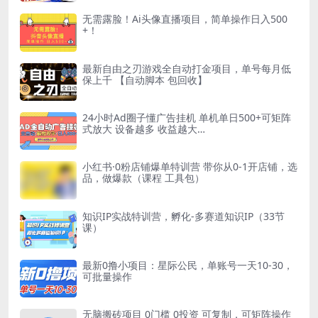
无需露脸！Ai头像直播项目，简单操作日入500
+！
最新自由之刃游戏全自动打金项目，单号每月低
保上千 【自动脚本 包回收】
24小时Ad圈子懂广告挂机 单机单日500+可矩阵
式放大 设备越多 收益越大…
小红书·0粉店铺爆单特训营 带你从0-1开店铺，选
品，做爆款（课程 工具包）
知识IP实战特训营，孵化-多赛道知识IP（33节
课）
最新0撸小项目：星际公民，单账号一天10-30，
可批量操作
无脑搬砖项目 0门槛 0投资 可复制，可矩阵操作