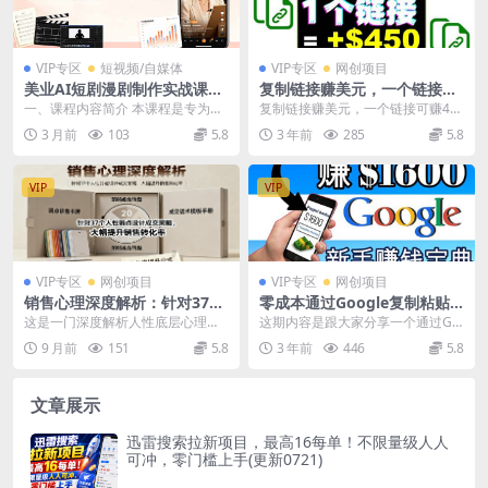
VIP专区
短视频/自媒体
VIP专区
网创项目
美业AI短剧漫剧制作实战课：
复制链接赚美元，一个链接可
生图技巧+对话生成+视频合
赚450 ，利用链接点击即可赚
一、课程内容简介 本课程是专为美
复制链接赚美元，一个链接可赚45
成，赋能实体门店线上获客
钱的项目(视频教程)
业人群打造的AI短剧漫剧制作实战
0 ，利用链接点击即可赚钱的项目
3 月前
103
5.8
3 年前
285
5.8
教程，零基础即可...
【视频教程】 你...
VIP
VIP
VIP专区
网创项目
VIP专区
网创项目
销售心理深度解析：针对37个
零成本通过Google复制粘贴
人性弱点设计成交策略，大幅
来简单赚取收益，几分钟赚16
这是一门深度解析人性底层心理的
这期内容是跟大家分享一个通过Go
提升销售转化率！
00美元
销售成交课程，系统拆解36个人性
ogle然后复制粘贴来简单赚取收益
9 月前
151
5.8
3 年前
446
5.8
核心密码，包括自私...
的方法，几分钟...
文章展示
迅雷搜索拉新项目，最高16每单！不限量级人人
可冲，零门槛上手(更新0721)