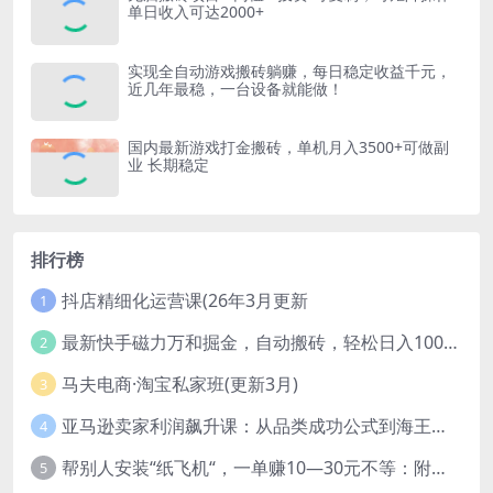
单日收入可达2000+
实现全自动游戏搬砖躺赚，每日稳定收益千元，
近几年最稳，一台设备就能做！
国内最新游戏打金搬砖，单机月入3500+可做副
业 长期稳定
排行榜
抖店精细化运营课(26年3月更新
1
最新快手磁力万和掘金，自动搬砖，轻松日入100-200，操作简单
2
马夫电商·淘宝私家班(更新3月)
3
亚马逊卖家利润飙升课：从品类成功公式到海王打法，让每个SKU都成爆款一路飙升(更新26年3月
4
帮别人安装“纸飞机“，一单赚10—30元不等：附：免费节点
5