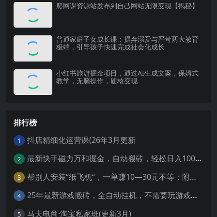
爬网课资源站发布到自己网站无限变现【揭秘】
普通家庭子女成长课：摒弃溺爱与严苛两大教育
极端，引导孩子快速完成社会化成长
小红书旅游掘金项目，通过AI生成文案，保姆式
教学，无脑操作，硬核变现
排行榜
抖店精细化运营课(26年3月更新
1
最新快手磁力万和掘金，自动搬砖，轻松日入100-200，操作简单
2
帮别人安装“纸飞机“，一单赚10—30元不等：附：免费节点
3
25年最新游戏搬砖，全自动挂机，不需要玩游戏，单手机操作日入300+
4
马夫电商·淘宝私家班(更新3月)
5