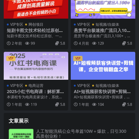
VIP专区
网创项目
VIP专区
短视频/自媒体
短剧卡图文技术轻松过原创、
悬赏平台极速推广流日入100
一键生成高质量短剧视频，最
+，巧借公众号，实现长期管
短剧卡图文技术轻松过原创、一键
悬赏平台极速推广流日入100+，巧
适合小白上手的干货技术【揭
道收益
生成高质量短剧视频，最适合小白
借公众号，实现长期管道收益 本期
2 年前
99
5.8
4 月前
129
5.8
秘】
上手的干货技术【揭秘...
所分享的是一个...
VIP
VIP
VIP专区
电商运营
VIP专区
短视频/自媒体
2025小红书电商课：解析算
AI+短视频获客快训营+剪辑
法，创作高转化内容，助力卖
课，企业营销翻盘之举
本课程专为电商卖家设计，系统讲
AI+短视频获客快训营+剪辑课，企
家获取流量实现变现(录音)
解2025年小红书流量获取与变现全
业营销翻盘之举 课程内容： 01 01
1 年前
119
5.8
1 年前
104
5.8
链路策略，涵盖平...
1.【平...
文章展示
人工智能洗稿公众号单篇10W＋爆款，日引300
高质创业粉！