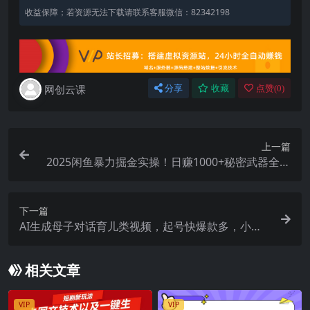
收益保障；若资源无法下载请联系客服微信：82342198
网创云课
分享
收藏
点赞(
0
)
上一篇
2025闲鱼暴力掘金实操！日赚1000+秘密武器全流
程曝光，最新蓝海项目信…
下一篇
AI生成母子对话育儿类视频，起号快爆款多，小白
宝妈轻松学，多渠道变现，月赚米1W+
相关文章
VIP
VIP