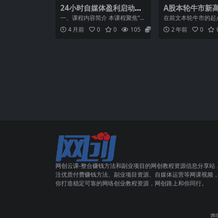
24小时自媒体盈利启动
A股本轮牛市新
课：找对标生意+复制变
数据统计揭示最
一、课程内容简介 本课程聚焦“2
在前文本轮牛市的起
现，快速搭建账号并开始
散户如何布局牛
4小时内启动自媒体并盈利”核心
终点大剧本：世纪大
4 月前
0
0
105
5.8
2 年前
0
目标，跳过传统赛道...
全民热身，赤马红羊盛宴
收钱
网创云课-整合赚钱方法和副业项目的网创教程资源信息分享站
注优质付费赚钱方法、副业项目资源、自媒体运营等网课视频
你打造稳定可靠的网络创业教程资源，网创路上和你同行。
声