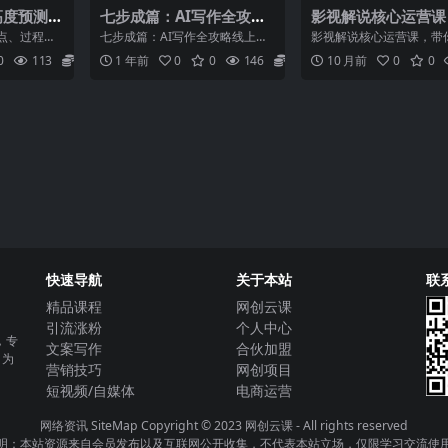
高度预测：
七步成篇：AI写作全攻略
影视解说核心运营课
高点位，
线上视频课，用ai搞定写
你触碰影视解说真正
点、过程、
七步成篇：AI写作全攻略线上视
影视解说核心运营课，带
市？
作，每天早下班2小时
心
变局前夜的
频课，用ai搞定写作，每天早下
影视解说真正的核心 课
0
113
5.8
1 年前
0
0
146
5.8
10 月前
0
0
终...
班2小时 课程内容：...
01、1.0前言重点...
快速导航
关于本站
联
精品课程
网创云课
引流涨粉
个人中心
，专
文案写作
合伙加盟
，为
营销技巧
网创项目
短视频/自媒体
电商运营
网络资讯
SiteMap
Copyright © 2023
网创云课
- All rights reserved
明：本站资源来自会员发布以及互联网公开收集，不代表本站立场，仅限学习交流使