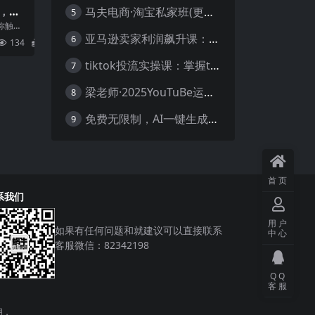
，带
马夫电商·淘宝私家班(更新3月)
5
的核
你触碰
程内容：
亚马逊卖家利润飙升课：从品类成功公式到海王打法，让每个SKU都成爆款一路飙升(更新26年3月
6
134
5.8
tiktok投流实操课：掌握tiktok投流底层逻辑 独家TK投流玩法
7
梁老师·2025YouTuBe运营掘金指南
8
免费无限制，AI一键生成原创中视频，轻松日入2000+，超简单，可矩阵，…
9
首页
系我们
用户
如果有任何问题和就建议可以直接联系
中心
客服微信：82342198
QQ
客服
用，