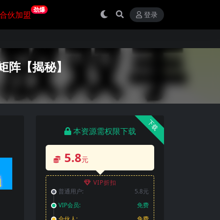
劲爆
合伙加盟
登录
可矩阵【揭秘】
下载
本资源需权限下载
5.8
元
VIP折扣
普通用户:
5.8元
VIP会员:
免费
合伙人:
免费