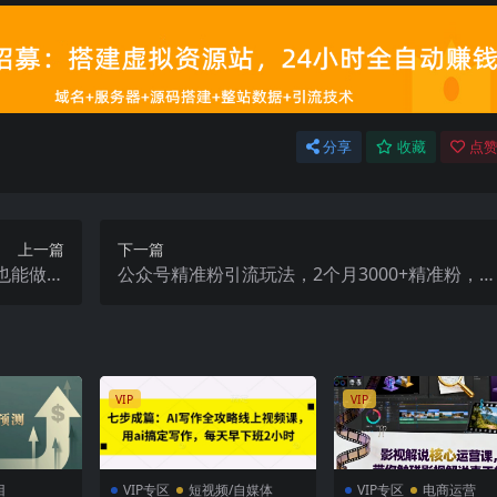
分享
收藏
点赞
上一篇
下一篇
也能做原
公众号精准粉引流玩法，2个月3000+精准粉，变
作品上千
现30个W【揭秘】
VIP
VIP
目
VIP专区
短视频/自媒体
VIP专区
电商运营