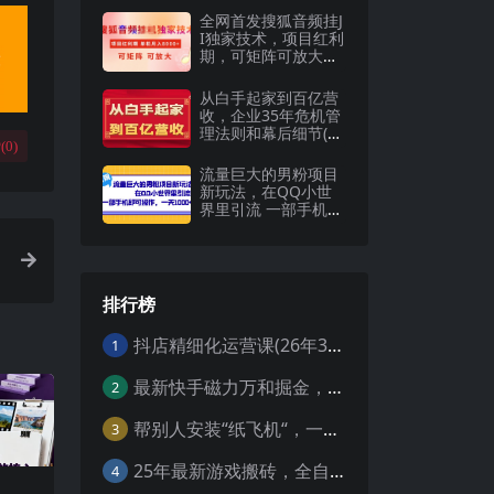
全网首发搜狐音频挂J
I独家技术，项目红利
期，可矩阵可放大，
稳定月入8k【揭秘】
从白手起家到百亿营
收，企业35年危机管
理法则和幕后细节(17
(
0
)
节)
流量巨大的男粉项目
新玩法，在QQ小世
界里引流 一部手机即
可操作，一天1000
排行榜
抖店精细化运营课(26年3月更新
1
最新快手磁力万和掘金，自动搬砖，轻松日入100-200，操作简单
2
帮别人安装“纸飞机“，一单赚10—30元不等：附：免费节点
3
25年最新游戏搬砖，全自动挂机，不需要玩游戏，单手机操作日入300+
4