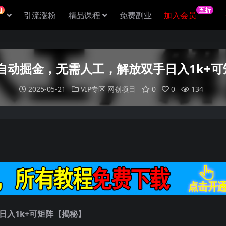
门
五折
引流涨粉
精品课程
免费副业
加入会员
全自动掘金，无需人工，解放双手日入1k+
2025-05-21
VIP专区
网创项目
0
0
134
日入1k+可矩阵【揭秘】