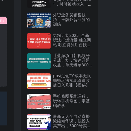
+，时时被动收入，
。
内部姿势操作
外贸业务员销售技
巧，王牌外贸业务的
内容
训练
男粉计划2025 全新
玩法打爆流量 独立网
站 独立资源后台扶持
【揭秘】
【蓝海项目】视频号
分成计划，快速开通
收益，单天爆单8000
+，送玩法教程
pos机推广0成本无限
躺赚玩法实现管道收
益日入几张【揭秘】
手机修图系统课程，
玩转手机修图，零基
础教学
最新无人全自动直播
浓缩精华课，低投入
高产出，3000号实战
经验