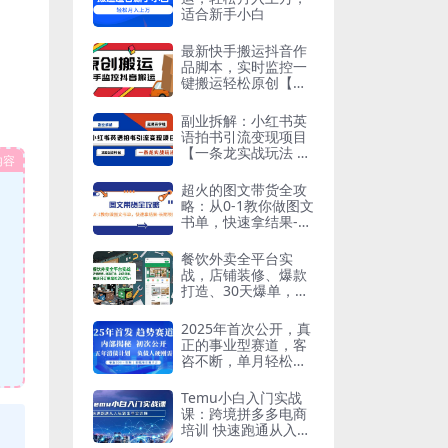
适合新手小白
最新快手搬运抖音作
品脚本，实时监控一
键搬运轻松原创【软
件 详细教程】
副业拆解：小红书英
语拍书引流变现项目
【一条龙实战玩法 15
内容
0G资料包】
超火的图文带货全攻
略：从0-1教你做图文
书单，快速拿结果-长
期项目
餐饮外卖全平台实
战，店铺装修、爆款
打造、30天爆单，手
把手教学，单店月订
单增长200%+
2025年首次公开，真
正的事业型赛道，客
咨不断，单月轻松破
W
Temu小白入门实战
课：跨境拼多多电商
培训 快速跑通从入驻
到出单全流程-12节