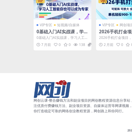
VIP
VIP
VIP专区
短视频/自媒体
VIP专区
网创项
0基础入门AI实战课，学习
2026手机打金
人工智能你也可以成为专
轻松上手，单机90
0基础入门AI实战课，学习人工智
2026手机打金项目
家
月，可矩阵可放
能你也可以成为专家 课程介绍 掌
手，单机900-150
7 月前
0
0
138
5.8
2 月前
0
握AI的正确高效...
放大【揭秘】...
秘】
网创云课-整合赚钱方法和副业项目的网创教程资源信息分享站
注优质付费赚钱方法、副业项目资源、自媒体运营等网课视频
你打造稳定可靠的网络创业教程资源，网创路上和你同行。
声