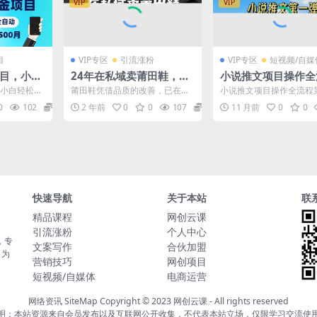
VIP
VIP
目
VIP专区
引流涨粉
VIP专区
短视频/自媒
项目，小白
24年在私域卖莆田鞋，一
小说推文项目操作全
0-1500
年搞了89W，强烈推荐！
第一弹，0粉就能做
，小白轻松上
莆田鞋凭借品质的改善，已在国
小说推文项目操作全流程
大【揭
低非常适合新手
0月，可矩阵可
内市场占据一席之地。尽管过去
弹，0粉就能做，门槛低
0
102
5.8
2 年前
0
0
107
5.8
11 月前
0
0
因“假鞋”之名而饱受争议...
新手 大家平时在刷抖音时..
快速导航
关于本站
联
精品课程
网创云课
引流涨粉
个人中心
，专
文案写作
合伙加盟
，为
营销技巧
网创项目
短视频/自媒体
电商运营
网络资讯
SiteMap
Copyright © 2023
网创云课
- All rights reserved
明：本站资源来自会员发布以及互联网公开收集，不代表本站立场，仅限学习交流使