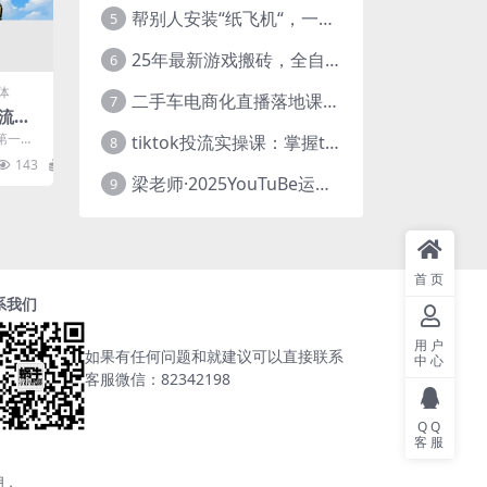
帮别人安装“纸飞机“，一单赚10—30元不等：附：免费节点
5
25年最新游戏搬砖，全自动挂机，不需要玩游戏，单手机操作日入300+
6
体
二手车电商化直播落地课，从0到1带你玩转二手车直播
7
流程
，门槛
第一
tiktok投流实操课：掌握tiktok投流底层逻辑 独家TK投流玩法
8
非常适合
143
5.8
.
梁老师·2025YouTuBe运营掘金指南
9
首页
系我们
用户
如果有任何问题和就建议可以直接联系
中心
客服微信：82342198
QQ
客服
用，