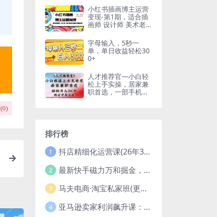
小红书插画博主运营
变现-第1期，适合插
画师 设计师 美术老
师自媒体运营变现
字母输入，5秒一
单，单日收益轻松30
0+
人才推荐官—小白轻
松上手实操，居家兼
职首选，一部手机即
可
(
0
)
排行榜
抖店精细化运营课(26年3月更新
1
最新快手磁力万和掘金，自动搬砖，轻松日入100-200，操作简单
2
马夫电商·淘宝私家班(更新3月)
3
亚马逊卖家利润飙升课：从品类成功公式到海王打法，让每个SKU都成爆款一路飙升(更新26年3月
4