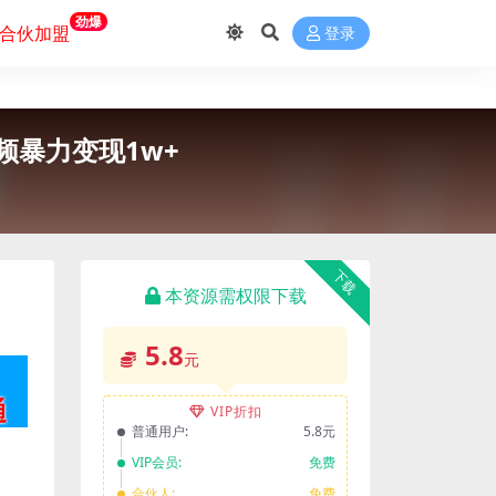
劲爆
合伙加盟
登录
频暴力变现1w+
下载
本资源需权限下载
5.8
元
VIP折扣
普通用户:
5.8元
VIP会员:
免费
合伙人:
免费