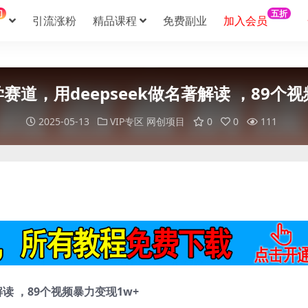
门
五折
引流涨粉
精品课程
免费副业
加入会员
赛道，用deepseek做名著解读 ，89个视
2025-05-13
VIP专区
网创项目
0
0
111
读 ，89个视频暴力变现1w+