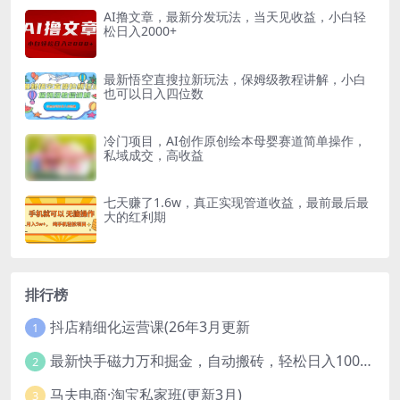
AI撸文章，最新分发玩法，当天见收益，小白轻
松日入2000+
最新悟空直搜拉新玩法，保姆级教程讲解，小白
也可以日入四位数
冷门项目，AI创作原创绘本母婴赛道简单操作，
私域成交，高收益
七天赚了1.6w，真正实现管道收益，最前最后最
大的红利期
排行榜
抖店精细化运营课(26年3月更新
1
最新快手磁力万和掘金，自动搬砖，轻松日入100-200，操作简单
2
马夫电商·淘宝私家班(更新3月)
3