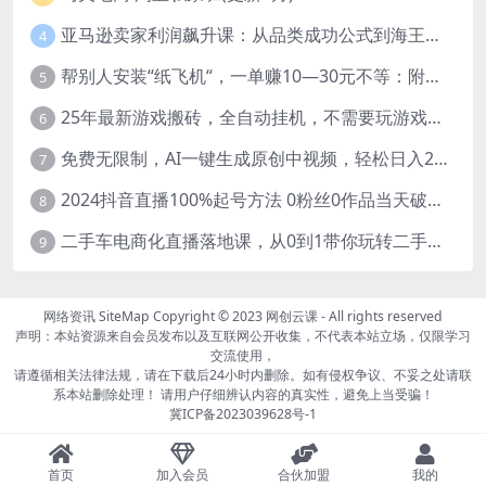
亚马逊卖家利润飙升课：从品类成功公式到海王打法，让每个SKU都成爆款一路飙升(更新26年3月
4
帮别人安装“纸飞机“，一单赚10—30元不等：附：免费节点
5
25年最新游戏搬砖，全自动挂机，不需要玩游戏，单手机操作日入300+
6
免费无限制，AI一键生成原创中视频，轻松日入2000+，超简单，可矩阵，…
7
2024抖音直播100%起号方法 0粉丝0作品当天破千人在线 多种变现方式
8
二手车电商化直播落地课，从0到1带你玩转二手车直播
9
网络资讯
SiteMap
Copyright © 2023
网创云课
- All rights reserved
声明：本站资源来自会员发布以及互联网公开收集，不代表本站立场，仅限学习
交流使用，
请遵循相关法律法规，请在下载后24小时内删除。如有侵权争议、不妥之处请联
系本站删除处理！ 请用户仔细辨认内容的真实性，避免上当受骗！
冀ICP备2023039628号-1
首页
加入会员
合伙加盟
我的