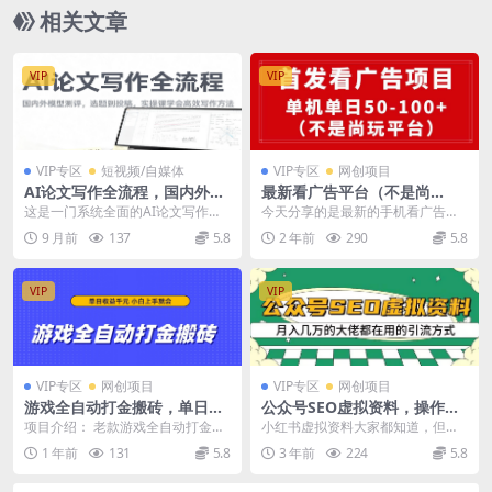
相关文章
VIP
VIP
VIP专区
短视频/自媒体
VIP专区
网创项目
AI论文写作全流程，国内外模
最新看广告平台（不是尚
型测评，选题到投稿，实操课
玩），单机一天稳定收益50-1
这是一门系统全面的AI论文写作实
今天分享的是最新的手机看广告平
学高效写作方法
00+
战课程，从国内外主流AI大模型测
台，不是尚玩和玩赚平台！ 项目原
9 月前
137
5.8
2 年前
290
5.8
评入手，逐步讲解...
理就是我们在平台看...
VIP
VIP
VIP专区
网创项目
VIP专区
网创项目
游戏全自动打金搬砖，单日收
公众号SEO虚拟资料，操作简
益千元，小白上手就会
单，日入500 ，可批量操作
项目介绍： 老款游戏全自动打金搬
小红书虚拟资料大家都知道，但是
【揭秘】
砖，单号一天收益100-200元左
公众号虚拟资料估计很多老师都不
1 年前
131
5.8
3 年前
224
5.8
右，多号操作每...
愿意说，因为这个可以...