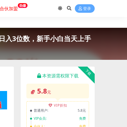
劲爆
合伙加盟
登录
可日入3位数，新手小白当天上手
下载
本资源需权限下载
5.8
元
VIP折扣
普通用户:
5.8元
VIP会员:
免费
合伙人:
免费