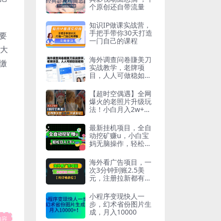
个原创还自带流量
知识IP做课实战营，
手把手带你30天打造
要
一门自己的课程
有大
海外调查问卷賺美刀
缴
实战教学，老牌项
目，人人可做稳如老
狗
【超时空偶遇】全网
爆火的老照片升级玩
法！小白月入2w+，
一部手机就可以搞定
最新挂机项目，全自
动挖矿赚u，小白宝
妈无脑操作，轻松日
入1千+
海外看广告项目，一
次3分钟到账2.5美
元，注册拉新都有收
益，多号操作，…
小程序变现快人一
步，幻术省份图片生
成，月入10000
内容