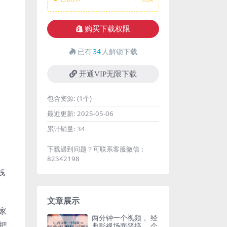
购买下载权限
已有
34
人解锁下载
开通VIP无限下载
包含资源:
(1个)
最近更新:
2025-05-06
累计销量:
34
下载遇到问题？可联系客服微信：
82342198
钱
文章展示
家
两分钟一个视频， 经
把
典影视场面恶搞 ，个