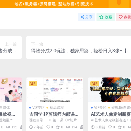
分享
收藏
点赞
上一篇
下一篇
者分成计
得物分成2.0玩法，独家思路，轻松日入8张+【
法，小…
秘】
VIP
VIP
/自媒体
VIP专区
精品课程
VIP专区
短视频/自媒
爆款视频
吉同学·IP剪辑师内部课程
AI艺术人像定制新
账号日更
(更新11月)
引流接单变现，实测
视频量产
课程目录： 01.第一课《IP切片
AI艺术人像定制新赛道！
搭建不封号
张+，小白也能复制
百条视频，7
（挂车）视频剪辑课程》.mp4 0
单变现，实测日入8张+，
0
115
5.8
2 年前
0
0
114
5.8
8 月前
0
0
...
2.第二课《...
能复制 项目介绍 这...
9月)