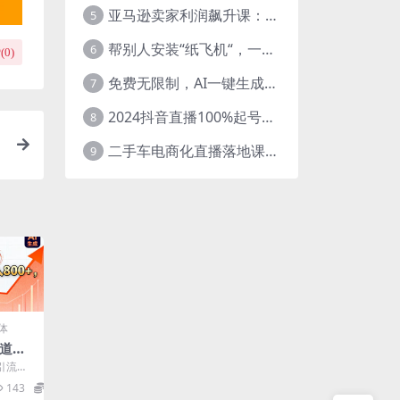
亚马逊卖家利润飙升课：从品类成功公式到海王打法，让每个SKU都成爆款一路飙升(更新26年3月
5
帮别人安装“纸飞机“，一单赚10—30元不等：附：免费节点
6
(
0
)
免费无限制，AI一键生成原创中视频，轻松日入2000+，超简单，可矩阵，…
7
2024抖音直播100%起号方法 0粉丝0作品当天破千人在线 多种变现方式
8
二手车电商化直播落地课，从0到1带你玩转二手车直播
9
揭
体
赛道！
日入8
引流接
小白也
143
5.8