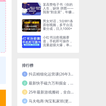
某高赞电子书《你的
人生，缺块 拼图——
我靠“割韭菜”，年赚
500 万》
男女对话，5分钟1条
原创视频，多平台流
量分成，日入1000+
小红书治愈视频赛
道，手机即可操作，
流量超级火爆，单日
变现300+【揭秘】
排行榜
抖店精细化运营课(26年3月更新
1
最新快手磁力万和掘金，自动搬砖，轻松日入100-200，操作简单
2
25年最新游戏搬砖，全自动挂机，不需要玩游戏，单手机操作日入300+
3
马夫电商·淘宝私家班(更新3月)
4