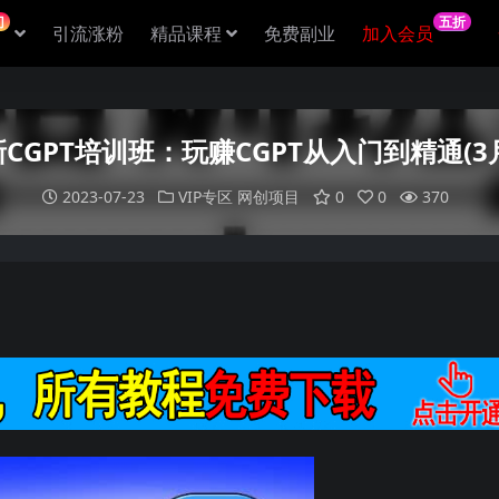
门
五折
引流涨粉
精品课程
免费副业
加入会员
新CGPT培训班：玩赚CGPT从入门到精通(3
2023-07-23
VIP专区
网创项目
0
0
370