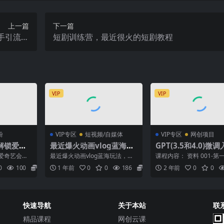
上一篇
下一篇
手引流到
短剧训练营，最近很火的短剧教程
自动成交
VIP
VIP
粉
VIP专区
短视频/自媒体
VIP专区
网创项目
解锁爱奇
最近爆火动画vlog蓝海玩
GPT(3.5和4.0)微
法，小白
法，治愈系AI动画视频动
实战，源码数据集实
爱奇艺会员
最近爆火动画vlog蓝海玩法，治
课程内容： 资料 001-第
位数【揭
态插画视频教程(含素材)
例（8节课+资料）
能轻松日入
愈系AI动画视频动态插画视频教
程简介,mp4 002-第二节
0
100
5.8
1 年前
0
0
186
5.8
2 年前
0
0
是...
程(含素材) 新的...
数据准...
快速导航
关于本站
联
精品课程
网创云课