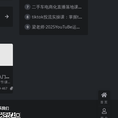
二手车电商化直播落地课，从0到1带你玩转二手车直播
7
tiktok投流实操课：掌握tiktok投流底层逻辑 独家TK投流玩法
8
梁老师·2025YouTuBe运营掘金指南
9
调入门和
战案
一节:课
:环境和
467
5.8
首页
系我们