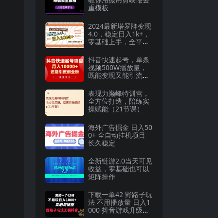
重模板
2024最新塔罗牌变现
4.0，稳定日入1k+，
零基础上手，全平台
打通【揭秘】
抖音快速起号，单条
视频500W播放量，
既能变现又能引流创
业粉
表现力巅峰特训营，
全方位打造，陪练实
操赋能（21节课）
海外广告掘金 日入50
0+ 全自动挂机项目
长久稳定
全新链游2.0当天可见
收益，零基础也可以
矩阵操作
下载一单42 野路子玩
法 不用播放量 日入1
000 抖音游戏升级玩
法 文明与征服