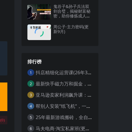
鬼谷子&孙子兵法双
剑合璧，揭秘财富秘
密，助你修炼成人生
赢家
周公子·主力密码(更
新9月)
排行榜
抖店精细化运营课(26年3月更新
1
最新快手磁力万和掘金，自动搬砖，轻松日入100-200，操作简单
2
亚马逊卖家利润飙升课：从品类成功公式到海王打法，让每个SKU都成爆款一路飙升(更新26年3月
3
帮别人安装“纸飞机“，一单赚10—30元不等：附：免费节点
4
25年最新游戏搬砖，全自动挂机，不需要玩游戏，单手机操作日入300+
5
(
0
)
马夫电商·淘宝私家班(更新3月)
6