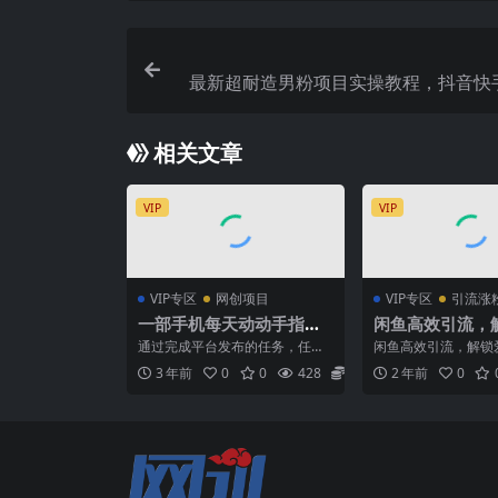
最新超耐造男粉项目实操教程，抖音快
私域
相关文章
VIP
VIP
VIP专区
网创项目
VIP专区
引流涨
一部手机每天动动手指就
闲鱼高效引流，
能日入100 可批量操作，
艺会员推广新玩
通过完成平台发布的任务，任务
闲鱼高效引流，解锁
新手小白无脑撸，收益无
也能轻松日入三
很简单，把提供的种草视频下载
推广新玩法，小白也
3 年前
0
0
428
5.8
2 年前
0
好发布到短视频平台即可，...
三位数【揭秘】 爱奇艺
上限
秘】