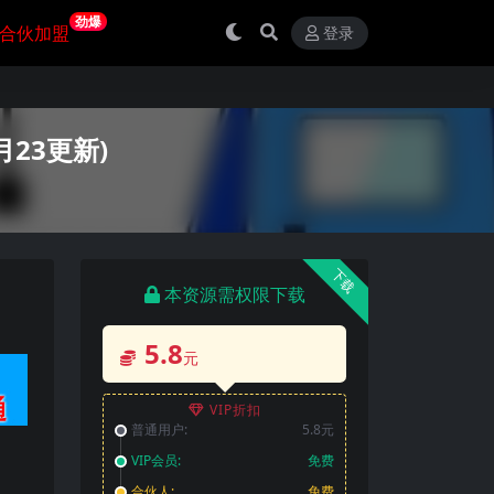
劲爆
合伙加盟
登录
月23更新)
下载
本资源需权限下载
5.8
元
VIP折扣
普通用户:
5.8元
VIP会员:
免费
合伙人:
免费