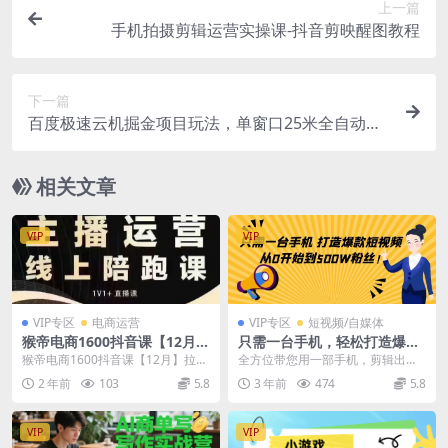
上一篇
手机拍摄剪辑运营实操课-抖音剪映醒图教程
下一篇
百度极速云机掘金项目玩法，单窗口25米全自动运
行
相关文章
VIP
VIP
VIP专区
电商运营
VIP专区
短视频/自媒体
猴帝电商1600抖音课【12月】
只需一台手机，轻松打造爆款
拉爆自然流，做懂流量的主
短视频，从0开始到500W粉丝
猴帝电商1600抖音课【12月】拉爆
全方位带您用一部手机，剪辑出一
播，快速掌握底层逻辑，自然
自然流，做懂流量的主播，快速掌
个属于自己的爆款短视频； 帮助您
2 年前
103
5.8
3 年前
474
5.8
流破圈攻略
握底层逻辑，自...
通过剪辑建立新的副...
VIP
VIP