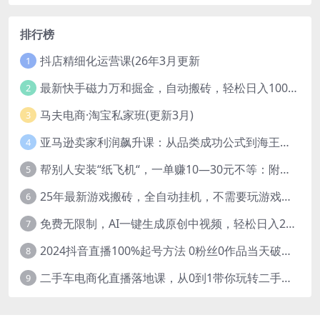
排行榜
抖店精细化运营课(26年3月更新
1
最新快手磁力万和掘金，自动搬砖，轻松日入100-200，操作简单
2
马夫电商·淘宝私家班(更新3月)
3
亚马逊卖家利润飙升课：从品类成功公式到海王打法，让每个SKU都成爆款一路飙升(更新26年3月
4
帮别人安装“纸飞机“，一单赚10—30元不等：附：免费节点
5
25年最新游戏搬砖，全自动挂机，不需要玩游戏，单手机操作日入300+
6
免费无限制，AI一键生成原创中视频，轻松日入2000+，超简单，可矩阵，…
7
2024抖音直播100%起号方法 0粉丝0作品当天破千人在线 多种变现方式
8
二手车电商化直播落地课，从0到1带你玩转二手车直播
9