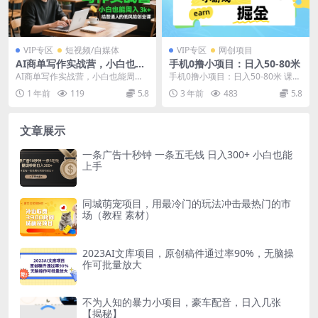
VIP专区
短视频/自媒体
VIP专区
网创项目
AI商单写作实战营，小白也能
手机0撸小项目：日入50-80米
周入3k+，给普通人的低风险
AI商单写作实战营，小白也能周入3
手机0撸小项目：日入50-80米 课程
创业课
k+，给普通人的低风险创业课 “AI商
目录： 小游戏掘金第一课：项目介
1 年前
119
5.8
3 年前
483
5.8
单写作”...
绍 小游戏...
文章展示
一条广告十秒钟 一条五毛钱 日入300+ 小白也能
上手
同城萌宠项目，用最冷门的玩法冲击最热门的市
场（教程 素材）
2023AI文库项目，原创稿件通过率90%，无脑操
作可批量放大
不为人知的暴力小项目，豪车配音，日入几张
【揭秘】