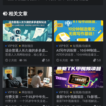
1w+
相关文章
VIP
VIP
VIP专区
网创项目
VIP专区
短视频/自媒体
适合普通人长久做的多多虚拟
AI写作训练营，10分钟制造爆
玩法，机器人自动发送资源，
文，无需写作基础
普通人入局网络创业，核心要义是
AI写作训练营，10分钟制造爆文，
整套落地玩法带你月入 1 到 5
精简取舍，而非贪心包揽所有项
无需写作基础 无需写作基础，不用
2 月前
96
5.8
6 月前
101
5.8
万
目，专注深耕单一细分赛...
绞尽脑汁打磨文...
VIP
VIP
VIP专区
网创项目
VIP专区
短视频/自媒体
付费文章：一个35岁中年失业
最新TK中视频项目，Tk影视解
老男人的自救
说赛道，搬运二创暴力起号，
付费文章：一个35岁中年失业老男
最新TK中视频项目，Tk影视解说赛
流量非常猛，3-7天开通中视
人的自救 我解读过西游记，解读过
道，搬运二创暴力起号，流量非常