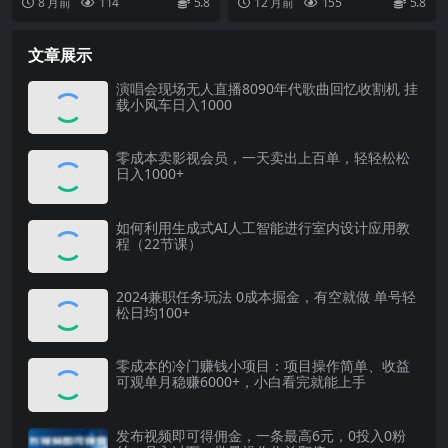
8 月前
114
5.8
12 月前
155
5.8
频
红楼梦，解读过金...
猛，3-7天开通...
文章展示
演唱会现场无人直播8090年代歌曲回忆收割机 挂
载小风车日入1000
零成本卖影视会员，一天卖出上百单，轻轻松松
日入1000+
如何利用生成式AI人工智能进行室内设计应用教
程（22节课）
2024兼职任务玩法 0成本掘金，有空就做 单号轻
松日均100+
零成本的冷门赚钱小项目：项目操作简单、收益
可观单月稳赚6000+，小白看完就能上手
发布视频即可得佣金，一条最高6元，0投入0粉