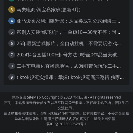
马夫电商·淘宝私家班(更新3月)
3
亚马逊卖家利润飙升课：从品类成功公式到海王打法，让每个SKU都成爆款一路飙升(更新26年3月
4
帮别人安装“纸飞机“，一单赚10—30元不等：附：免费节点
5
25年最新游戏搬砖，全自动挂机，不需要玩游戏，单手机操作日入300+
6
2024抖音直播100%起号方法 0粉丝0作品当天破千人在线 多种变现方式
7
二手车电商化直播落地课，从0到1带你玩转二手车直播
8
tiktok投流实操课：掌握tiktok投流底层逻辑 独家TK投流玩法
9
网络资讯
SiteMap
Copyright © 2023
网创云课
- All rights reserved
声明：本站资源来自会员发布以及互联网公开收集，不代表本站立场，仅限学习
交流使用，
请遵循相关法律法规，请在下载后24小时内删除。如有侵权争议、不妥之处请联
系本站删除处理！ 请用户仔细辨认内容的真实性，避免上当受骗！
冀ICP备2023039628号-1