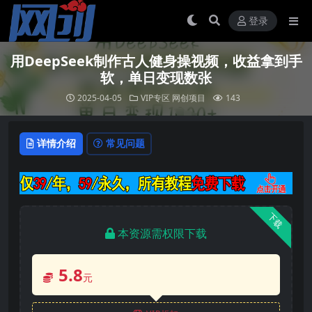
登录
用DeepSeek制作古人健身操视频，收益拿到手
软，单日变现数张
2025-04-05
VIP专区
网创项目
143
详情介绍
常见问题
下载
本资源需权限下载
5.8
元