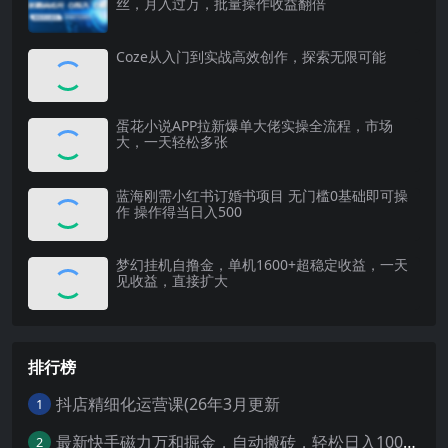
丝，月入过万，批量操作收益翻倍
Coze从入门到实战高效创作，探索无限可能
蛋花小说APP拉新爆单大佬实操全流程，市场
大，一天轻松多张
蓝海刚需小红书订婚书项目 无门槛0基础即可操
作 操作得当日入500
梦幻挂机自撸金，单机1600+超稳定收益，一天
见收益，直接扩大
排行榜
抖店精细化运营课(26年3月更新
1
最新快手磁力万和掘金，自动搬砖，轻松日入100-200，操作简单
2